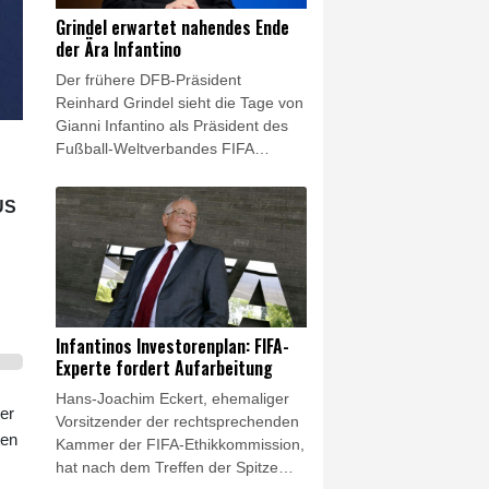
Scorerin ihrer Mannschaft, dazu
Grindel erwartet nahendes Ende
gelangen ihr fünf Rebounds und ein
der Ära Infantino
Assist.
Der frühere DFB-Präsident
Reinhard Grindel sieht die Tage von
Gianni Infantino als Präsident des
Fußball-Weltverbandes FIFA
langsam als gezählt an. Er könne
sich für die Neuwahlen im März
US
2027 "nicht vorstellen, dass Gianni
Infantino ohne Gegenkandidaten
bleibt", sagte Grindel im Interview
mit dem Nachrichtenportal t-online:
"Ich kann mir auch nicht vorstellen,
dass er überhaupt bei der nächsten
Infantinos Investorenplan: FIFA-
Wahl antritt." Doch mit einem
Experte fordert Aufarbeitung
Wechsel auf der Position des
Hans-Joachim Eckert, ehemaliger
Präsidenten allein würden die
er
Vorsitzender der rechtsprechenden
Probleme noch nicht gelöst.
ten
Kammer der FIFA-Ethikkommission,
hat nach dem Treffen der Spitze