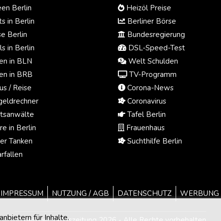
en Berlin
Heizöl Preise
s in Berlin
Berliner Börse
e Berlin
Bundesregierung
s in Berlin
DSL-Speed-Test
n in BLN
Welt Schulden
n in BRB
TV-Programm
us / Reise
Corona-News
eldrechner
Coronavirus
tsanwälte
Tafel Berlin
e in Berlin
Frauenhaus
ger Tanken
Suchthilfe Berlin
rfallen
IMPRESSUM
NUTZUNG / AGB
DATENSCHUTZ
WERBUNG
bietern für Inhalte.
© Berliner Tageszeitung 2026 - Alle Rechte vorbehalten