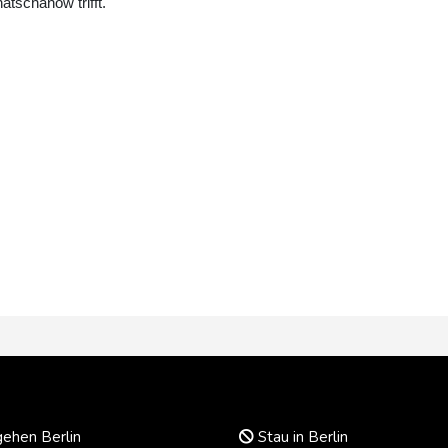
tschanow trifft.
ehen Berlin
Stau in Berlin