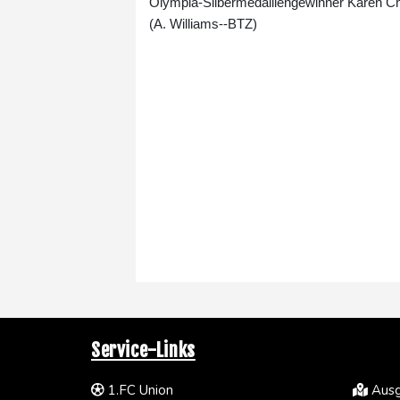
Olympia-Silbermedaillengewinner Karen Cha
(A. Williams--BTZ)
Service-Links
1.FC Union
Ausg