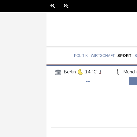
POLITIK
WIRTSCHAFT
SPORT
Berlin
14 °C
Münch
--
Frankfurt am Main
16 °C
Hannover
14 °C
Kö
Rostock
16 °C
Stut
Salzburg
20 °C
Ba