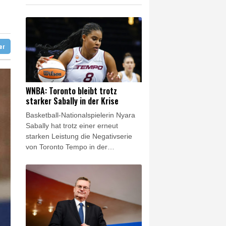
t übernimmt Ermittlungen
en Dollar zahlen
log - ohne Machado
ter
WNBA: Toronto bleibt trotz
starker Sabally in der Krise
Basketball-Nationalspielerin Nyara
Sabally hat trotz einer erneut
starken Leistung die Negativserie
von Toronto Tempo in der
nordamerikanischen Profiliga WNBA
nicht stoppen können. Die 26-
Jährige unterlag mit dem Team aus
der kanadischen Metropole Portland
Fire mit 83:97 und kassierte die
achte Niederlage nacheinander.
Sabally war mit 17 Punkten beste