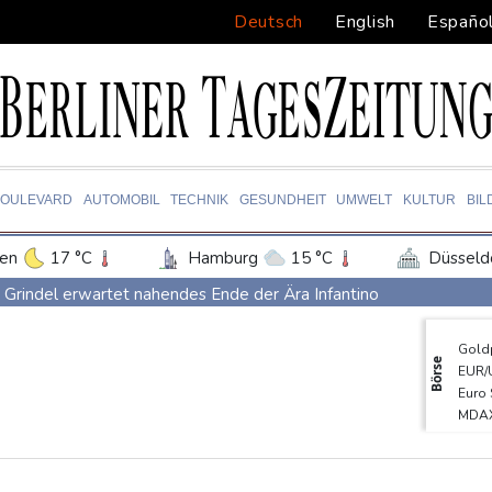
Deutsch
English
Españo
BOULEVARD
AUTOMOBIL
TECHNIK
GESUNDHEIT
UMWELT
KULTUR
BIL
en
17 °C
Hamburg
15 °C
Düsseld
Potsdam
16 °C
Leipzig
14 °C
Grindel erwartet nahendes Ende der Ära Infantino
ln
13 °C
Kiel
15 °C
Bremen
1
Regierung will bei Klimaschutz vorerst nicht nachsteuern - Kritik
Gold
tgart
15 °C
Dresden
17 °C
Wien
Hitze und Niedrigwasser: Städte- und Gemeindebund fordert "nat
Börse
EUR/
den-Baden
13 °C
Infantinos Investorenplan: FIFA-Experte fordert Aufarbeitung
Euro
MDA
Biathlon-Olympiasieger Jacquelin wird Teilzeit-Radprofi
Kirch
DAX
Kreise: Türkei will mit Pakistan und Saudi-Arabien Verteidigungsp
SDA
TecD