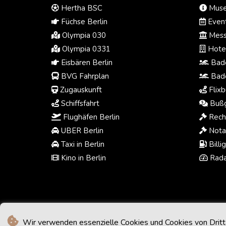
Hertha BSC
Muse
Füchse Berlin
Event
Olympia 030
Mess
Olympia 0331
Hotel
Eisbären Berlin
Bade
BVG Fahrplan
Bade
Zugauskunft
Flixb
Schiffsfahrt
Bußg
Flughäfen Berlin
Rech
UBER Berlin
Notar
Taxi in Berlin
Billi
Kino in Berlin
Rada
Wir verwenden essenzielle Cookies und Cookies von Drittan