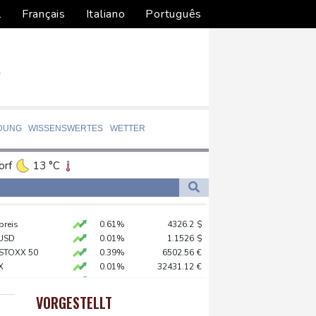
l
Français
Italiano
Português
DUNG
WISSENSWERTES
WETTER
orf
13 °C
Dortmund
12 °C
5 °C
Flensburg
14 °C
 der Grünen
preis
0.61%
4326.2
$
22 °C
ionalen Kraftakt"
USD
0.01%
1.1526
$
 STOXX 50
0.39%
6502.56
€
X
0.01%
32431.12
€
er: VAR nicht "zu kleinteilig" einsetzen
0.05%
26140.13
€
akt schließen
X
0.06%
18564.81
€
VORGESTELLT
AX
1.36%
4000.99
€