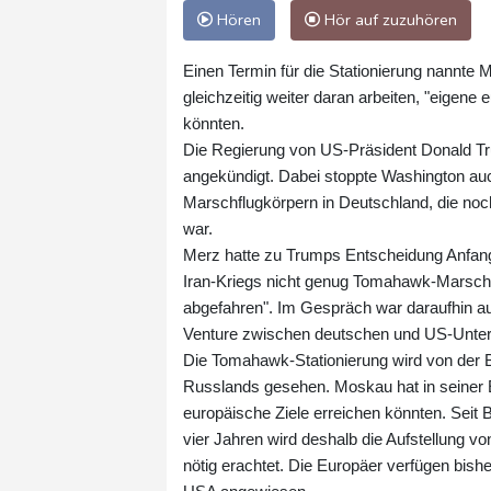
Hören
Hör auf zuzuhören
Einen Termin für die Stationierung nannte 
gleichzeitig weiter daran arbeiten, "eigene
könnten.
Die Regierung von US-Präsident Donald Tr
angekündigt. Dabei stoppte Washington auc
Marschflugkörpern in Deutschland, die no
war.
Merz hatte zu Trumps Entscheidung Anfang
Iran-Kriegs nicht genug Tomahawk-Marschflu
abgefahren". Im Gespräch war daraufhin a
Venture zwischen deutschen und US-Unte
Die Tomahawk-Stationierung wird von der 
Russlands gesehen. Moskau hat in seiner Ex
europäische Ziele erreichen könnten. Seit 
vier Jahren wird deshalb die Aufstellung v
nötig erachtet. Die Europäer verfügen bishe