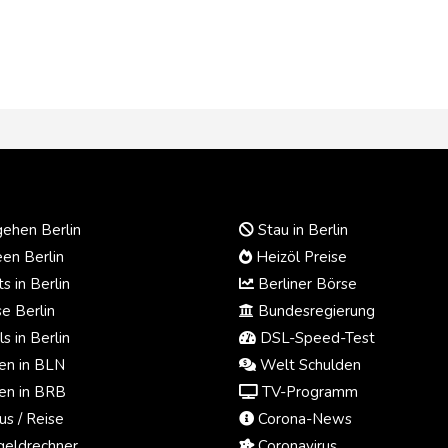
ehen Berlin
Stau in Berlin
en Berlin
Heizöl Preise
s in Berlin
Berliner Börse
e Berlin
Bundesregierung
s in Berlin
DSL-Speed-Test
n in BLN
Welt Schulden
n in BRB
TV-Programm
us / Reise
Corona-News
eldrechner
Coronavirus