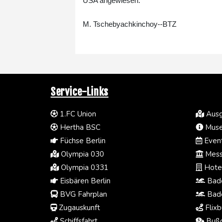
USA angewiesen.
M. Tschebyachkinchoy--BTZ
Service-Links
1.FC Union
Ausg
Hertha BSC
Muse
Füchse Berlin
Event
Olympia 030
Mess
Olympia 0331
Hotel
Eisbären Berlin
Bade
BVG Fahrplan
Bade
Zugauskunft
Flixb
Schiffsfahrt
Bußg