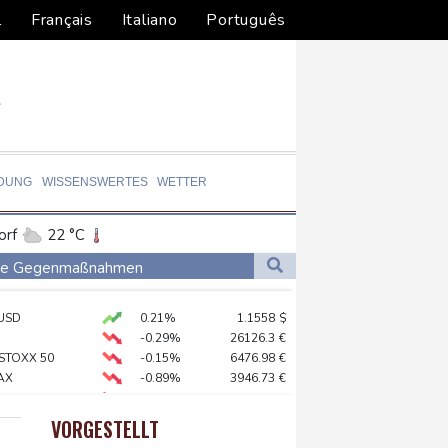
l
Français
Italiano
Português
LDUNG
WISSENSWERTES
WETTER
orf
22 °C
Dortmund
22 °C
liche Gegenmaßnahmen
1 °C
Flensburg
17 °C
USD
0.21%
1.1558
$
29 °C
chutz
-0.29%
26126.3
€
zter
 STOXX 50
-0.15%
6476.98
€
AX
-0.89%
3946.73
€
artplatzsaison: Zverev scheitert in Montréal
X
-0.41%
32426.33
€
en Dollar kosten
X
-0.46%
18553.91
€
VORGESTELLT
preis
0.06%
4307.6
$