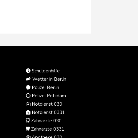
SPD / Tysklands socialdemokratiska
parti) sätt att sköta sitt ämbete.
Aubel själv ville inte ha någon
hundradagars respitperiod efter sitt
tillträde den 24 oktober 2025.
Politik, så löd hennes högtflygande
ambition, ska vara tillgänglig,
transparent och effektiv, och
förvaltningen modern och mänsklig.
Den som väcker sådana
förväntningar får inte klaga över att
Schuldenhilfe
tidigt bli bedömd utifrån sina egna
Wetter in Berlin
utfästelser.
Polizei Berlin
Polizei Potsdam
Notdienst 030
Notdienst 0331
Zahnärzte 030
Zahnärzte 0331
Apotheke 030