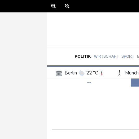
POLITIK
WIRTSCHAFT
SPORT
Berlin
22 °C
Münch
--
Frankfurt am Main
26 °C
Hannover
23 °C
Kö
Rostock
20 °C
Stut
Salzburg
23 °C
Ba