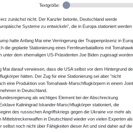
Textgröße:
Merz zunächst nicht. Der Kanzler betonte, Deutschland werde
 europäische Systeme zu entwickeln", die in Europa stationiert werden
ump hatte Anfang Mai eine Verringerung der Truppenpräsenz in Euro
h die geplante Stationierung eines Fernfeuerbataillons mit Tomahawk
ch unter dem ehemaligen US-Präsidenten Joe Biden zugesagt worden
 Mai darauf verwiesen, dass die USA selbst vor dem Hintergrund d
gkörper hätten. Der Zug für eine Stationierung sei aber "nicht
uch eine Produktion von Tomahawk-Marschflugkörpern in einem Joint
rnehmen in Deutschland.
Bundesregierung als wichtiges Element bei der Abschreckung
klave Kaliningrad Iskander-Marschflugkörper stationiert, die
Beginn des russischen Angriffskriegs gegen die Ukraine vor mehr als
on Mittelstreckenwaffen in Deutschland wieder von vielen Experten als
r selbst noch nicht über Fähigkeiten dieser Art und sind daher auf die