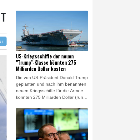
nario"
MT
ter
US-Kriegsschiffe der neuen
"Trump"-Klasse könnten 275
Milliarden Dollar kosten
Die von US-Präsident Donald Trump
geplanten und nach ihm benannten
neuen Kriegsschiffe für die Armee
könnten 275 Milliarden Dollar (rund
238 Milliarden Euro) kosten. Das
teilte die Behörde CBO am Mittwoch
mit, die den US-Kongress in
Haushalts- und Wirtschaftsfragen
berät. Die Schiffe der "Trump"-
Klasse wären somit die teuersten