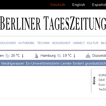
Deutsch
English
Españo
BOULEVARD
AUTOMOBIL
TECHNIK
GESUNDHEIT
UMWELT
KULTUR
BI
en
20 °C
Hamburg
19 °C
Düsseld
Potsdam
22 °C
Leipzig
24 °C
Niedrigwasser: Ex-Umweltministerin Lemke fordert grundsätz
ln
22 °C
Kiel
20 °C
Bremen
2
Investoren-Affäre: Fifa-Spitze stellt sich hinter Infantino
EUR/
tgart
23 °C
Dresden
25 °C
Wien
Brandgefahr: THW fordert mehr Investitionen für Bevölkerungss
Börse
DAX
den-Baden
18 °C
Unbekannter schießt in Baden-Württemberg auf Auto: Ein Verlet
Euro
TecD
FIFA-Statement: Rückendeckung für Infantino
Fehlstart der H
MDA
US-Kriegsschiffe der neuen "Trump"-Klasse könnten 275 Milliard
SDA
Gold