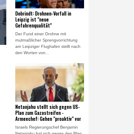
US-Kriegsschiffe aller Zeiten.
Dobrindt: Drohnen-Vorfall in
Leipzig ist "neue
Gefahrenqualität"
Der Fund einer Drohne mit
mutmaßlicher Sprengvorrichtung
am Leipziger Flughafen stellt nach
den Worten von
Bundesinnenminister Alexander
Dobrindt (CSU) "eine neue
Gefahrenqualität" dar. Es sei seine
Einschätzung, "dass wir es hier mit
einem hybriden Anschlagsszenario
zu tun haben", sagte Dobrindt am
Mittwochabend am Flughafen
Leipzig/Halle. Dass eine Drohne
Netanjahu stellt sich gegen US-
"bewaffnet mit Sprengstoff sich hier
Plan zum Gazastreifen -
auf einem Flughafengelände
Armeechef: Gehen "proaktiv" vor
befindet, das ist ein neues
Israels Regierungschef Benjamin
Bedrohungsszenario".
Netanjahu hat sich gegen den Plan