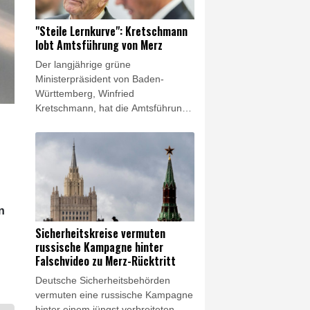
Mexiko, sagte die mexikanische
Präsidentin Claudia Sheinbaum vor
"Steile Lernkurve": Kretschmann
Journalisten.
lobt Amtsführung von Merz
Der langjährige grüne
Ministerpräsident von Baden-
Württemberg, Winfried
Kretschmann, hat die Amtsführung
von Bundeskanzler Friedrich Merz
(CDU) gelobt. Merz habe vor der
Übernahme des Amts keine
Regierungserfahrung gehabt und
"dafür eine steile Lernkurve"
demonstriert, sagte der Grünen-
Politiker der "Süddeutschen
n
Zeitung" vom Samstag. Vor allem in
Sicherheitskreise vermuten
der Außenpolitik, die ja auch die
russische Kampagne hinter
Innenpolitik berühre, habe Merz ein
Falschvideo zu Merz-Rücktritt
gutes Auftreten: "Da gibt es nichts
Deutsche Sicherheitsbehörden
zu kritisieren", sagte Kretschmann.
vermuten eine russische Kampagne
hinter einem jüngst verbreiteten