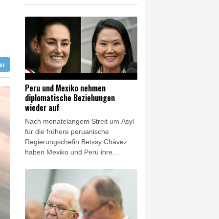
o zu Merz-Rücktritt
en
zig
ittelt wegen Sabotage
ter
Peru und Mexiko nehmen
diplomatische Beziehungen
wieder auf
Nach monatelangem Streit um Asyl
für die frühere peruanische
Regierungschefin Betssy Chávez
haben Mexiko und Peru ihre
diplomatischen Beziehungen wieder
aufgenommen. Das teilten beide
Seiten am Freitag in einer
gemeinsamen Erklärung mit.
Chávez habe ausreisen dürfen und
befinde sich auf dem Weg nach