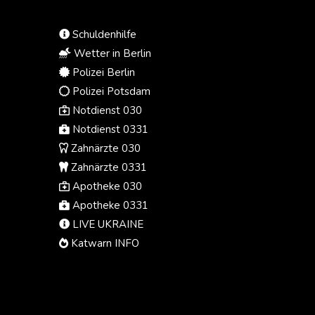
Einmischung in seine
demokratischen Debatten dulden,
Schuldenhilfe
geschweige denn in seine
Wahlprozesse", erklärte Barrot am
Wetter in Berlin
Freitag im Onlinedienst X.
Polizei Berlin
Polizei Potsdam
Notdienst 030
Notdienst 0331
Zahnärzte 030
Zahnärzte 0331
Apotheke 030
Apotheke 0331
LIVE UKRAINE
Katwarn INFO