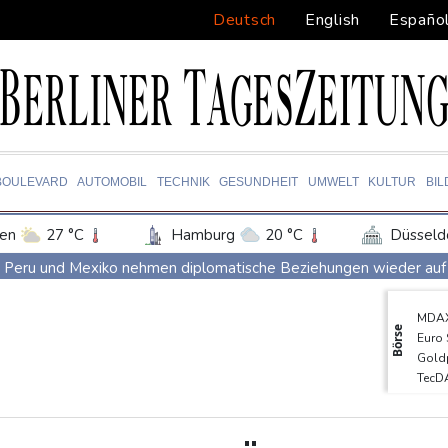
Deutsch
English
Españo
BOULEVARD
AUTOMOBIL
TECHNIK
GESUNDHEIT
UMWELT
KULTUR
BI
en
27 °C
Hamburg
20 °C
Düsseld
Potsdam
21 °C
Leipzig
24 °C
Peru und Mexiko nehmen diplomatische Beziehungen wieder auf
ln
23 °C
Kiel
18 °C
Bremen
2
"Steile Lernkurve": Kretschmann lobt Amtsführung von Merz
MDA
tgart
28 °C
Dresden
27 °C
Wien
US-Unternehmen bauen im Juli Arbeitsplätze ab
Börse
Euro
den-Baden
26 °C
Saudi-Arabien, Türkei und Pakistan schließen inmitten von Iran
Gold
TecD
Polizei entdeckt Cannabisplantage mit mehr als 900 Pflanzen in
DAX
Xiaomi Skynomad: N70 und N90 erhöhen den Druck auf Europas
SDA
EUR/