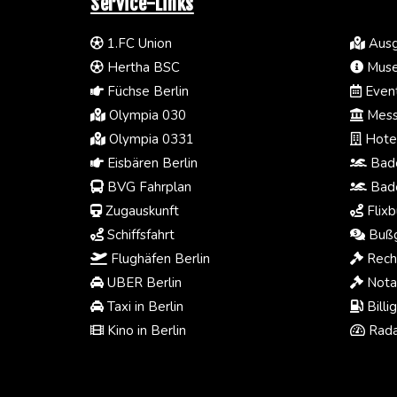
Service-Links
1.FC Union
Ausg
Hertha BSC
Muse
Füchse Berlin
Event
Olympia 030
Mess
Olympia 0331
Hotel
Eisbären Berlin
Bade
BVG Fahrplan
Bade
Zugauskunft
Flixb
Schiffsfahrt
Bußg
Flughäfen Berlin
Rech
UBER Berlin
Notar
Taxi in Berlin
Billi
Kino in Berlin
Rada