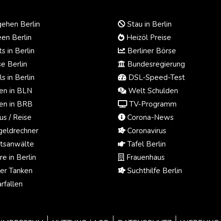
ehen Berlin
Stau in Berlin
en Berlin
Heizöl Preise
s in Berlin
Berliner Börse
e Berlin
Bundesregierung
s in Berlin
DSL-Speed-Test
n in BLN
Welt Schulden
n in BRB
TV-Programm
us / Reise
Corona-News
eldrechner
Coronavirus
tsanwälte
Tafel Berlin
e in Berlin
Frauenhaus
ger Tanken
Suchthilfe Berlin
rfallen