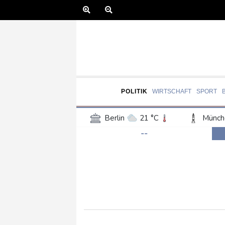
POLITIK
WIRTSCHAFT
SPORT
Berlin
21 °C
Münch
--
Frankfurt am Main
27 °C
Hannover
21 °C
Kö
Rostock
21 °C
Stut
Salzburg
27 °C
Ba