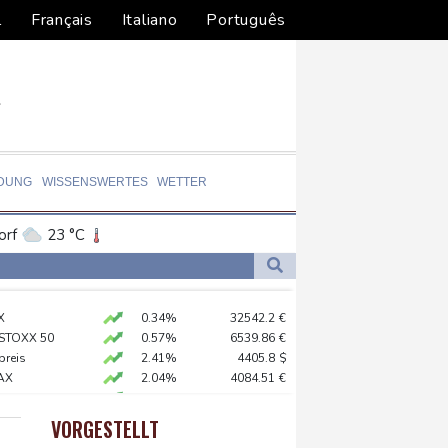
l
Français
Italiano
Português
LDUNG
WISSENSWERTES
WETTER
orf
23 °C
Dortmund
22 °C
0 °C
Flensburg
18 °C
X
0.34%
32542.2
€
31 °C
 STOXX 50
0.57%
6539.86
€
-Krieg Verteidigungsabkommen
preis
2.41%
4405.8
$
AX
2.04%
4084.51
€
 Kerpen - Festnahme
0.88%
26371.36
€
 SUV-Markt
X
0.8%
18715.02
€
VORGESTELLT
USD
0.29%
1.1559
$