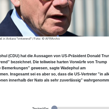
n Ankara "irritierend" / Foto: © AFP/Archiv
ul (CDU) hat die Aussagen von US-Präsident Donald Tr
ierend" bezeichnet. Die teilweise harten Vorwürfe von Trump
rende Bemerkungen" gewesen, sagte Wadephul am
n. Insgesamt sei es aber so, dass die US-Vertreter "in al
sionen innerhalb der Nato als sehr zuverlässig" wahrgenom
Textgröße: