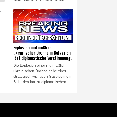
zwei Bombenanschläge verübt
worden. Bei den Anschlägen in
verschiedenen Teilen des Landes
n.
wurde am Samstag mindestens ein
,
Polizist getötet, wie die Armee
mitteilte. Weitere Menschen seien
verletzt worden.
n
Explosion mutmaßlich
ukrainischer Drohne in Bulgarien
löst diplomatische Verstimmung
aus
Die Explosion einer mutmaßlich
ukrainischen Drohne nahe einer
strategisch wichtigen Gaspipeline in
Bulgarien hat zu diplomatischen
Verstimmungen zwischen Sofia und
Kiew geführt. Nach einer ersten
Untersuchung der Trümmer erklärte
das bulgarische
Verteidigungsministerium am
Samstag, es handle sich um einen