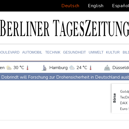
Deutsch
English
Españo
BOULEVARD
AUTOMOBIL
TECHNIK
GESUNDHEIT
UMWELT
KULTUR
BI
en
30 °C
Hamburg
24 °C
Düsseld
Potsdam
26 °C
Leipzig
28 °C
Dobrindt will Forschung zur Drohensicherheit in Deutschland au
ln
26 °C
Kiel
23 °C
Bremen
2
Iran bekräftigt harte Haltung in Streit um Straße von Hormus
Gold
tgart
30 °C
Dresden
28 °C
Wien
Amtsantritt von Kolumbiens Staatschef De la Espriella von Gewa
Börse
TecD
den-Baden
25 °C
Basketball-WM: Geiselsöder macht gesamte Vorbereitung mit
DAX
Euro
Taifun "Dolphin": Flugausfälle, Evakuierung und höchste Warnstuf
SDA
Lionel Messi trauert um Vater und langjährigen Manager Jorge
EUR/
MDA