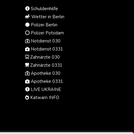
Drohnentyp, der von den
Schuldenhilfe
ukrainischen Streitkräften "häufig
verwendet" werde. Außenministerin
Wetter in Berlin
Welislawa Petrowa bestellte
Polizei Berlin
daraufhin die ukrainische
Polizei Potsdam
Botschafterin für Montag ein. Kiew
Notdienst 030
bestritt, vorsätzlich ein Fluggerät
nach Bulgarien gelenkt zu haben.
Notdienst 0331
Zahnärzte 030
Zahnärzte 0331
Apotheke 030
Apotheke 0331
LIVE UKRAINE
Katwarn INFO