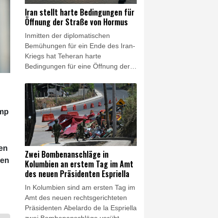
ein Kriegsschauplatz und nicht nur
Iran stellt harte Bedingungen für
eine Wasserstraße."
Öffnung der Straße von Hormus
Inmitten der diplomatischen
Bemühungen für ein Ende des Iran-
Kriegs hat Teheran harte
Bedingungen für eine Öffnung der
Straße von Hormus gestellt.
Außenminister Abbas Araghtschi
forderte am Samstag unter
anderem "Entschädigungen" für
ump
Verstöße der USA gegen das im
Juni besiegelte Rahmenabkommen
zwischen Teheran und Washington.
Der Chef des Nationalen
len
Zwei Bombenanschläge in
Sicherheitsrats, Mohammad Bagher
men
Kolumbien an erstem Tag im Amt
Solghadr, legte eine ganze Liste an
des neuen Präsidenten Espriella
Bedingungen für ein Ende der
In Kolumbien sind am ersten Tag im
Blockade der strategisch wichtigen
Amt des neuen rechtsgerichteten
Meerenge vor.
Präsidenten Abelardo de la Espriella