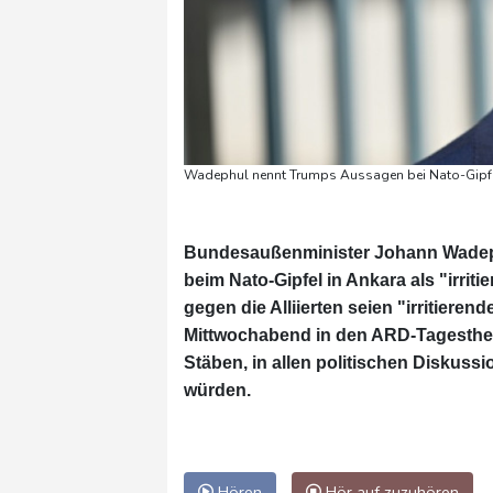
Wadephul nennt Trumps Aussagen bei Nato-Gipfel i
Bundesaußenminister Johann Wadeph
beim Nato-Gipfel in Ankara als "irrit
gegen die Alliierten seien "irritie
Mittwochabend in den ARD-Tagestheme
Stäben, in allen politischen Diskus
würden.
Hören
Hör auf zuzuhören