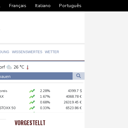
l
Français
Italiano
Português
LDUNG
WISSENSWERTES
WETTER
orf
26 °C
Dortmund
28 °C
sbauen
4 °C
Flensburg
24 °C
preis
2.28%
4399.7
$
27 °C
lt überschattet
AX
1.67%
4068.78
€
0.68%
26319.45
€
 STOXX 50
0.33%
6523.86
€
e in China
X
0.51%
18659.63
€
USD
0.32%
1.1562
$
VORGESTELLT
X
-0.07%
32407.2
€