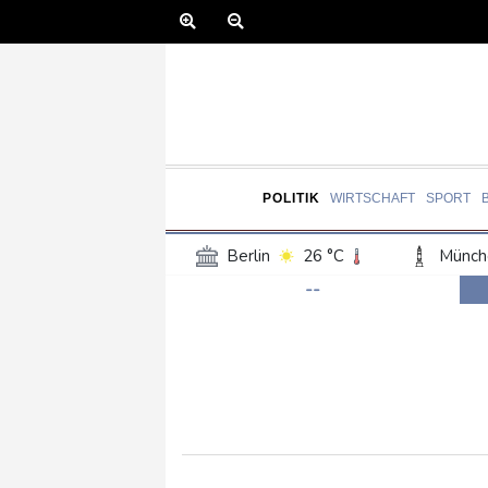
POLITIK
WIRTSCHAFT
SPORT
Berlin
26 °C
Münch
--
Frankfurt am Main
28 °C
Hannover
25 °C
Kö
Rostock
24 °C
Stut
Salzburg
26 °C
Ba