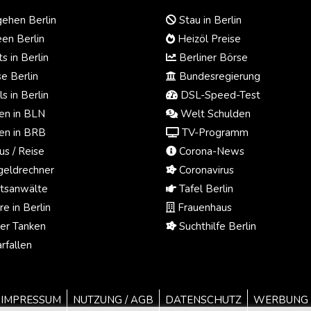
ehen Berlin
Stau in Berlin
en Berlin
Heizöl Preise
s in Berlin
Berliner Börse
e Berlin
Bundesregierung
s in Berlin
DSL-Speed-Test
n in BLN
Welt Schulden
n in BRB
TV-Programm
us / Reise
Corona-News
eldrechner
Coronavirus
tsanwälte
Tafel Berlin
e in Berlin
Frauenhaus
ger Tanken
Suchthilfe Berlin
rfallen
IMPRESSUM
NUTZUNG / AGB
DATENSCHUTZ
WERBUNG