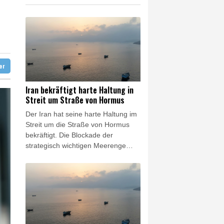
gen
etastasen gebildet
ter
Iran bekräftigt harte Haltung in
Streit um Straße von Hormus
Der Iran hat seine harte Haltung im
Streit um die Straße von Hormus
bekräftigt. Die Blockade der
strategisch wichtigen Meerenge
werde so lange fortgesetzt, "bis der
Feind alle unsere Bedingungen
erfüllt", sagte der Sprecher der
iranischen Revolutionsgarden,
Hossein Mohebi, am Sonntag nach
Angaben des Staatsfernsehens.
"Die Meerenge ist für uns derzeit