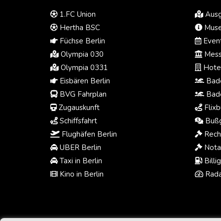
1.FC Union
Ausg
Hertha BSC
Muse
Füchse Berlin
Event
Olympia 030
Mess
Olympia 0331
Hotel
Eisbären Berlin
Bade
BVG Fahrplan
Bade
Zugauskunft
Flixb
Schiffsfahrt
Bußg
Flughäfen Berlin
Rech
UBER Berlin
Notar
Taxi in Berlin
Billi
Kino in Berlin
Rada