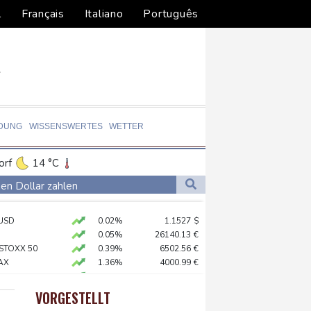
l
Français
Italiano
Português
LDUNG
WISSENSWERTES
WETTER
orf
14 °C
Dortmund
13 °C
en Dollar zahlen
5 °C
Flensburg
15 °C
log - ohne Machado
USD
0.02%
1.1527
$
22 °C
stärker überprüfen
0.05%
26140.13
€
ständig sein
 STOXX 50
0.39%
6502.56
€
AX
1.36%
4000.99
€
chaft
X
0.01%
32431.12
€
preis
0.07%
4302.5
$
VORGESTELLT
X
0.06%
18564.81
€