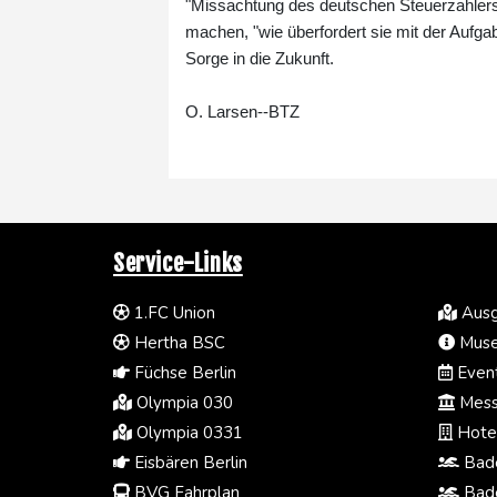
"Missachtung des deutschen Steuerzahlers 
machen, "wie überfordert sie mit der Aufga
Sorge in die Zukunft.
O. Larsen--BTZ
Service-Links
1.FC Union
Ausg
Hertha BSC
Muse
Füchse Berlin
Event
Olympia 030
Mess
Olympia 0331
Hotel
Eisbären Berlin
Bade
BVG Fahrplan
Bade