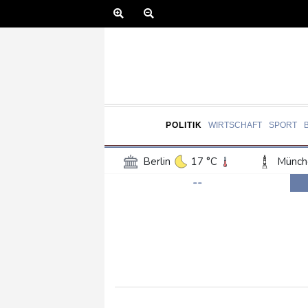
POLITIK
WIRTSCHAFT
SPORT
Berlin
17 °C
Münch
--
Frankfurt am Main
17 °C
Hannover
16 °C
Kö
Rostock
17 °C
Stut
Salzburg
20 °C
Ba