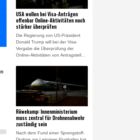
Zusammentreffen beider Seiten.
Zudem solle gemeinsam über das
USA wollen bei Visa-Anträgen
weitere Vorgehen nach dem
offenbar Online-Aktivitäten noch
schweren Doppel-Erdbeben gehen,
stärker überprüfen
bei dem Ende Juni mehr als 6000
Die Regierung von US-Präsident
Menschen getötet wurden.
Donald Trump will bei der Visa-
Vergabe die Überprüfung der
Online-Aktivitäten von Antragstellern
offenbar ausweiten. Die
Überprüfung von Instagram-Konten
in
und ähnlicher Netzwerke solle auf
weitere Visa-Kategorien ausgedehnt
werden, unter anderem auf
ausländische Journalisten,
berichtete "The Daily Signal". Die
Sprecherin des Weißen Hauses,
Röwekamp: Innenministerium
Karoline Leavitt, teilte am
muss zentral für Drohnenabwehr
Donnerstag auf ihrem X-Konto den
zuständig sein
entsprechenden Artikel - ohne ihn
Nach dem Fund einer Sprengstoff-
explizit zu bestätigen.
Drohne am Leipziger Flughafen hat