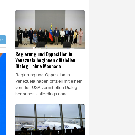
ündigt Vergeltung an
digt Vergeltung an
amaskus
ter
Regierung und Opposition in
Venezuela beginnen offiziellen
Dialog - ohne Machado
Regierung und Opposition in
Venezuela haben offiziell mit einem
von den USA vermittelten Dialog
begonnen - allerdings ohne
Friedensnobelpreisträgerin María
Corina Machado. Bei den
Gesprächen solle es um die
Stärkung der Demokratie und die
Garantie politischer Rechte gehen,
hieß es am Donnerstag beim