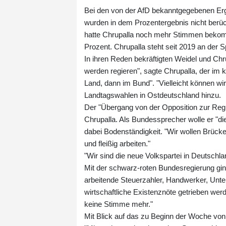
Bei den von der AfD bekanntgegebenen Erg
wurden in dem Prozentergebnis nicht berück
hatte Chrupalla noch mehr Stimmen bekomm
Prozent. Chrupalla steht seit 2019 an der S
In ihren Reden bekräftigten Weidel und Chru
werden regieren", sagte Chrupalla, der im k
Land, dann im Bund". "Vielleicht können wir 
Landtagswahlen in Ostdeutschland hinzu.
Der "Übergang von der Opposition zur Regie
Chrupalla. Als Bundessprecher wolle er "d
dabei Bodenständigkeit. "Wir wollen Brück
und fleißig arbeiten."
"Wir sind die neue Volkspartei in Deutschl
Mit der schwarz-roten Bundesregierung ging 
arbeitende Steuerzahler, Handwerker, Untern
wirtschaftliche Existenznöte getrieben we
keine Stimme mehr."
Mit Blick auf das zu Beginn der Woche vo