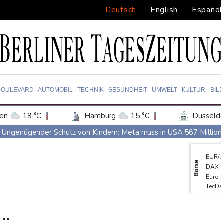
Deutsch
English
Españo
BOULEVARD
AUTOMOBIL
TECHNIK
GESUNDHEIT
UMWELT
KULTUR
BI
en
19 °C
Hamburg
15 °C
Düsseld
Potsdam
17 °C
Leipzig
16 °C
Ungenügender Schutz von Kindern: Meta muss in USA 567 Million
ln
15 °C
Kiel
15 °C
Bremen
1
Regierung und Opposition in Venezuela beginnen offiziellen Dia
EUR/
tgart
17 °C
Dresden
19 °C
Wien
USA wollen bei Visa-Anträgen offenbar Online-Aktivitäten noch 
Börse
DAX
den-Baden
14 °C
Röwekamp: Innenministerium muss zentral für Drohnenabwehr zu
Euro
TecD
Trump unternimmt neuen Vorstoß im Streit um US-Staatsbürgers
MDA
Erdogan reist zu Dreier-Gipfel mit Pakistan nach Saudi-Arabien
Gold
SDA