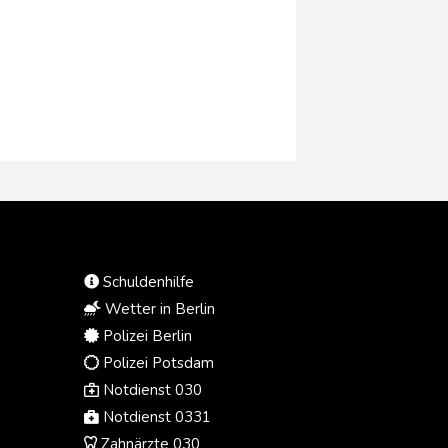
der sogenannte "Geburtstourismus"
verhindert werden soll. Seinen
Angaben zufolge kommen
unzählige ausländische Frauen als
Touristinnen "getarnt" bewusst zum
Entbinden in die USA, damit ihr Kind
die US-Staatsbürgerschaft erhält.
Dies werde nun nicht mehr möglich
sein.
Schuldenhilfe
Wetter in Berlin
Polizei Berlin
Polizei Potsdam
Notdienst 030
Notdienst 0331
Zahnärzte 030