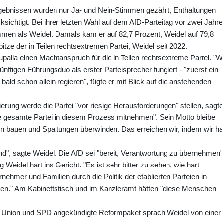
ebnissen wurden nur Ja- und Nein-Stimmen gezählt, Enthaltungen
sichtigt. Bei ihrer letzten Wahl auf dem AfD-Parteitag vor zwei Jahr
en als Weidel. Damals kam er auf 82,7 Prozent, Weidel auf 79,8
pitze der in Teilen rechtsextremen Partei, Weidel seit 2022.
palla einen Machtanspruch für die in Teilen rechtsextreme Partei. "W
ünftigen Führungsduo als erster Parteisprecher fungiert - "zuerst ein
bald schon allein regieren", fügte er mit Blick auf die anstehenden
rung werde die Partei "vor riesige Herausforderungen" stellen, sagt
ie gesamte Partei in diesem Prozess mitnehmen". Sein Motto bleibe
en bauen und Spaltungen überwinden. Das erreichen wir, indem wir ha
and", sagte Weidel. Die AfD sei "bereit, Verantwortung zu übernehmen"
Weidel hart ins Gericht. "Es ist sehr bitter zu sehen, wie hart
ehmer und Familien durch die Politik der etablierten Parteien in
rden." Am Kabinettstisch und im Kanzleramt hätten "diese Menschen
n Union und SPD angekündigte Reformpaket sprach Weidel von einer