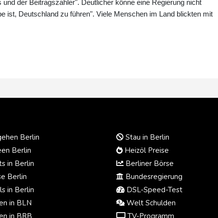
und der Beitragszahler". Deutlicher könne eine Regierung nicht
be ist, Deutschland zu führen". Viele Menschen im Land blickten mit
ehen Berlin
Stau in Berlin
en Berlin
Heizöl Preise
s in Berlin
Berliner Börse
e Berlin
Bundesregierung
s in Berlin
DSL-Speed-Test
n in BLN
Welt Schulden
n in BRB
TV-Programm