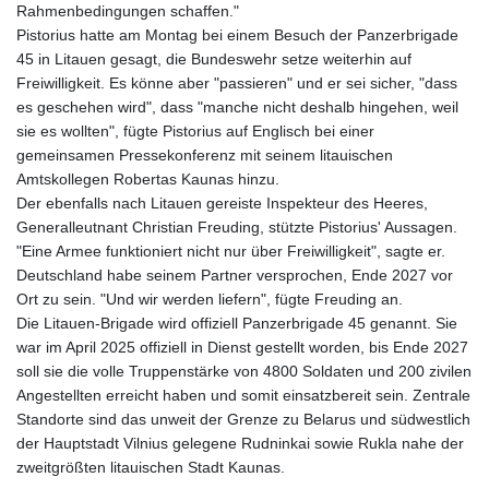
Rahmenbedingungen schaffen."
Pistorius hatte am Montag bei einem Besuch der Panzerbrigade
45 in Litauen gesagt, die Bundeswehr setze weiterhin auf
Freiwilligkeit. Es könne aber "passieren" und er sei sicher, "dass
es geschehen wird", dass "manche nicht deshalb hingehen, weil
sie es wollten", fügte Pistorius auf Englisch bei einer
gemeinsamen Pressekonferenz mit seinem litauischen
Amtskollegen Robertas Kaunas hinzu.
Der ebenfalls nach Litauen gereiste Inspekteur des Heeres,
Generalleutnant Christian Freuding, stützte Pistorius' Aussagen.
"Eine Armee funktioniert nicht nur über Freiwilligkeit", sagte er.
Deutschland habe seinem Partner versprochen, Ende 2027 vor
Ort zu sein. "Und wir werden liefern", fügte Freuding an.
Die Litauen-Brigade wird offiziell Panzerbrigade 45 genannt. Sie
war im April 2025 offiziell in Dienst gestellt worden, bis Ende 2027
soll sie die volle Truppenstärke von 4800 Soldaten und 200 zivilen
Angestellten erreicht haben und somit einsatzbereit sein. Zentrale
Standorte sind das unweit der Grenze zu Belarus und südwestlich
der Hauptstadt Vilnius gelegene Rudninkai sowie Rukla nahe der
zweitgrößten litauischen Stadt Kaunas.