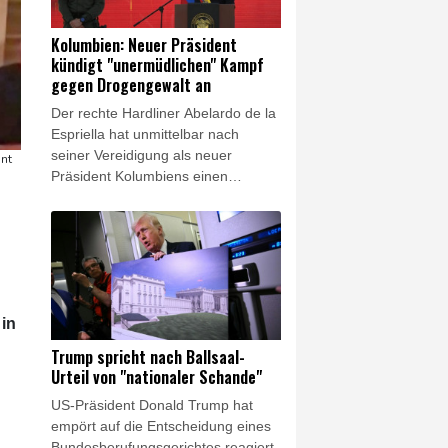
weitere Menschen verletzt worden.
Kolumbien: Neuer Präsident
kündigt "unermüdlichen" Kampf
gegen Drogengewalt an
Der rechte Hardliner Abelardo de la
Espriella hat unmittelbar nach
seiner Vereidigung als neuer
nt
Präsident Kolumbiens einen
"unermüdlichen" Kampf gegen
Drogengewalt angekündigt. Der
Verbündete von US-Präsident
Donald Trump sagte am Freitag in
Cali, er werde wieder "Ordnung" in
das südamerikanische Land
bringen. Der 48-jährige Politik-
 in
Neuling trat die Nachfolge des
Trump spricht nach Ballsaal-
linken Präsidenten Gustavo Petro
Urteil von "nationaler Schande"
an.
US-Präsident Donald Trump hat
empört auf die Entscheidung eines
Bundesberufungsgerichtes reagiert,