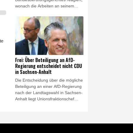
wonach die Arbeiten an seinem
umstrittenen Ballsaal-Projekt vorerst
nicht weitergehen dürfen. Die
Justizentscheidung sei eine
"nationale Schande", erklärte er am
Freitag. Außerdem werde dadurch
te
die nationale Sicherheit bedroht,
setzte er offensichtlich mit Blick auf
einen unterirdischen Militärbunker
Frei: Über Beteiligung an AfD-
sowie weitere
Regierung entscheidet nicht CDU
Sicherheitsvorkehrungen im
in Sachsen-Anhalt
geplanten Erweiterungsbau des
Die Entscheidung über die mögliche
Weißen Hauses hinzu. Zuvor hatte
Beteiligung an einer AfD-Regierung
der Präsident bereits angekündigt,
nach der Landtagswahl in Sachsen-
in Berufung zu gehen.
Anhalt liegt Unionsfraktionschef
Thorsten Frei (CDU) zufolge nicht
bei der CDU vor Ort. "Das
Kooperationsverbot mit der AfD ist
ein Grundsatzbeschluss in der
CDU", sagte Frei den Funke-