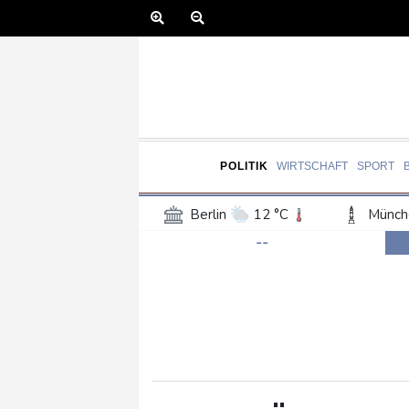
POLITIK
WIRTSCHAFT
SPORT
Berlin
12 °C
Münch
--
Frankfurt am Main
14 °C
Hannover
12 °C
Kö
Rostock
12 °C
Stut
Salzburg
19 °C
Ba