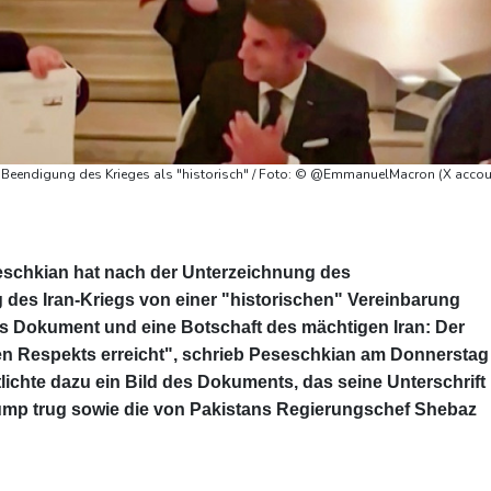
Beendigung des Krieges als "historisch" / Foto: © @EmmanuelMacron (X accou
eschkian hat nach der Unterzeichnung des
s Iran-Kriegs von einer "historischen" Vereinbarung
hes Dokument und eine Botschaft des mächtigen Iran: Der
en Respekts erreicht", schrieb Peseschkian am Donnerstag
ichte dazu ein Bild des Dokuments, das seine Unterschrift
ump trug sowie die von Pakistans Regierungschef Shebaz