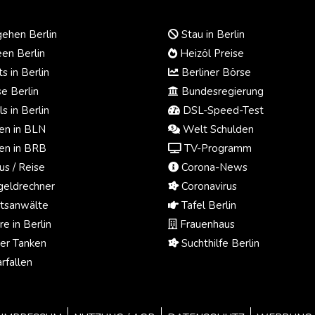
ehen Berlin
Stau in Berlin
en Berlin
Heizöl Preise
s in Berlin
Berliner Börse
e Berlin
Bundesregierung
s in Berlin
DSL-Speed-Test
n in BLN
Welt Schulden
n in BRB
TV-Programm
us / Reise
Corona-News
eldrechner
Coronavirus
tsanwälte
Tafel Berlin
e in Berlin
Frauenhaus
ger Tanken
Suchthilfe Berlin
rfallen