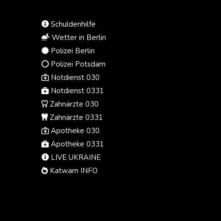
Zeitungen vom Samstag. "Es kann
nicht je nach Bundesland anders
Schuldenhilfe
beantwortet werden."
Wetter in Berlin
Polizei Berlin
Polizei Potsdam
Notdienst 030
Notdienst 0331
Zahnärzte 030
Zahnärzte 0331
Apotheke 030
Apotheke 0331
LIVE UKRAINE
Katwarn INFO