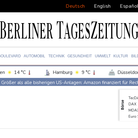
Deutsch
English
Españo
BOULEVARD
AUTOMOBIL
TECHNIK
GESUNDHEIT
UMWELT
KULTUR
BI
en
14 °C
Hamburg
9 °C
Düsseldo
Potsdam
12 °C
Leipzig
12 °C
Größer als alle bisherigen US-Anlagen: Amazon finanziert für Re
ln
12 °C
Kiel
12 °C
Bremen
1
Nächste Pleite im Leagues Cup für Müller und Vancouver
TecD
tgart
13 °C
Dresden
14 °C
Wien
Nowotny sieht Klopp als mögliche Stütze im Jugendbereich
Börse
DAX
den-Baden
13 °C
Bayer-Boss Carro: "Wir wollen Titel gewinnen"
MDA
Euro
Bericht: EU importiert wieder mehr Flüssiggas aus Russland
SDA
Militärverwaltung: Mindestens drei Tote durch russische Angriffe
EUR/
Gold