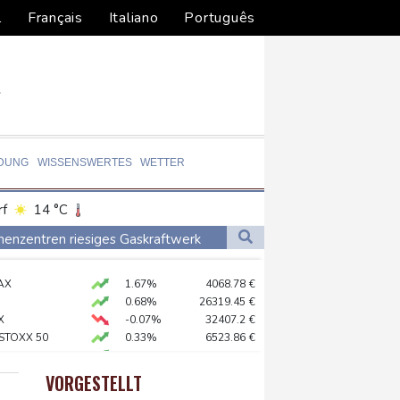
l
Français
Italiano
Português
LDUNG
WISSENSWERTES
WETTER
rf
14 °C
Dortmund
11 °C
chenzentren riesiges Gaskraftwerk
1 °C
Flensburg
12 °C
AX
1.67%
4068.78
€
22 °C
0.68%
26319.45
€
X
-0.07%
32407.2
€
 STOXX 50
0.33%
6523.86
€
X
0.51%
18659.63
€
 in Region Kiew
USD
0.32%
1.1562
$
VORGESTELLT
preis
2.28%
4399.7
$