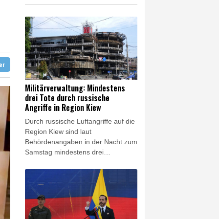
 begrüßt es
gen Drogengewalt an
ür Lastwagen
ter
Militärverwaltung: Mindestens
drei Tote durch russische
Angriffe in Region Kiew
Durch russische Luftangriffe auf die
Region Kiew sind laut
Behördenangaben in der Nacht zum
Samstag mindestens drei
Menschen getötet worden. Unter
den Opfern sei auch ein Kind, teilte
die Militärverwaltung der
ukrainischen Hauptstadtregion mit.
Bei den gleichen Angriffen
nordöstlich von Kiew seien drei