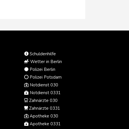
der sogenannte "Geburtstourismus"
verhindert werden soll. Seinen
Angaben zufolge kommen
unzählige ausländische Frauen als
Touristinnen "getarnt" bewusst zum
Entbinden in die USA, damit ihr Kind
die US-Staatsbürgerschaft erhält.
Dies werde nun nicht mehr möglich
sein.
Schuldenhilfe
Wetter in Berlin
Polizei Berlin
Polizei Potsdam
Notdienst 030
Notdienst 0331
Zahnärzte 030
Zahnärzte 0331
Apotheke 030
Apotheke 0331