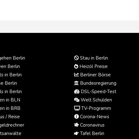
ehen Berlin
Stau in Berlin
en Berlin
Heizöl Preise
s in Berlin
Berliner Börse
e Berlin
Bundesregierung
s in Berlin
DSL-Speed-Test
n in BLN
Welt Schulden
n in BRB
TV-Programm
us / Reise
Corona-News
eldrechner
Coronavirus
tsanwälte
Tafel Berlin