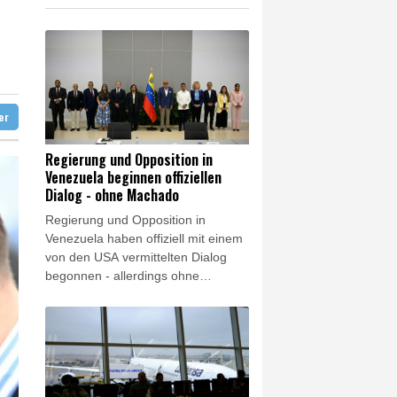
ündigt Vergeltung an
digt Vergeltung an
amaskus
ter
Regierung und Opposition in
Venezuela beginnen offiziellen
Dialog - ohne Machado
Regierung und Opposition in
Venezuela haben offiziell mit einem
von den USA vermittelten Dialog
begonnen - allerdings ohne
Friedensnobelpreisträgerin María
Corina Machado. Bei den
Gesprächen solle es um die
Stärkung der Demokratie und die
Garantie politischer Rechte gehen,
hieß es am Donnerstag beim