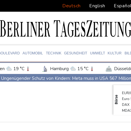
Deutsch
English
Españo
BOULEVARD
AUTOMOBIL
TECHNIK
GESUNDHEIT
UMWELT
KULTUR
BI
en
19 °C
Hamburg
15 °C
Düsseld
Potsdam
17 °C
Leipzig
16 °C
Ungenügender Schutz von Kindern: Meta muss in USA 567 Million
ln
15 °C
Kiel
15 °C
Bremen
1
Regierung und Opposition in Venezuela beginnen offiziellen Dia
EUR/
tgart
17 °C
Dresden
19 °C
Wien
USA wollen bei Visa-Anträgen offenbar Online-Aktivitäten noch 
Börse
Euro
den-Baden
14 °C
Röwekamp: Innenministerium muss zentral für Drohnenabwehr zu
DAX
MDA
Trump unternimmt neuen Vorstoß im Streit um US-Staatsbürgers
Gold
Erdogan reist zu Dreier-Gipfel mit Pakistan nach Saudi-Arabien
TecD
SDA