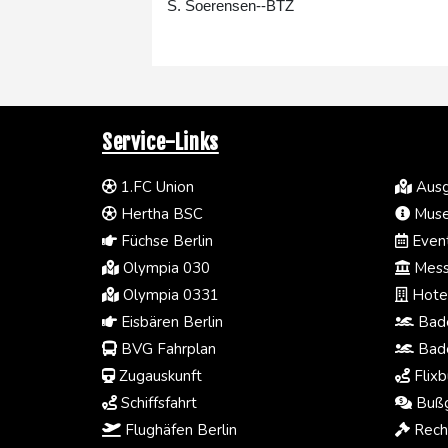
S. Soerensen--BTZ
Service-Links
1.FC Union
Ausg
Hertha BSC
Muse
Füchse Berlin
Event
Olympia 030
Mess
Olympia 0331
Hotel
Eisbären Berlin
Bade
BVG Fahrplan
Bade
Zugauskunft
Flixb
Schiffsfahrt
Bußg
Flughäfen Berlin
Rech