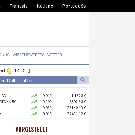
l
Français
Italiano
Português
LDUNG
WISSENSWERTES
WETTER
orf
14 °C
Dortmund
13 °C
en Dollar zahlen
5 °C
Flensburg
15 °C
log - ohne Machado
USD
0.01%
1.1526
$
22 °C
stärker überprüfen
 STOXX 50
0.39%
6502.56
€
ständig sein
0.05%
26140.13
€
X
0.01%
32431.12
€
chaft
preis
0.41%
4317.2
$
AX
1.36%
4000.99
€
VORGESTELLT
X
0.06%
18564.81
€