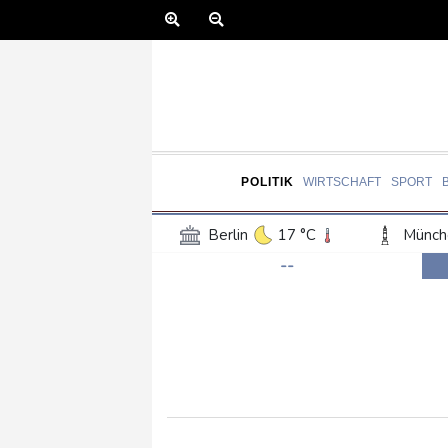
POLITIK
WIRTSCHAFT
SPORT
Berlin
17 °C
Münch
--
Frankfurt am Main
17 °C
Hannover
16 °C
Kö
Rostock
17 °C
Stut
Salzburg
20 °C
Ba