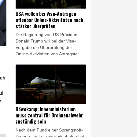
Zusammentreffen beider Seiten.
Zudem solle gemeinsam über das
USA wollen bei Visa-Anträgen
weitere Vorgehen nach dem
offenbar Online-Aktivitäten noch
schweren Doppel-Erdbeben gehen,
stärker überprüfen
bei dem Ende Juni mehr als 6000
Die Regierung von US-Präsident
Menschen getötet wurden.
Donald Trump will bei der Visa-
Vergabe die Überprüfung der
Online-Aktivitäten von Antragstellern
offenbar ausweiten. Die
Überprüfung von Instagram-Konten
und ähnlicher Netzwerke solle auf
ich
weitere Visa-Kategorien ausgedehnt
werden, unter anderem auf
ausländische Journalisten,
ul
berichtete "The Daily Signal". Die
e
Sprecherin des Weißen Hauses,
Röwekamp: Innenministerium
Karoline Leavitt, teilte am
muss zentral für Drohnenabwehr
Donnerstag auf ihrem X-Konto den
zuständig sein
entsprechenden Artikel - ohne ihn
Nach dem Fund einer Sprengstoff-
explizit zu bestätigen.
Drohne am Leipziger Flughafen hat