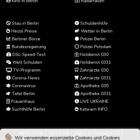
Kino in Berlin
Radarfallen
Stau in Berlin
Schuldenhilfe
Heizöl Preise
Wetter in Berlin
Berliner Börse
Polizei Berlin
Bundesregierung
Polizei Potsdam
DSL-Speed-Test
Notdienst 030
Welt Schulden
Notdienst 0331
TV-Programm
Zahnärzte 030
Corona-News
Zahnärzte 0331
Coronavirus
Apotheke 030
Tafel Berlin
Apotheke 0331
Frauenhaus
LIVE UKRAINE
Suchthilfe Berlin
Katwarn INFO
IMPRESSUM
NUTZUNG / AGB
DATENSCHUTZ
Wir verwenden essenzielle Cookies und Cookies