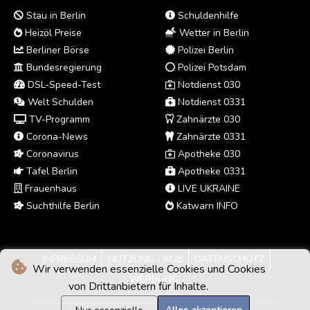
Stau in Berlin
Schuldenhilfe
Heizöl Preise
Wetter in Berlin
Berliner Börse
Polizei Berlin
Bundesregierung
Polizei Potsdam
DSL-Speed-Test
Notdienst 030
Welt Schulden
Notdienst 0331
TV-Programm
Zahnärzte 030
Corona-News
Zahnärzte 0331
Coronavirus
Apotheke 030
Tafel Berlin
Apotheke 0331
Frauenhaus
LIVE UKRAINE
Suchthilfe Berlin
Katwarn INFO
IMPRESSUM
NUTZUNG / AGB
DATENSCHUTZ
Wir verwenden essenzielle Cookies und Cookies
WERBUNG
von Drittanbietern für Inhalte.