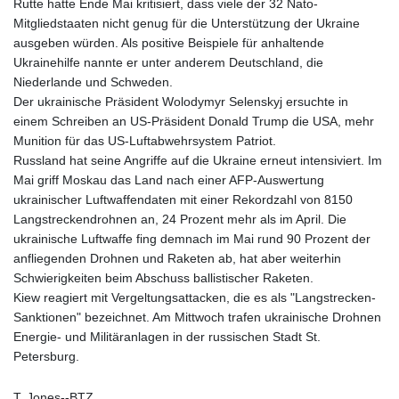
Rutte hatte Ende Mai kritisiert, dass viele der 32 Nato-
Mitgliedstaaten nicht genug für die Unterstützung der Ukraine
ausgeben würden. Als positive Beispiele für anhaltende
Ukrainehilfe nannte er unter anderem Deutschland, die
Niederlande und Schweden.
Der ukrainische Präsident Wolodymyr Selenskyj ersuchte in
einem Schreiben an US-Präsident Donald Trump die USA, mehr
Munition für das US-Luftabwehrsystem Patriot.
Russland hat seine Angriffe auf die Ukraine erneut intensiviert. Im
Mai griff Moskau das Land nach einer AFP-Auswertung
ukrainischer Luftwaffendaten mit einer Rekordzahl von 8150
Langstreckendrohnen an, 24 Prozent mehr als im April. Die
ukrainische Luftwaffe fing demnach im Mai rund 90 Prozent der
anfliegenden Drohnen und Raketen ab, hat aber weiterhin
Schwierigkeiten beim Abschuss ballistischer Raketen.
Kiew reagiert mit Vergeltungsattacken, die es als "Langstrecken-
Sanktionen" bezeichnet. Am Mittwoch trafen ukrainische Drohnen
Energie- und Militäranlagen in der russischen Stadt St.
Petersburg.
T. Jones--BTZ