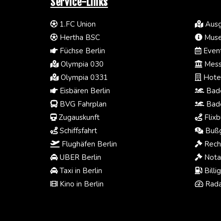
Service-Links
1.FC Union
Ausg
Hertha BSC
Muse
Füchse Berlin
Event
Olympia 030
Mess
Olympia 0331
Hotel
Eisbären Berlin
Bade
BVG Fahrplan
Bade
Zugauskunft
Flixb
Schiffsfahrt
Bußg
Flughäfen Berlin
Rech
UBER Berlin
Notar
Taxi in Berlin
Billi
Kino in Berlin
Rada