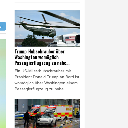
 Infantino
 Mond eingeschlagen
 und dann doch gestorben
ter
Trump-Hubschrauber über
Washington womöglich
Passagierflugzeug zu nahe
gekommen
Ein US-Militärhubschrauber mit
Präsident Donald Trump an Bord ist
womöglich über Washington einem
Passagierflugzeug zu nahe
gekommen. Die
Transportsicherheitsbehörde
erklärte am Mittwoch, sie
untersuche einen Vorfall, "bei dem
der vorgeschriebene
Sicherheitsabstand zwischen der