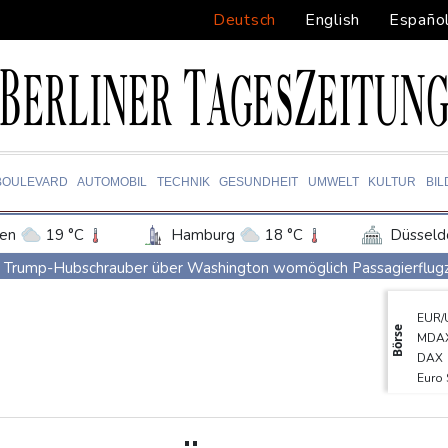
Deutsch
English
Españo
BOULEVARD
AUTOMOBIL
TECHNIK
GESUNDHEIT
UMWELT
KULTUR
BI
en
19 °C
Hamburg
18 °C
Düsseld
Potsdam
20 °C
Leipzig
19 °C
Trump-Hubschrauber über Washington womöglich Passagierflu
ln
19 °C
Kiel
18 °C
Bremen
1
Niedrigwasser: Industrie- und Schifffahrtsverbände fordern konkre
EUR/
tgart
20 °C
Dresden
21 °C
Wien
Extremes Niedrigwasser: Verkehrsminister Bilger lädt zu Spitzent
Börse
MDA
den-Baden
15 °C
Bundesgerichtshof urteilt über Mann wegen Kriegsverbrechen in
DAX
Euro
Urteil in Prozess um tödlichen Autoanschlag auf Verdi-Demonstr
SDA
Vorwurf der Preisabsprache: Drei US-Produzenten müssen 53 Mil
TecD
Gold