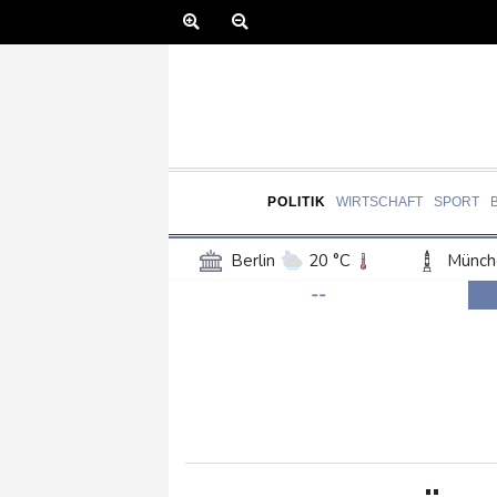
POLITIK
WIRTSCHAFT
SPORT
Berlin
20 °C
Münch
--
Frankfurt am Main
22 °C
Hannover
22 °C
Kö
Rostock
18 °C
Stut
Salzburg
22 °C
Ba