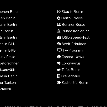
ehen Berlin
Stau in Berlin
en Berlin
Heizöl Preise
s in Berlin
Berliner Börse
e Berlin
Bundesregierung
s in Berlin
DSL-Speed-Test
n in BLN
Welt Schulden
n in BRB
TV-Programm
us / Reise
Corona-News
eldrechner
Coronavirus
tsanwälte
Tafel Berlin
e in Berlin
Frauenhaus
ger Tanken
Suchthilfe Berlin
rfallen