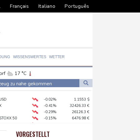
l
Français
Italiano
Português
LDUNG
WISSENSWERTES
WETTER
orf
17 °C
Dortmund
18 °C
gzeug zu nahe gekommen
8 °C
Flensburg
16 °C
te Schritte
USD
-0.02%
1.1553
$
26 °C
reffen in Bonn
X
-0.41%
32426.33
€
 syrischem Bürgerkrieg
-0.29%
26126.3
€
 STOXX 50
-0.15%
6476.98
€
ation in München
X
-0.46%
18553.91
€
lionen Eier spenden
AX
-0.89%
3946.73
€
VORGESTELLT
preis
0.43%
4323.9
$