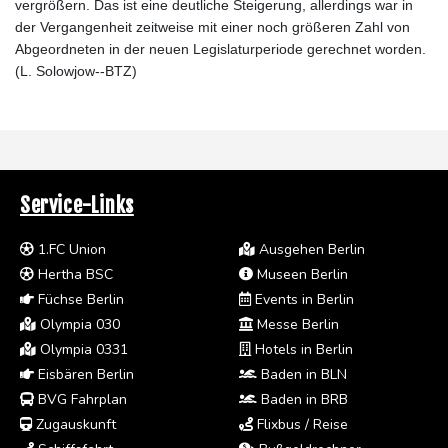
vergrößern. Das ist eine deutliche Steigerung, allerdings war in
der Vergangenheit zeitweise mit einer noch größeren Zahl von
Abgeordneten in der neuen Legislaturperiode gerechnet worden.
(L. Solowjow--BTZ)
Service-Links
1.FC Union
Ausgehen Berlin
Hertha BSC
Museen Berlin
Füchse Berlin
Events in Berlin
Olympia 030
Messe Berlin
Olympia 0331
Hotels in Berlin
Eisbären Berlin
Baden in BLN
BVG Fahrplan
Baden in BRB
Zugauskunft
Flixbus / Reise