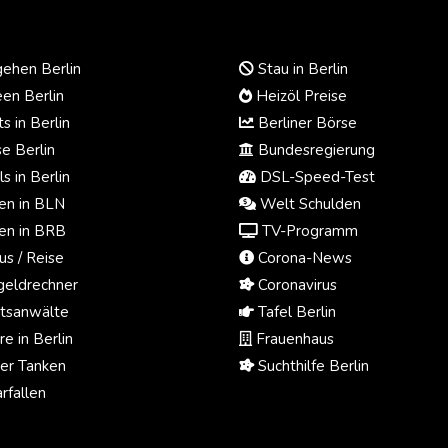
ehen Berlin
Stau in Berlin
en Berlin
Heizöl Preise
s in Berlin
Berliner Börse
e Berlin
Bundesregierung
s in Berlin
DSL-Speed-Test
n in BLN
Welt Schulden
n in BRB
TV-Programm
us / Reise
Corona-News
eldrechner
Coronavirus
tsanwälte
Tafel Berlin
e in Berlin
Frauenhaus
ger Tanken
Suchthilfe Berlin
rfallen