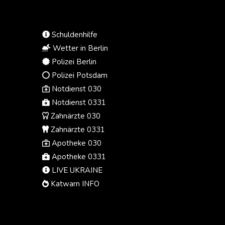
(Ortszeit) veröffentlichte
Schätzungen zeigten. Nur ein
weiterer Film hatte laut der Online-
Schuldenhilfe
Datenbank Box Office Mojo ein
noch besseres Kinodebüt: Der
Wetter in Berlin
Marvel-Streifen "Avengers:
Polizei Berlin
Endgame" spielte 2019 am
Polizei Potsdam
Wochenende seines weltweiten
Notdienst 030
Kinostarts 1,2 Milliarden Dollar ein.
Notdienst 0331
Zahnärzte 030
Zahnärzte 0331
Apotheke 030
Apotheke 0331
LIVE UKRAINE
Katwarn INFO