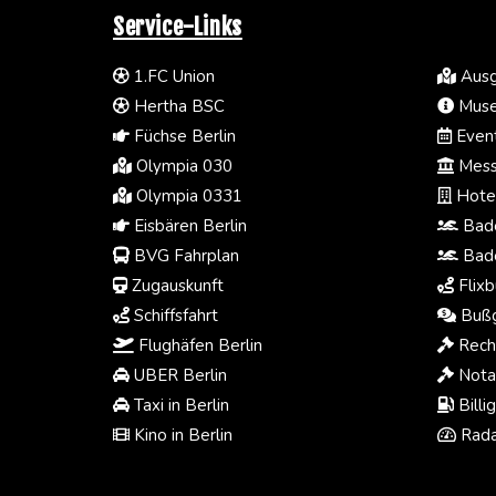
Service-Links
1.FC Union
Ausg
Hertha BSC
Muse
Füchse Berlin
Event
Olympia 030
Mess
Olympia 0331
Hotel
Eisbären Berlin
Bade
BVG Fahrplan
Bade
Zugauskunft
Flixb
Schiffsfahrt
Bußg
Flughäfen Berlin
Rech
UBER Berlin
Notar
Taxi in Berlin
Billi
Kino in Berlin
Rada