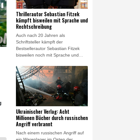
Paradis' Agent am Donnerstag in
einer Erklärung mit. Paradis und
Thrillerautor Sebastian Fitzek
Benchetrit hatten am 30. Juni 2018
kämpft bisweilen mit Sprache und
geheiratet.
Rechtschreibung
Auch nach 20 Jahren als
Schriftsteller kämpft der
Bestsellerautor Sebastian Fitzek
bisweilen noch mit Sprache und
Rechtschreibung. "Ich schreibe viel
zu viele Sätze mit einem Komma
und 'dass'", sagte der 54-jährige der
"Neuen Osnabrücker Zeitung" laut
Mitteilung vom Dienstag. Schon
häufiger sei ihm zudem ein
bestimmter Rechtschreibfehler
g
unterlaufen. "Der ist sogar auch
Ukrainischer Verlag: Acht
schon gedruckt worden:
Millionen Bücher durch russischen
'Schweinwerfer'."
Angriff verbrannt
Nach einem russischen Angriff auf
ein Warenlager im Osten der