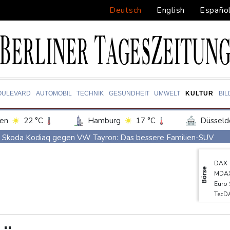
Deutsch
English
Españo
OULEVARD
AUTOMOBIL
TECHNIK
GESUNDHEIT
UMWELT
KULTUR
BI
en
22 °C
Hamburg
17 °C
Düsseld
Potsdam
18 °C
Leipzig
20 °C
Skoda Kodiaq gegen VW Tayron: Das bessere Familien-SUV
ln
17 °C
Kiel
16 °C
Bremen
1
Leagues Cup: Müller mit Vancouver schon ausgeschieden
DAX
tgart
20 °C
Dresden
20 °C
Wien
Kolumbiens neuer Präsident kündigt "unermüdlichen" Kampf ge
Börse
MDA
den-Baden
16 °C
Südkoreas Verband gibt Massagen-Skandal zu: "Desolate Lage"
Euro
TecD
Größer als alle bisherigen US-Anlagen: Amazon finanziert für Re
SDA
Nächste Pleite im Leagues Cup für Müller und Vancouver
Gold
EUR/