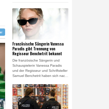
 in Region Kiew
ter
Französische Sängerin Vanessa
Paradis gibt Trennung von
Regisseur Benchetrit bekannt
Die französische Sängerin und
Schauspielerin Vanessa Paradis
und der Regisseur und Schriftsteller
Samuel Benchetrit haben sich nach
fast zehn Jahren Beziehung
getrennt. Die beiden hätten
"einvernehmlich ihre Trennung
bekannt gegeben", würden sich
aber weiterhin "mit Respekt und
Zuneigung begegnen", teilte