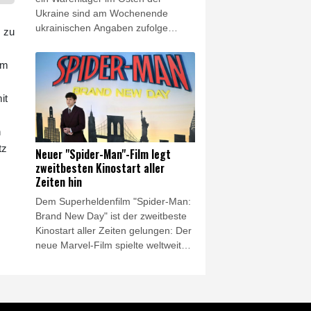
Ukraine sind am Wochenende
ukrainischen Angaben zufolge
s zu
Millionen Bücher verbrannt. "Mehr
als acht Millionen Bücher wurden in
em
dem Feuer zerstört, darunter
Lehrbücher für Kinder", teilte der
it
Verlag Ranok am Montag in
Onlinenetzwerken mit. Es handele
sich um "den größten Verlust in der
n
ukrainischen Buchinfrastruktur" seit
tz
Neuer "Spider-Man"-Film legt
Beginn des russischen
zweitbesten Kinostart aller
Angriffskriegs im Februar 2022.
Zeiten hin
Dem Superheldenfilm "Spider-Man:
Brand New Day" ist der zweitbeste
Kinostart aller Zeiten gelungen: Der
neue Marvel-Film spielte weltweit
928 Millionen Dollar (rund 805
Millionen Euro) ein, darunter 355
Millionen Dollar allein in
Nordamerika, wie am Sonntag