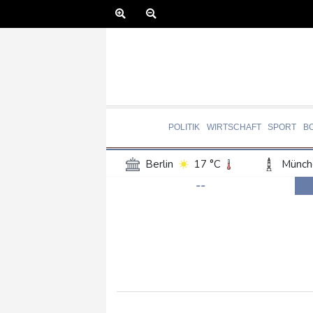
POLITIK
WIRTSCHAFT
SPORT
B
Berlin
17 °C
Münch
--
Frankfurt am Main
19 °C
Hannover
18 °C
Kö
Rostock
19 °C
Stut
Salzburg
22 °C
Ba