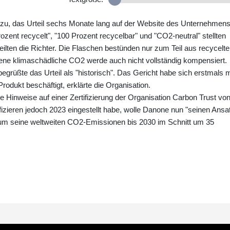
azu, das Urteil sechs Monate lang auf der Website des Unternehmen
ozent recycelt", "100 Prozent recycelbar" und "CO2-neutral" stellten
teilten die Richter. Die Flaschen bestünden nur zum Teil aus recycelt
ßene klimaschädliche CO2 werde auch nicht vollständig kompensiert.
rüßte das Urteil als "historisch". Das Gericht habe sich erstmals m
rodukt beschäftigt, erklärte die Organisation.
e Hinweise auf einer Zertifizierung der Organisation Carbon Trust vo
fizieren jedoch 2023 eingestellt habe, wolle Danone nun "seinen Ansa
 um seine weltweiten CO2-Emissionen bis 2030 im Schnitt um 35