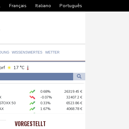
l
Français
Italiano
Português
LDUNG
WISSENSWERTES
WETTER
orf
17 °C
Dortmund
18 °C
9 °C
Flensburg
20 °C
0.68%
26319.45
€
23 °C
gen Drogengewalt an
X
-0.07%
32407.2
€
 STOXX 50
0.33%
6523.86
€
AX
1.67%
4068.78
€
chenzentren riesiges Gaskraftwerk
X
0.51%
18659.63
€
preis
2.28%
4399.7
$
VORGESTELLT
USD
0.32%
1.1562
$