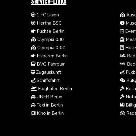
Service-Links
1.FC Union
Ausg
Hertha BSC
Muse
Füchse Berlin
Event
Olympia 030
Mess
Olympia 0331
Hotel
Eisbären Berlin
Bade
BVG Fahrplan
Bade
Zugauskunft
Flixb
Schiffsfahrt
Bußg
Flughäfen Berlin
Rech
UBER Berlin
Notar
Taxi in Berlin
Billi
Kino in Berlin
Rada