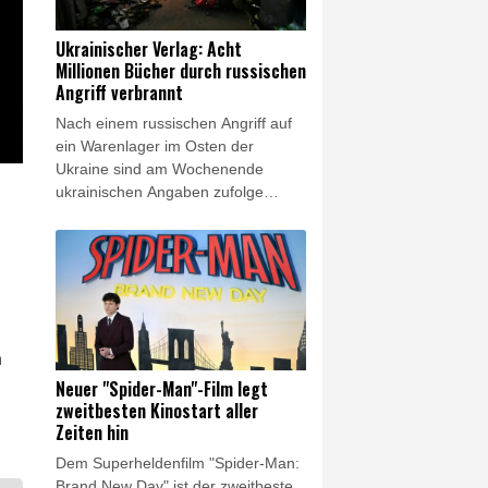
bestimmter Rechtschreibfehler
unterlaufen. "Der ist sogar auch
Ukrainischer Verlag: Acht
schon gedruckt worden:
Millionen Bücher durch russischen
'Schweinwerfer'."
Angriff verbrannt
Nach einem russischen Angriff auf
ein Warenlager im Osten der
Ukraine sind am Wochenende
ukrainischen Angaben zufolge
Millionen Bücher verbrannt. "Mehr
als acht Millionen Bücher wurden in
dem Feuer zerstört, darunter
Lehrbücher für Kinder", teilte der
Verlag Ranok am Montag in
Onlinenetzwerken mit. Es handele
sich um "den größten Verlust in der
n
ukrainischen Buchinfrastruktur" seit
Neuer "Spider-Man"-Film legt
Beginn des russischen
zweitbesten Kinostart aller
Angriffskriegs im Februar 2022.
Zeiten hin
Dem Superheldenfilm "Spider-Man:
Brand New Day" ist der zweitbeste