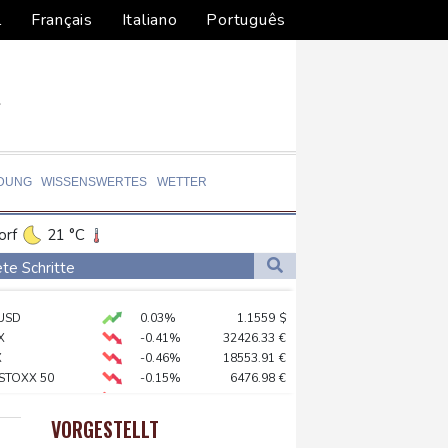
l
Français
Italiano
Português
LDUNG
WISSENSWERTES
WETTER
orf
21 °C
Dortmund
20 °C
te Schritte
1 °C
Flensburg
16 °C
reffen in Bonn
USD
0.03%
1.1559
$
26 °C
 syrischem Bürgerkrieg
X
-0.41%
32426.33
€
ation in München
X
-0.46%
18553.91
€
 STOXX 50
-0.15%
6476.98
€
lionen Eier spenden
-0.29%
26126.3
€
 Infantino
AX
-0.89%
3946.73
€
VORGESTELLT
preis
0.85%
4342.3
$