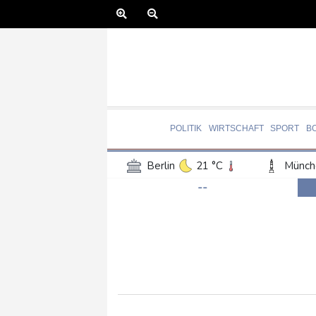
POLITIK
WIRTSCHAFT
SPORT
B
Berlin
21 °C
Münch
--
Frankfurt am Main
24 °C
Hannover
21 °C
Kö
Rostock
19 °C
Stut
Salzburg
22 °C
Ba