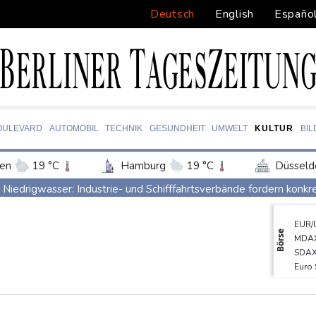
Deutsch
English
Españo
OULEVARD
AUTOMOBIL
TECHNIK
GESUNDHEIT
UMWELT
KULTUR
BI
en
19 °C
Hamburg
19 °C
Düsseld
Potsdam
20 °C
Leipzig
22 °C
Niedrigwasser: Industrie- und Schifffahrtsverbände fordern konkre
ln
21 °C
Kiel
19 °C
Bremen
2
Extremes Niedrigwasser: Verkehrsminister Bilger lädt zu Spitzent
EUR/
tgart
21 °C
Dresden
23 °C
Wien
Bundesgerichtshof urteilt über Mann wegen Kriegsverbrechen in
Börse
MDA
den-Baden
16 °C
Urteil in Prozess um tödlichen Autoanschlag auf Verdi-Demonstr
SDA
Euro
Vorwurf der Preisabsprache: Drei US-Produzenten müssen 53 Mil
DAX
Investoren-Affäre: Fifa-Spitze stellt sich "uneingeschränkt" hinter
TecD
Gold