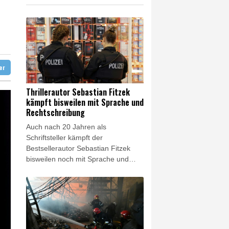
 Mond eingeschlagen
 und dann doch gestorben
liche Gegenmaßnahmen
ter
Thrillerautor Sebastian Fitzek
kämpft bisweilen mit Sprache und
Rechtschreibung
Auch nach 20 Jahren als
Schriftsteller kämpft der
Bestsellerautor Sebastian Fitzek
bisweilen noch mit Sprache und
Rechtschreibung. "Ich schreibe viel
zu viele Sätze mit einem Komma
und 'dass'", sagte der 54-jährige der
"Neuen Osnabrücker Zeitung" laut
Mitteilung vom Dienstag. Schon
häufiger sei ihm zudem ein