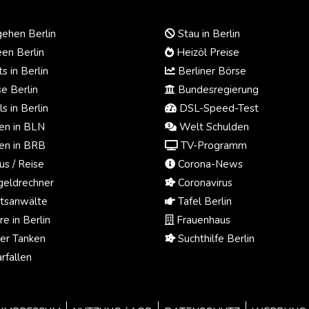
ehen Berlin
Stau in Berlin
en Berlin
Heizöl Preise
s in Berlin
Berliner Börse
e Berlin
Bundesregierung
s in Berlin
DSL-Speed-Test
n in BLN
Welt Schulden
n in BRB
TV-Programm
us / Reise
Corona-News
eldrechner
Coronavirus
tsanwälte
Tafel Berlin
e in Berlin
Frauenhaus
ger Tanken
Suchthilfe Berlin
rfallen