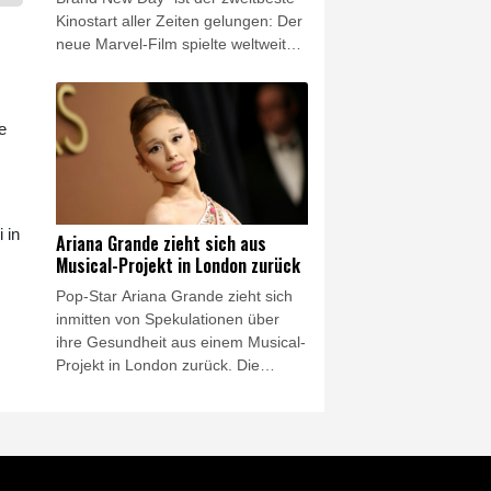
Kinostart aller Zeiten gelungen: Der
neue Marvel-Film spielte weltweit
928 Millionen Dollar (rund 805
Millionen Euro) ein, darunter 355
Millionen Dollar allein in
e
Nordamerika, wie am Sonntag
(Ortszeit) veröffentlichte
Schätzungen zeigten. Nur ein
weiterer Film hatte laut der Online-
Datenbank Box Office Mojo ein
 in
Ariana Grande zieht sich aus
noch besseres Kinodebüt: Der
Musical-Projekt in London zurück
Marvel-Streifen "Avengers:
Pop-Star Ariana Grande zieht sich
Endgame" spielte 2019 am
inmitten von Spekulationen über
Wochenende seines weltweiten
ihre Gesundheit aus einem Musical-
Kinostarts 1,2 Milliarden Dollar ein.
Projekt in London zurück. Die
Produzenten des Musicals "Sunday
in The Park with George"
bestätigten am Sonntag im
Kurzbotschaftendienst X, dass die
US-Sängerin und Schauspielerin