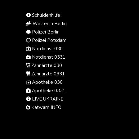
nicht wie geplant an dem für
Sommer 2027 geplanten Projekt am
Schuldenhilfe
Barbican-Theater im Londoner
West End teilnehmen wird.
Wetter in Berlin
Polizei Berlin
Polizei Potsdam
Notdienst 030
Notdienst 0331
Zahnärzte 030
Zahnärzte 0331
Apotheke 030
Apotheke 0331
LIVE UKRAINE
Katwarn INFO