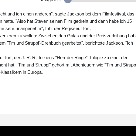
ht und ich einen anderen", sagte Jackson bei dem Filmfestival, das
 hatte. "Also hat Steven seinen Film gedreht und dann habe ich 15
ir sehr unangenehm", fuhr der Regisseur fort.
verlieren zu wollen: Zwischen den Galas und der Preisverleihung hab
nem 'Tim und Struppi'-Drehbuch gearbeitet", berichtete Jackson. "Ich
r fort, der J. R. R. Tolkiens "Herr der Ringe"-Trilogie zu einer der
acht hat. "Tim und Struppi" gehört mit Abenteuern wie "Tim und Struppi
-Klassikern in Europa.