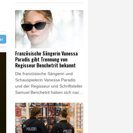
 Recyclinganlage in Rotterdam
verbot für Lkw
ter
Französische Sängerin Vanessa
Paradis gibt Trennung von
Regisseur Benchetrit bekannt
Die französische Sängerin und
Schauspielerin Vanessa Paradis
und der Regisseur und Schriftsteller
Samuel Benchetrit haben sich nach
fast zehn Jahren Beziehung
getrennt. Die beiden hätten
"einvernehmlich ihre Trennung
bekannt gegeben", würden sich
aber weiterhin "mit Respekt und
Zuneigung begegnen", teilte