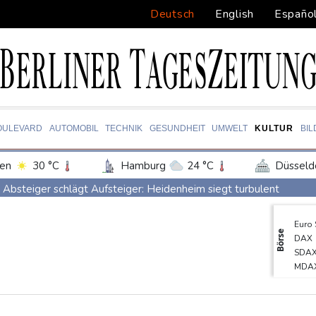
Deutsch
English
Españo
OULEVARD
AUTOMOBIL
TECHNIK
GESUNDHEIT
UMWELT
KULTUR
BI
en
30 °C
Hamburg
24 °C
Düsseld
Potsdam
24 °C
Leipzig
27 °C
Absteiger schlägt Aufsteiger: Heidenheim siegt turbulent
ln
27 °C
Kiel
23 °C
Bremen
2
Aussetzung von Lkw-Fahrverbot: BUND kritisiert Maßnahme - Ind
Euro
tgart
32 °C
Dresden
28 °C
Wien
US-Senat bestätigt mit knapper Mehrheit Trumps umstrittenen Ju
Börse
DAX
den-Baden
28 °C
Schwimm-EM: Schmidbauer verliert Titel, Halbisch gewinnt Bron
SDA
MDA
Frankreich: Crémant-Lese in Burgund beginnt wegen Hitzewellen 
TecD
Europas Automarkt wächst, doch der E-Auto-Boom verschärft d
Gold
EUR/