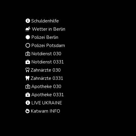
(Ortszeit) veröffentlichte
Schätzungen zeigten. Nur ein
weiterer Film hatte laut der Online-
Schuldenhilfe
Datenbank Box Office Mojo ein
noch besseres Kinodebüt: Der
Wetter in Berlin
Marvel-Streifen "Avengers:
Polizei Berlin
Endgame" spielte 2019 am
Polizei Potsdam
Wochenende seines weltweiten
Notdienst 030
Kinostarts 1,2 Milliarden Dollar ein.
Notdienst 0331
Zahnärzte 030
Zahnärzte 0331
Apotheke 030
Apotheke 0331
LIVE UKRAINE
Katwarn INFO