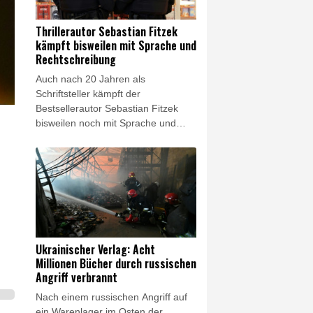
Paradis' Agent am Donnerstag in
einer Erklärung mit. Paradis und
Thrillerautor Sebastian Fitzek
Benchetrit hatten am 30. Juni 2018
kämpft bisweilen mit Sprache und
geheiratet.
Rechtschreibung
Auch nach 20 Jahren als
Schriftsteller kämpft der
Bestsellerautor Sebastian Fitzek
bisweilen noch mit Sprache und
Rechtschreibung. "Ich schreibe viel
zu viele Sätze mit einem Komma
und 'dass'", sagte der 54-jährige der
"Neuen Osnabrücker Zeitung" laut
Mitteilung vom Dienstag. Schon
häufiger sei ihm zudem ein
bestimmter Rechtschreibfehler
unterlaufen. "Der ist sogar auch
Ukrainischer Verlag: Acht
schon gedruckt worden:
Millionen Bücher durch russischen
'Schweinwerfer'."
Angriff verbrannt
Nach einem russischen Angriff auf
ein Warenlager im Osten der