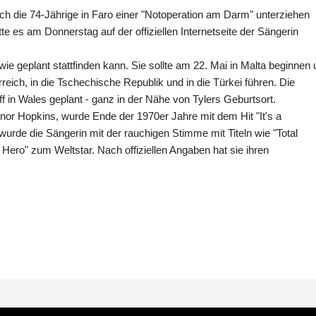
ch die 74-Jährige in Faro einer "Notoperation am Darm" unterziehen
tte es am Donnerstag auf der offiziellen Internetseite der Sängerin
wie geplant stattfinden kann. Sie sollte am 22. Mai in Malta beginnen
eich, in die Tschechische Republik und in die Türkei führen. Die
 in Wales geplant - ganz in der Nähe von Tylers Geburtsort.
or Hopkins, wurde Ende der 1970er Jahre mit dem Hit "It's a
urde die Sängerin mit der rauchigen Stimme mit Titeln wie "Total
a Hero" zum Weltstar. Nach offiziellen Angaben hat sie ihren