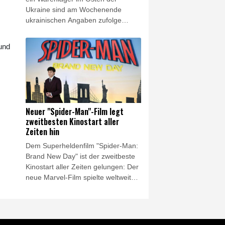
Ukraine sind am Wochenende
ukrainischen Angaben zufolge
Millionen Bücher verbrannt. "Mehr
als acht Millionen Bücher wurden in
 und
dem Feuer zerstört, darunter
Lehrbücher für Kinder", teilte der
Verlag Ranok am Montag in
Onlinenetzwerken mit. Es handele
sich um "den größten Verlust in der
ukrainischen Buchinfrastruktur" seit
Neuer "Spider-Man"-Film legt
Beginn des russischen
zweitbesten Kinostart aller
Angriffskriegs im Februar 2022.
Zeiten hin
Dem Superheldenfilm "Spider-Man:
Brand New Day" ist der zweitbeste
Kinostart aller Zeiten gelungen: Der
neue Marvel-Film spielte weltweit
928 Millionen Dollar (rund 805
Millionen Euro) ein, darunter 355
Millionen Dollar allein in
Nordamerika, wie am Sonntag