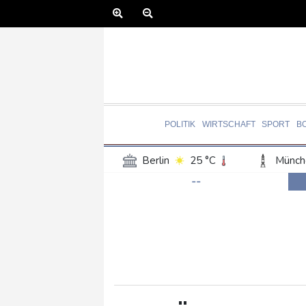
POLITIK
WIRTSCHAFT
SPORT
B
Berlin
25 °C
Münch
--
Frankfurt am Main
31 °C
Hannover
26 °C
Kö
Rostock
22 °C
Stut
Salzburg
30 °C
Ba