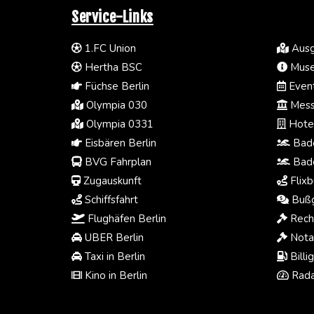
Service-Links
1.FC Union
Ausg
Hertha BSC
Muse
Füchse Berlin
Event
Olympia 030
Mess
Olympia 0331
Hotel
Eisbären Berlin
Bade
BVG Fahrplan
Bade
Zugauskunft
Flixb
Schiffsfahrt
Bußg
Flughäfen Berlin
Rech
UBER Berlin
Notar
Taxi in Berlin
Billi
Kino in Berlin
Rada