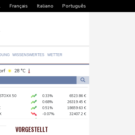
l
Français
Italiano
Português
LDUNG
WISSENSWERTES
WETTER
orf
28 °C
Dortmund
27 °C
6 °C
Flensburg
23 °C
ustrie begrüßt sie
 STOXX 50
0.33%
6523.86
€
30 °C
stizminister Blanche
0.68%
26319.45
€
ze
X
0.51%
18659.63
€
X
-0.07%
32407.2
€
so früh wie nie
AX
1.67%
4068.78
€
en Druck
preis
2.28%
4399.7
$
VORGESTELLT
USD
0.32%
1.1562
$