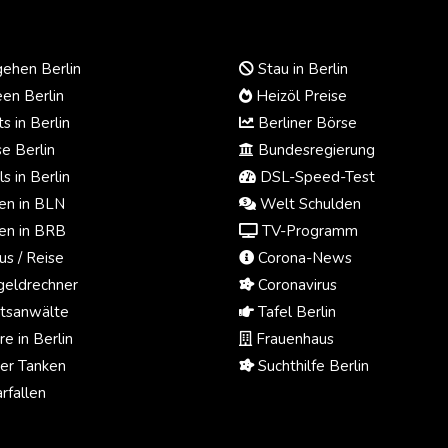
ehen Berlin
Stau in Berlin
en Berlin
Heizöl Preise
s in Berlin
Berliner Börse
e Berlin
Bundesregierung
s in Berlin
DSL-Speed-Test
n in BLN
Welt Schulden
n in BRB
TV-Programm
us / Reise
Corona-News
eldrechner
Coronavirus
tsanwälte
Tafel Berlin
e in Berlin
Frauenhaus
ger Tanken
Suchthilfe Berlin
rfallen