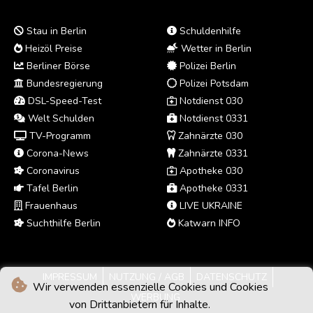
Stau in Berlin
Schuldenhilfe
Heizöl Preise
Wetter in Berlin
Berliner Börse
Polizei Berlin
Bundesregierung
Polizei Potsdam
DSL-Speed-Test
Notdienst 030
Welt Schulden
Notdienst 0331
TV-Programm
Zahnärzte 030
Corona-News
Zahnärzte 0331
Coronavirus
Apotheke 030
Tafel Berlin
Apotheke 0331
Frauenhaus
LIVE UKRAINE
Suchthilfe Berlin
Katwarn INFO
IMPRESSUM
NUTZUNG / AGB
DATENSCHUTZ
Wir verwenden essenzielle Cookies und Cookies
WERBUNG
von Drittanbietern für Inhalte.