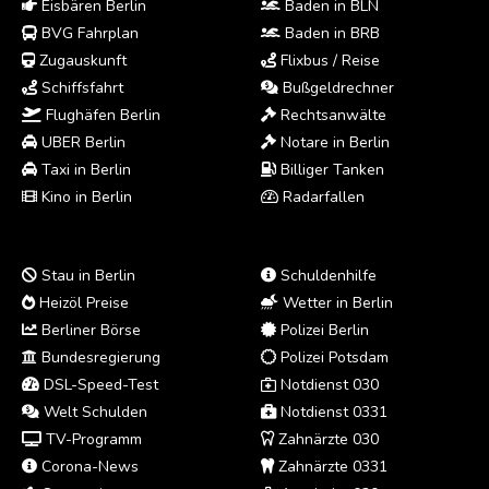
Eisbären Berlin
Baden in BLN
BVG Fahrplan
Baden in BRB
Zugauskunft
Flixbus / Reise
Schiffsfahrt
Bußgeldrechner
Flughäfen Berlin
Rechtsanwälte
UBER Berlin
Notare in Berlin
Taxi in Berlin
Billiger Tanken
Kino in Berlin
Radarfallen
Stau in Berlin
Schuldenhilfe
Heizöl Preise
Wetter in Berlin
Berliner Börse
Polizei Berlin
Bundesregierung
Polizei Potsdam
DSL-Speed-Test
Notdienst 030
Welt Schulden
Notdienst 0331
TV-Programm
Zahnärzte 030
Corona-News
Zahnärzte 0331