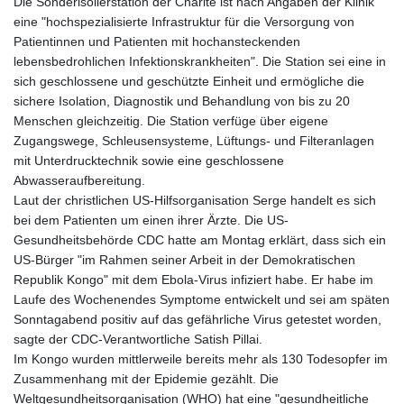
Die Sonderisolierstation der Charité ist nach Angaben der Klinik
eine "hochspezialisierte Infrastruktur für die Versorgung von
Patientinnen und Patienten mit hochansteckenden
lebensbedrohlichen Infektionskrankheiten". Die Station sei eine in
sich geschlossene und geschützte Einheit und ermögliche die
sichere Isolation, Diagnostik und Behandlung von bis zu 20
Menschen gleichzeitig. Die Station verfüge über eigene
Zugangswege, Schleusensysteme, Lüftungs- und Filteranlagen
mit Unterdrucktechnik sowie eine geschlossene
Abwasseraufbereitung.
Laut der christlichen US-Hilfsorganisation Serge handelt es sich
bei dem Patienten um einen ihrer Ärzte. Die US-
Gesundheitsbehörde CDC hatte am Montag erklärt, dass sich ein
US-Bürger "im Rahmen seiner Arbeit in der Demokratischen
Republik Kongo" mit dem Ebola-Virus infiziert habe. Er habe im
Laufe des Wochenendes Symptome entwickelt und sei am späten
Sonntagabend positiv auf das gefährliche Virus getestet worden,
sagte der CDC-Verantwortliche Satish Pillai.
Im Kongo wurden mittlerweile bereits mehr als 130 Todesopfer im
Zusammenhang mit der Epidemie gezählt. Die
Weltgesundheitsorganisation (WHO) hat eine "gesundheitliche