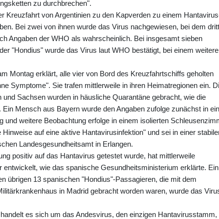
ngsketten zu durchbrechen".
r Kreuzfahrt von Argentinien zu den Kapverden zu einem Hantavirus
en. Bei zwei von ihnen wurde das Virus nachgewiesen, bei dem drit
 nach Angaben der WHO als wahrscheinlich. Bei insgesamt sieben
der "Hondius" wurde das Virus laut WHO bestätigt, bei einem weiter
 Montag erklärt, alle vier von Bord des Kreuzfahrtschiffs geholten
ne Symptome". Sie trafen mittlerweile in ihren Heimatregionen ein. D
n und Sachsen wurden in häusliche Quarantäne gebracht, wie die
n. Ein Mensch aus Bayern wurde den Angaben zufolge zunächst in ei
ng und weitere Beobachtung erfolge in einem isolierten Schleusenzim
 Hinweise auf eine aktive Hantavirusinfektion" und sei in einer stabile
ischen Landesgesundheitsamt in Erlangen.
ng positiv auf das Hantavirus getestet wurde, hat mittlerweile
entwickelt, wie das spanische Gesundheitsministerium erklärte. Ein
i den übrigen 13 spanischen "Hondius"-Passagieren, die mit dem
in Militärkrankenhaus in Madrid gebracht worden waren, wurde das Viru
 handelt es sich um das Andesvirus, den einzigen Hantavirusstamm,