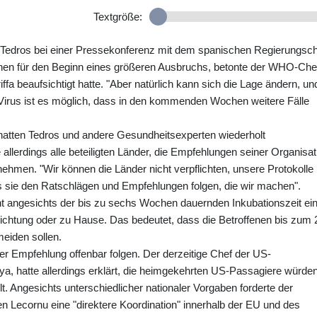
Textgröße:
gte Tedros bei einer Pressekonferenz mit dem spanischen Regierungsc
en für den Beginn eines größeren Ausbruchs, betonte der WHO-Che
ffa beaufsichtigt hatte. "Aber natürlich kann sich die Lage ändern, un
 Virus ist es möglich, dass in den kommenden Wochen weitere Fälle
hatten Tedros und andere Gesundheitsexperten wiederholt
erdings alle beteiligten Länder, die Empfehlungen seiner Organisat
hmen. "Wir können die Länder nicht verpflichten, unsere Protokolle
ss sie den Ratschlägen und Empfehlungen folgen, die wir machen".
t angesichts der bis zu sechs Wochen dauernden Inkubationszeit ei
nrichtung oder zu Hause. Das bedeutet, dass die Betroffenen bis zum 
eiden sollen.
er Empfehlung offenbar folgen. Der derzeitige Chef der US-
, hatte allerdings erklärt, die heimgekehrten US-Passagiere würde
t. Angesichts unterschiedlicher nationaler Vorgaben forderte der
n Lecornu eine "direktere Koordination" innerhalb der EU und des