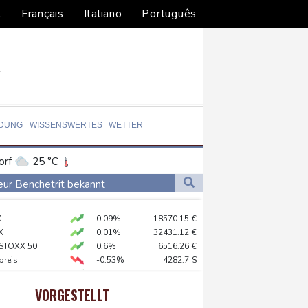
l
Français
Italiano
Português
LDUNG
WISSENSWERTES
WETTER
orf
25 °C
Dortmund
24 °C
eur Benchetrit bekannt
3 °C
Flensburg
19 °C
X
0.09%
18570.15
€
35 °C
X
0.01%
32431.12
€
fshore-Windparkprojekte in den USA auf
 STOXX 50
0.6%
6516.26
€
preis
-0.53%
4282.7
$
 reklamieren Attacke
AX
1.2%
3994.72
€
0.05%
26140.13
€
VORGESTELLT
USD
-0.29%
1.1522
$