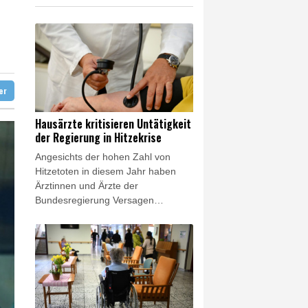
hrverbot für Lkw
t stellen lassen
ter
Hausärzte kritisieren Untätigkeit
der Regierung in Hitzekrise
Angesichts der hohen Zahl von
Hitzetoten in diesem Jahr haben
Ärztinnen und Ärzte der
Bundesregierung Versagen
vorgeworfen. "Bis heute ist de facto
nichts passiert", sagte die
Vorsitzende des Hausärztinnen- und
Hausärzteverbands, Nicola
Buhlinger-Göpfarth, der
"Rheinischen Post"
(Freitagsausgabe). Sie äußerte sich