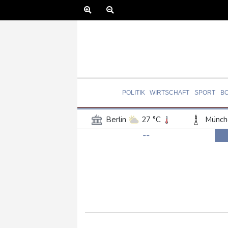
POLITIK
WIRTSCHAFT
SPORT
B
Berlin
27 °C
Münch
--
Frankfurt am Main
28 °C
Hannover
25 °C
Kö
Rostock
23 °C
Stut
Salzburg
22 °C
Ba