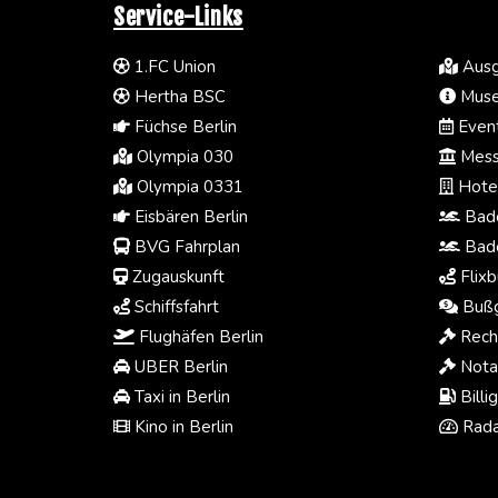
Service-Links
1.FC Union
Ausg
Hertha BSC
Muse
Füchse Berlin
Event
Olympia 030
Mess
Olympia 0331
Hotel
Eisbären Berlin
Bade
BVG Fahrplan
Bade
Zugauskunft
Flixb
Schiffsfahrt
Bußg
Flughäfen Berlin
Rech
UBER Berlin
Notar
Taxi in Berlin
Billi
Kino in Berlin
Rada