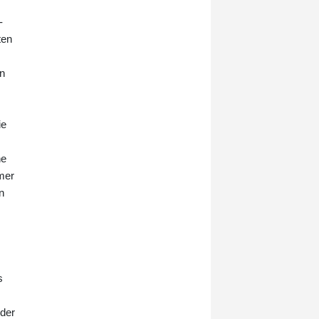
der Funke-Mediengruppe am
-
Donnerstag berichten.
ten
en
ie
ne
mer
n
s
 der