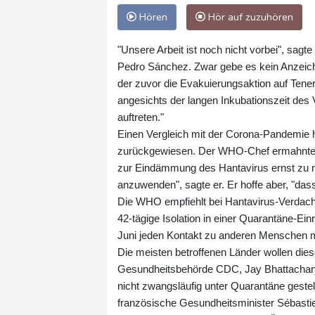
Hören
Hör auf zuzuhören
"Unsere Arbeit ist noch nicht vorbei", sa
Pedro Sánchez. Zwar gebe es kein Anzeich
der zuvor die Evakuierungsaktion auf Teneri
angesichts der langen Inkubationszeit des
auftreten."
Einen Vergleich mit der Corona-Pandemie 
zurückgewiesen. Der WHO-Chef ermahnte all
zur Eindämmung des Hantavirus ernst zu ne
anzuwenden", sagte er. Er hoffe aber, "da
Die WHO empfiehlt bei Hantavirus-Verdach
42-tägige Isolation in einer Quarantäne-Ei
Juni jeden Kontakt zu anderen Menschen m
Die meisten betroffenen Länder wollen dies
Gesundheitsbehörde CDC, Jay Bhattacharya
nicht zwangsläufig unter Quarantäne gestell
französische Gesundheitsminister Sébastie