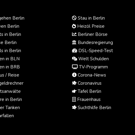
ehen Berlin
Stau in Berlin
en Berlin
Heizöl Preise
s in Berlin
Berliner Börse
e Berlin
Bundesregierung
s in Berlin
DSL-Speed-Test
n in BLN
Welt Schulden
n in BRB
TV-Programm
us / Reise
Corona-News
eldrechner
Coronavirus
tsanwälte
Tafel Berlin
e in Berlin
Frauenhaus
ger Tanken
Suchthilfe Berlin
rfallen