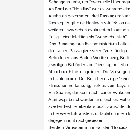
Schengenraums, um "eventuelle Übertragu
An Bord der "Hondius" war es während eine
Ausbruch gekommen, drei Passagiere starb
Todesopfer gilt eine Hantavirus-Infektion
weiteren inzwischen evakuierten Insassen 
Fall gilt eine Infektion als "wahrscheinlich".
Das Bundesgesundheitsministerium hatte am
deutschen Passagiere seien "vollständig oh
Betroffenen aus Baden-Württemberg, Berli
jeweiligen Behörden am Dienstag mitteilte
Münchner Klinik eingeliefert. Die Versorgu
mit Unterdruck. Der Betroffene zeige "keine
klinischen Verfassung, hieß es vom bayer
Ein Spanier, der kurz nach seiner Evakuieru
Atemwegsbeschwerden und leichtes Fieber 
zweiter Test fiel ebenfalls positiv aus. Be
mittlerweile Erkrankten zur Isolation in e
dagegen nicht nachgewiesen.
Bei dem Virusstamm im Fall der "Hondius"