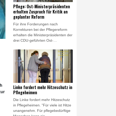
anlässlich der Bekanntgabe neuer
Pflege: Ost-Ministerpräsidenten
Daten des Robert-Koch-Instituts
erhalten Zuspruch für Kritik an
(RKI), wonach in diesem Jahr in
geplanter Reform
Deutschland bereits fast 12.000
Für ihre Forderungen nach
Hitzetote zu verzeichnen sind.
Korrekturen bei der Pflegereform
erhalten die Ministerpräsidenten der
drei CDU-geführten Ost-
Landesregierungen Zuspruch aus
Koalition und Opposition im Bund.
Politikerinnen und Politiker von
CSU, Grünen und Linken warnten
am Montag insbesondere vor
Einschnitten bei pflegenden
Angehörigen. Grünen-Fraktionsvize
Andreas Audretsch warf der
ch
Linke fordert mehr Hitzeschutz in
Bundesregierung vor, pflegende
Pflegeheimen
zur
Angehörige "in Altersarmut
Die Linke fordert mehr Hitzeschutz
schicken" zu wollen.
in Pflegeheimen. "Für viele ist Hitze
unangenehm. Für pflegebedürftige