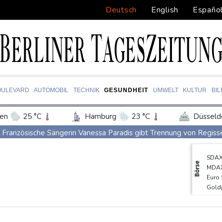
Deutsch
English
Españo
OULEVARD
AUTOMOBIL
TECHNIK
GESUNDHEIT
UMWELT
KULTUR
BI
en
25 °C
Hamburg
23 °C
Düsseld
Potsdam
27 °C
Leipzig
30 °C
Französische Sängerin Vanessa Paradis gibt Trennung von Regiss
ln
26 °C
Kiel
22 °C
Bremen
2
Tour de France Femmes: Lippert sprintet am Etappensieg vorbei
SDA
tgart
29 °C
Dresden
31 °C
Wien
Schwimm-EM: Hentschel/Müller gewinnen Synchron-Bronze
Börse
MDA
den-Baden
23 °C
Höhere Trassenpreise: Länder drohen mit Klage
RWE gibt Of
Euro
Gold
Mindestens 38 Soldaten bei Angriffen im Jemen getötet - Huthis
TecD
UEFA hält an FIFA-Boykott fest
DAX
EUR/