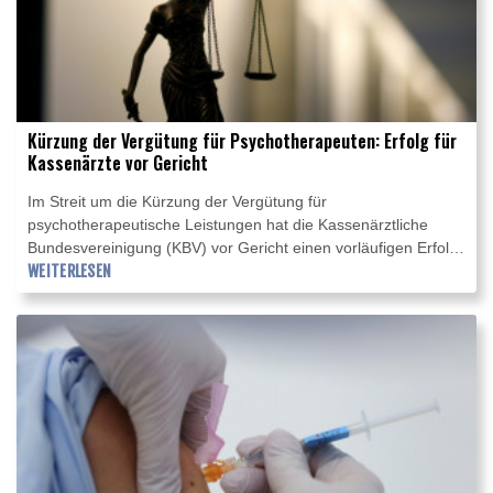
Kürzung der Vergütung für Psychotherapeuten: Erfolg für
Kassenärzte vor Gericht
Im Streit um die Kürzung der Vergütung für
psychotherapeutische Leistungen hat die Kassenärztliche
Bundesvereinigung (KBV) vor Gericht einen vorläufigen Erfolg
erzielt. Per Eilbeschluss setzte das Landessozialgericht (LSG)
WEITERLESEN
Berlin-Brandenburg am Donnerstag die sofortige Vollziehung
eines umstrittenen Beschlusses des sogenannten Erweiterten
Bewertungsausschusses vom März aus. (L 7 KA 11/26 KL ER)