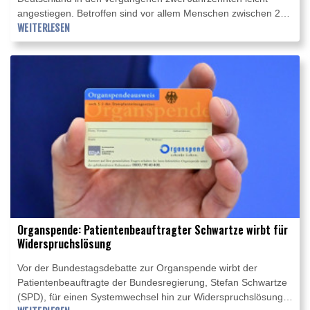
angestiegen. Betroffen sind vor allem Menschen zwischen 20
und 39 Jahren, wie das Deutsche Krebsforschungszentrum
WEITERLESEN
(DKFZ) in Heidelberg am Dienstag mitteilte. Von jährlich rund
56.000 neuen Darmkrebsfällen entfallen demnach etwa fünf
Prozent auf Menschen unter 50 Jahren.
Organspende: Patientenbeauftragter Schwartze wirbt für
Widerspruchslösung
Vor der Bundestagsdebatte zur Organspende wirbt der
Patientenbeauftragte der Bundesregierung, Stefan Schwartze
(SPD), für einen Systemwechsel hin zur Widerspruchslösung.