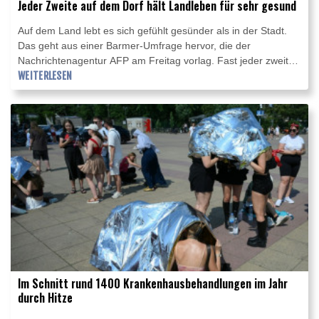
Jeder Zweite auf dem Dorf hält Landleben für sehr gesund
Auf dem Land lebt es sich gefühlt gesünder als in der Stadt.
Das geht aus einer Barmer-Umfrage hervor, die der
Nachrichtenagentur AFP am Freitag vorlag. Fast jeder zweite
befragte Bewohner aus ländlichen Regionen (47 Prozent) hält
WEITERLESEN
das Landleben für sehr gesund, wogegen nicht einmal ein
Drittel (27 Prozent) der Städter das Wohnumfeld als sehr
gesund einschätzt.
Im Schnitt rund 1400 Krankenhausbehandlungen im Jahr
durch Hitze