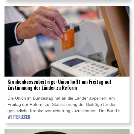
liege womöglich im Sterben. Ein Sprecher erklärte am
Dienstag auf Anfrage, McConnell sei "dankbar für die große
Welle der Unterstützung, die ihm während seiner weiteren
Genesung im Krankenhaus zuteil wird".
Krankenkassenbeiträge: Union hofft am Freitag auf
Zustimmung der Länder zu Reform
Die Union im Bundestag hat an die Länder appelliert, am
Freitag der Reform zur Stabilisierung der Beiträge für die
gesetzliche Krankenversicherung zuzustimmen. Der Bund sei
den Ländern bei der Krankenhausfinanzierung bereits
WEITERLESEN
entgegengekommen, sagte Unions-Parlamentsgeschäftsführer
Steffen Bilger am Dienstag in Berlin. Es bräuchten nun alle