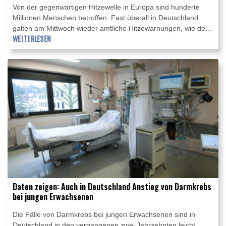
Von der gegenwärtigen Hitzewelle in Europa sind hunderte
Millionen Menschen betroffen. Fast überall in Deutschland
galten am Mittwoch wieder amtliche Hitzewarnungen, wie der
Deutsche Wetterdienst (DWD) in Offenbach mitteilte. Auch in
WEITERLESEN
Frankreich galt weiterhin fast im ganzen Land Hitze-Alarm, von
hitzebedingten Stromausfällen in der Bretagne waren
zehntausende Haushalte betroffen. Die
Weltgesundheitsorganisation (WHO) mahnte die Europäer
eindringlich zu mehr Investitionen in den Hitzeschutz.
Daten zeigen: Auch in Deutschland Anstieg von Darmkrebs
bei jungen Erwachsenen
Die Fälle von Darmkrebs bei jungen Erwachsenen sind in
Deutschland in den vergangenen zwei Jahrzehnten leicht