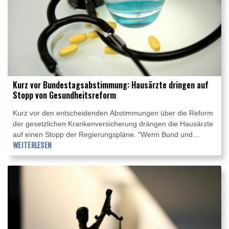
Kurz vor Bundestagsabstimmung: Hausärzte dringen auf
Stopp von Gesundheitsreform
Kurz vor den entscheidenden Abstimmungen über die Reform
der gesetzlichen Krankenversicherung drängen die Hausärzte
auf einen Stopp der Regierungspläne. "Wenn Bund und
Länder auch weiterhin eine gute hausärztliche Versorgung für
WEITERLESEN
ihre Bürgerinnen und Bürger wollen, dann muss dieses Gesetz
aufgehalten werden", sagte die Vorsitzende des
Hausärztinnen- und Hausärzteverbandes, Nicola Buhlinger-
Göpfarth, der "Rheinischen Post". Bundestag und Bundesrat
stimmen am Freitag über das Reformgesetz ab.