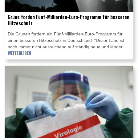
Grüne forden Fünf-Milliarden-Euro-Programm für besseren
Hitzeschutz
Die Grünen fordern ein Fünf-Milliarden-Euro-Programm für
einen besseren Hitzeschutz in Deutschland. "Unser Land ist
noch immer nicht ausreichend auf ständig neue und länger
andauernde Hitzerekorde vorbereitet", sagte Grünen-
WEITERLESEN
Fraktionsvize Julia Verlinden am Donnerstag der
Nachrichtenagentur AFP. Fünf Milliarden Euro aus dem
Sondervermögen könnten "viele grüne Oasen deutschlandweit
entstehen lassen und wirksame Abkühlung für Menschen und
Tiere ermöglichen". Dies entspreche 60 Euro pro Bürgerin und
Bürger.