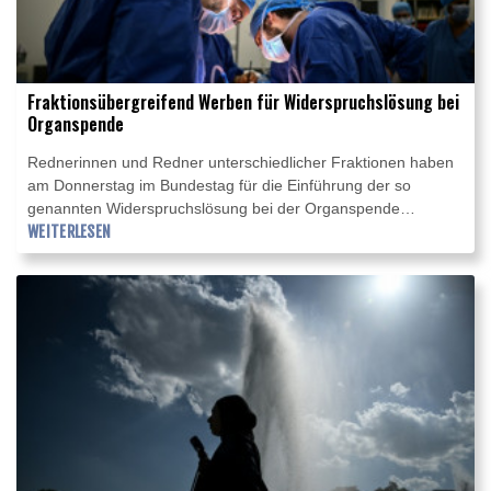
Fraktionsübergreifend Werben für Widerspruchslösung bei
Organspende
Rednerinnen und Redner unterschiedlicher Fraktionen haben
am Donnerstag im Bundestag für die Einführung der so
genannten Widerspruchslösung bei der Organspende
geworben. Viele Menschen sterben, "weil das rettende Organ
WEITERLESEN
fehlt", sagte die CDU-Abgeordnete Gitta Connemann in der
Orientierungsdebatte im Parlament. Sie betonte, auch bei der
Widerspruchslösung bleibe "das Recht auf Selbstbestimmung
unangetastet".