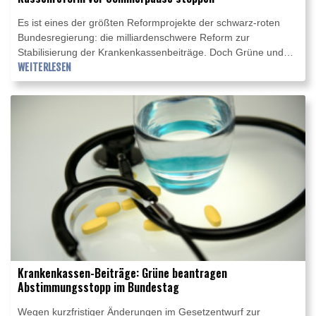
Es ist eines der größten Reformprojekte der schwarz-roten
Bundesregierung: die milliardenschwere Reform zur
Stabilisierung der Krankenkassenbeiträge. Doch Grüne und
Linke wollen die für Freitag geplante Schlussabstimmung im
WEITERLESEN
Bundestag vor der Sommerpause verhindern und haben
dagegen am Mittwoch Eilanträge beim
Bundesverfassungsgericht eingereicht. Sie werfen der
Koalition vor, auf den letzten Metern zahlreiche Änderungen
eingebracht zu haben, deren Auswirkungen sich in so kurzer
Zeit nicht ernsthaft prüfen ließen.
Krankenkassen-Beiträge: Grüne beantragen
Abstimmungsstopp im Bundestag
Wegen kurzfristiger Änderungen im Gesetzentwurf zur