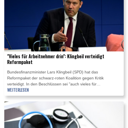
Irene Mihalic kritisierte das Vorgehen scharf.
"Vieles für Arbeitnehmer drin": Klingbeil verteidigt
Reformpaket
Bundesfinanzminister Lars Klingbeil (SPD) hat das
Reformpaket der schwarz-roten Koalition gegen Kritik
verteidigt. In den Beschlüssen sei "auch vieles für
Arbeitnehmer drin", sagte Klingbeil am Sonntag im ARD-
WEITERLESEN
"Sommerinterview". So würden Familien steuerlich entlastet
und Sonn- und Feiertagszuschläge stärker steuerlich
begünstigt. Zudem wolle die Koalition den Kurs gegenüber
China "robuster gestalten". Dies sei "mittel- und langfristig
ganz wichtig" für die "Industriearbeitsplätze in diesem Land".