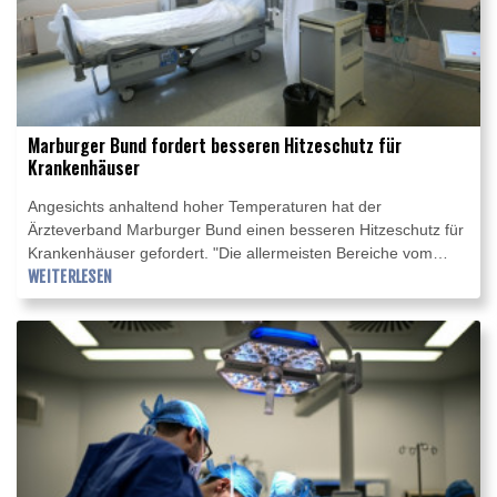
Marburger Bund fordert besseren Hitzeschutz für
Krankenhäuser
Angesichts anhaltend hoher Temperaturen hat der
Ärzteverband Marburger Bund einen besseren Hitzeschutz für
Krankenhäuser gefordert. "Die allermeisten Bereiche vom
Krankenhaus sind nicht klimatisiert", sagte die erste
WEITERLESEN
Vorsitzende Susanne Johna am Freitag im ZDF-
"Morgenmagazin". Klare Vorgaben gebe es nur für den
Operationsbereich und für die Radiologie. Nur ein Drittel der
Häuser habe klimatisierte Patientenzimmer.