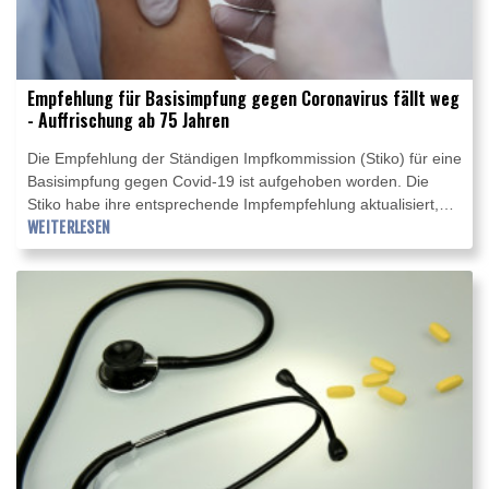
Empfehlung für Basisimpfung gegen Coronavirus fällt weg
- Auffrischung ab 75 Jahren
Die Empfehlung der Ständigen Impfkommission (Stiko) für eine
Basisimpfung gegen Covid-19 ist aufgehoben worden. Die
Stiko habe ihre entsprechende Impfempfehlung aktualisiert,
teilte das Robert-Koch-Institut (RKI) am Donnerstag in Berlin
WEITERLESEN
mit. Zur Begründung hieß es, dass mehr als 95 Prozent der
Erwachsenen inzwischen nach durchgemachten Corona-
Infektionen oder -Impfungen über eine breite Immunität
verfügten, die gesunde Erwachsene in der Regel gut vor
schweren Covid-19-Erkrankungen schütze.