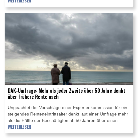
"Ich bin sehr froh, dass im Bundestag nun endlich wieder über
WEITERLESEN
eine Neuregelung der Organspende debattiert wird", sagte er
den Zeitungen der Funke-Mediengruppe
(Dienstagsausgaben). Er sei "persönlich überzeugt, dass wir
dringend einen Systemwechsel brauchen und die
Widerspruchsregelung dafür sehr naheliegend ist".
DAK-Umfrage: Mehr als jeder Zweite über 50 Jahre denkt
über frühere Rente nach
Ungeachtet der Vorschläge einer Expertenkommission für ein
steigendes Renteneintrittsalter denkt laut einer Umfrage mehr
als die Hälfte der Beschäftigten ab 50 Jahren über einen
früheren Ruhestand nach. Das geht aus dem aktuellen DAK-
WEITERLESEN
Gesundheitsreport hervor, den die Kasse am Montag in