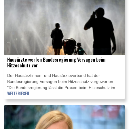
Erfrischungsgetränke seit 2018 um rund 15 Prozent gesenkt.
Hausärzte werfen Bundesregierung Versagen beim
Hitzeschutz vor
Der Hausärztinnen- und Hausärzteverband hat der
Bundesregierung Versagen beim Hitzeschutz vorgeworfen.
"Die Bundesregierung lässt die Praxen beim Hitzeschutz im
Stich", sagte die Verbandsvorsitzende Nicola Buhlinger-
WEITERLESEN
Göpfarth den Zeitungen der Funke Mediengruppe vom
Samstag. "Den jahrelangen Ankündigungen, man werde das
Thema Hitzeschutz endlich priorisieren, sind keine Taten
gefolgt."