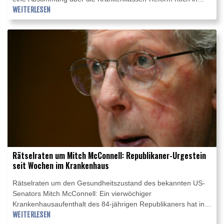
dieser Woche zu stoppen. Banaszak kritisierte in den
WEITERLESEN
Zeitungen der Mediengruppe Bayern (Mittwochsausgaben)
kurzfristige Änderungen an dem Gesetzentwurf, den er als
"Murks" und "Kürzungskahlschlag" bezeichnete. "Es gibt
bereits Abgeordnete, die juristische Schritte vorbereiten",
sagte der Grünen-Ko-Vorsitzende.
Rätselraten um Mitch McConnell: Republikaner-Urgestein
seit Wochen im Krankenhaus
Rätselraten um den Gesundheitszustand des bekannten US-
Senators Mitch McConnell: Ein vierwöchiger
Krankenhausaufenthalt des 84-jährigen Republikaners hat in
Washington Spekulationen genährt, das Kongress-Urgestein
WEITERLESEN