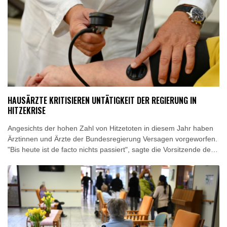
Hitze und Niedrigwasser: Städte- und Gemeindebund fordert
Dresden
16 °C
Wien
23 °C
"nationalen Kraftakt"
Salzburg
19 °C
Infantinos Investorenplan: FIFA-Experte fordert Aufarbeitung
Baden-Baden
13 °C
Biathlon-Olympiasieger Jacquelin wird Teilzeit-Radprofi
Kircher: VAR nicht "zu kleinteilig" einsetzen
Kreise: Türkei will mit Pakistan und Saudi-Arabien
Verteidigungspakt schließen
HAUSÄRZTE KRITISIEREN UNTÄTIGKEIT DER REGIERUNG IN
Sprengstoff-Drohne am Leipziger Flughafen:
HITZEKRISE
Bundesanwaltschaft übernimmt Ermittlungen
Angesichts der hohen Zahl von Hitzetoten in diesem Jahr haben
Ärztinnen und Ärzte der Bundesregierung Versagen vorgeworfen.
"Bis heute ist de facto nichts passiert", sagte die Vorsitzende des
Hausärztinnen- und Hausärzteverbands, Nicola Buhlinger-
Göpfarth, der "Rheinischen Post" (Freitagsausgabe). Sie äußerte
sich anlässlich der Bekanntgabe neuer Daten des Robert-Koch-
Instituts (RKI), wonach in diesem Jahr in Deutschland bereits fast
12.000 Hitzetote zu verzeichnen sind.