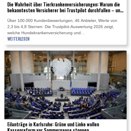
Die Wahrheit über Tierkrankenversicherungen: Warum die
bekanntesten Versicherer bei Trustpilot durchfallen – und
wer 2026 wirklich vorn liegt
Über 100.000 Kundenbewertungen, 46 Anbieter, Werte von
2,3 bis 4,8 Sternen: Die Trustpilot-Auswertung 2026 zeigt,
welche Hundekrankenversicherung und
Katzenkrankenversicherung Tierhalter überzeugen – und
WEITERLESEN
welche durchfallen.
Eilanträge in Karlsruhe: Grüne und Linke wollen
Kassenreform vor Sommerpause stoppen