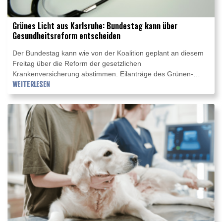
Grünes Licht aus Karlsruhe: Bundestag kann über
Gesundheitsreform entscheiden
Der Bundestag kann wie von der Koalition geplant an diesem
Freitag über die Reform der gesetzlichen
Krankenversicherung abstimmen. Eilanträge des Grünen-
Gesundheitspolitikers Janosch Dahmen und des Linken-
WEITERLESEN
Politikers Ates Gürpinar dagegen scheiterten am Donnerstag
vor dem Bundesverfassungsgericht. Allerdings gab es weiter
Kritik an dem Vorhaben, unklar ist auch, ob der Bundesrat
ebenfalls am Freitag die Neuregelung billigt oder den
Vermittlungsausschuss anruft.