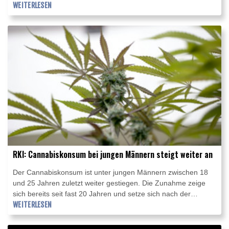
Moment könne er "in gewisser Weise damit leben", sagte
WEITERLESEN
Glover dem Sender NBC. "Ich bin sicher, dass mit dem
Fortschreiten der Krankheit sich die Dinge aber ändern
werden."
RKI: Cannabiskonsum bei jungen Männern steigt weiter an
Der Cannabiskonsum ist unter jungen Männern zwischen 18
und 25 Jahren zuletzt weiter gestiegen. Die Zunahme zeige
sich bereits seit fast 20 Jahren und setze sich nach der
Teillegalisierung der Droge fort, teilte das Robert-Koch-Institut
WEITERLESEN
(RKI) in einem am Mittwoch veröffentlichten Bericht mit. Darin
wurden die Auswirkungen der Teillegalisierung untersucht.