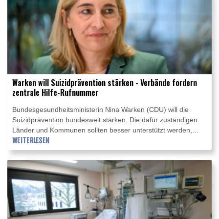
Warken will Suizidprävention stärken - Verbände fordern
zentrale Hilfe-Rufnummer
Bundesgesundheitsministerin Nina Warken (CDU) will die
Suizidprävention bundesweit stärken. Die dafür zuständigen
Länder und Kommunen sollten besser unterstützt werden,
heißt es in einem Gesetzentwurf, dessen Inhalte AFP am
WEITERLESEN
Freitag in Berlin in Auszügen vorlagen. Darin ist unter
anderem die Schaffung einer "Bundesfachstelle für
Suizidprävention" geplant. Mehrere Verbände drängten auf
eine bundesweit einheitliche Krisendienst-Rufnummer.