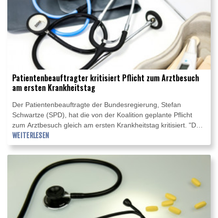
Patientenbeauftragter kritisiert Pflicht zum Arztbesuch
am ersten Krankheitstag
Der Patientenbeauftragte der Bundesregierung, Stefan
Schwartze (SPD), hat die von der Koalition geplante Pflicht
zum Arztbesuch gleich am ersten Krankheitstag kritisiert. "Das
Aufsuchen einer Arztpraxis ist bei vielen Krankheitsbildern eine
WEITERLESEN
unnötige Belastung für alle und erhöht die
Ansteckungsgefahr", sagte er den Zeitungen der Funke-
Mediengruppe (Samstagsausgaben). Zudem zeigte er sich
auch skeptisch bei der geplanten Abschaffung der
telefonischen Krankschreibung.