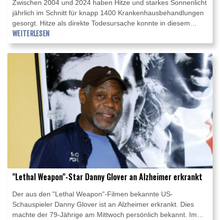
Zwischen 2004 und 2024 haben Hitze und starkes Sonnenlicht
jährlich im Schnitt für knapp 1400 Krankenhausbehandlungen
gesorgt. Hitze als direkte Todesursache konnte in diesem
Zeitraum im Schnitt in 21 Fällen pro Jahr festgestellt werden,
WEITERLESEN
wie das Statistische Bundesamt am Donnerstag in Wiesbaden
mitteilte. Demnach steigt die Sterblichkeit bei Hitze insgesamt.
"Lethal Weapon"-Star Danny Glover an Alzheimer erkrankt
Der aus den "Lethal Weapon"-Filmen bekannte US-
Schauspieler Danny Glover ist an Alzheimer erkrankt. Dies
machte der 79-Jährige am Mittwoch persönlich bekannt. Im