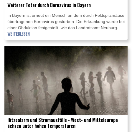
Weiterer Toter durch Bornavirus in Bayern
In Bayern ist erneut ein Mensch an dem durch Feldspitzmäuse
übertragenen Bornavirus gestorben. Die Erkrankung wurde bei
einer Obduktion festgestellt, wie das Landratsamt Neuburg-
Schrobenhausen in Neuburg an der Donau am Mittwoch
WEITERLESEN
mitteilte. Weitere Infos zu dem oder der Toten teilte der
Landkreis nicht mit. Für die Bevölkerung bestehe keine
erhöhte Gefahr. Es handele sich um einen äußerst seltenen
Einzelfall.
Hitzealarm und Stromausfälle - West- und Mitteleuropa
ächzen unter hohen Temperaturen