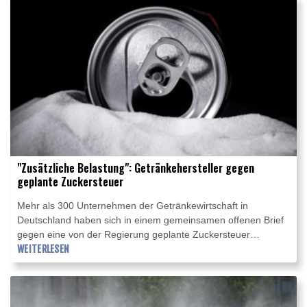
"Zusätzliche Belastung": Getränkehersteller gegen
geplante Zuckersteuer
Mehr als 300 Unternehmen der Getränkewirtschaft in
Deutschland haben sich in einem gemeinsamen offenen Brief
gegen eine von der Regierung geplante Zuckersteuer
ausgesprochen. Sie warnen darin vor der "zusätzlichen
WEITERLESEN
Belastung" für Unternehmen und für Verbraucher und
argumentieren, für die Wirksamkeit einer solchen Steuer
"fehlen die Belege". Außerdem habe die Branche auf
Eigeninitiative den Zuckergehalt marktrelevanter