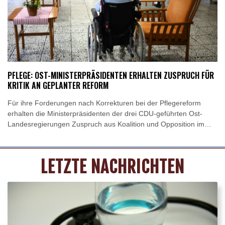
PFLEGE: OST-MINISTERPRÄSIDENTEN ERHALTEN ZUSPRUCH FÜR
KRITIK AN GEPLANTER REFORM
Für ihre Forderungen nach Korrekturen bei der Pflegereform
erhalten die Ministerpräsidenten der drei CDU-geführten Ost-
Landesregierungen Zuspruch aus Koalition und Opposition im
Bund. Politikerinnen und Politiker von CSU, Grünen und Linken
warnten am Montag insbesondere vor Einschnitten bei
pflegenden Angehörigen. Grünen-Fraktionsvize Andreas
LETZTE NACHRICHTEN
Audretsch warf der Bundesregierung vor, pflegende Angehörige
"in Altersarmut schicken" zu wollen.