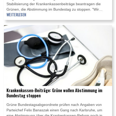
Stabilisierung der Krankenkassenbeiträge beantragen die
Grünen, die Abstimmung im Bundestag zu stoppen. "Wir
haben in der Nacht vom 5. auf den 6. Juli 278 Seiten
WEITERLESEN
Änderungsanträge bekommen, die man in der Kürze der Zeit
niemals seriös durcharbeiten kann", sagte Grünen-
Parlamentsgeschäftsführerin Irene Mihalic am Mittwoch in
Berlin. Ihre Fraktion werde daher am Nachmittag in der
Geschäftsordnungsdebatte "die Absetzung des GKV-Gesetzes
von der Tagesordnung" beantragen.
Krankenkassen-Beiträge: Grüne wollen Abstimmung im
Bundestag stoppen
Grüne Bundestagsabgeordnete prüfen nach Angaben von
Parteichef Felix Banaszak einen Gang nach Karlsruhe, um
eine Abstimmung über die Krankenkassen-Reform noch in