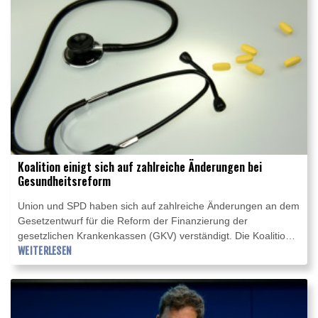
Beteiligten schnell Klarheit, weil die Umsetzung der Reform im
Gesundheitswesen bis Anfang 2027 noch Zeit in Anspruch
nehmen werde.
Koalition einigt sich auf zahlreiche Änderungen bei
Gesundheitsreform
Union und SPD haben sich auf zahlreiche Änderungen an dem
Gesetzentwurf für die Reform der Finanzierung der
gesetzlichen Krankenkassen (GKV) verständigt. Die Koalition
legte im Bundestag einen Katalog von mehr als 60
WEITERLESEN
Änderungsanträgen vor. Wie in Berlin bekannt wurde, sehen
diese unter anderem eine geringere Absenkung des
Bundeszuschusses und Änderungen beim Herstellerabschlag
für Pharmakonzerne vor. Grünen-Parlamentsgeschäftsführerin