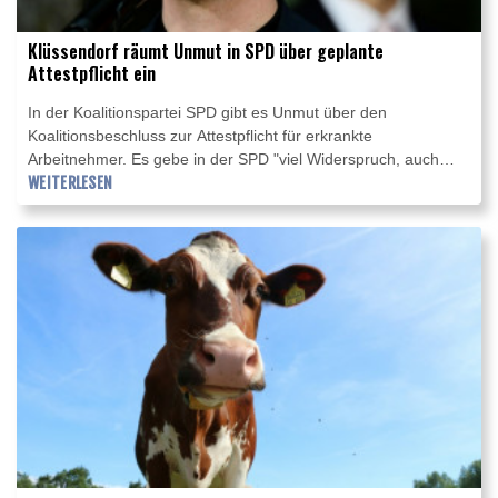
Klüssendorf räumt Unmut in SPD über geplante
Attestpflicht ein
In der Koalitionspartei SPD gibt es Unmut über den
Koalitionsbeschluss zur Attestpflicht für erkrankte
Arbeitnehmer. Es gebe in der SPD "viel Widerspruch, auch
verständlichen Widerspruch", sagte Generalsekretär Tim
WEITERLESEN
Klüssendorf am Freitag im ZDF. Mit der Zustimmung zur
Krankschreibung ab dem ersten Krankheitstag habe die SPD
aber in der Koalition mit der Union "das kleinere Übel" gewählt
- denn die Union habe zunächst einen Karenztag gefordert,
also einen Krankheitstag ohne Lohnfortzahlung.