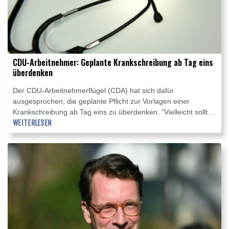
CDU-Arbeitnehmer: Geplante Krankschreibung ab Tag eins
überdenken
Der CDU-Arbeitnehmerflügel (CDA) hat sich dafür
ausgesprochen, die geplante Pflicht zur Vorlagen einer
Krankschreibung ab Tag eins zu überdenken. "Vielleicht sollte
man, auch im Zuge der Entscheidungen zur
WEITERLESEN
Gesundheitsreform, diesen Punkt noch einmal überdenken",
sagte CDA-Chef Dennis Radtke dem "Spiegel" nach Angaben
vom Freitag. "Der politische Streitwert scheint in keinem
gesunden Verhältnis zu den vermeintlichen Verbesserungen
zu stehen."