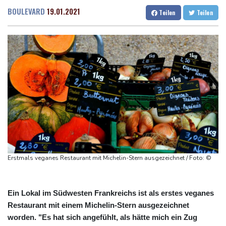
davon im Gazastreifen
Dresden
19 °C
Wien
21 °C
BOULEVARD
19.01.2021
Teilen
Teilen
Trump verzichtet offenbar vorerst auf Angriffe auf Iran: "Halten
Salzburg
20 °C
uns zurück"
Baden-Baden
18 °C
Trauer um Jorge Messi: Fußballstar Lionel Messi nimmt Abschied
von seinem Vater
Nowitzki trauert um ersten NBA-Coach Nelson: "RIP, Legende"
Neuer Waldbrand in Südfrankreich: Mehr als 200
Feuerwehrleute im Einsatz
Umfrage: Mehrheit der Deutschen gegen Abschaffung der
"Rente mit 63"
Klingbeil plant höhere Besteuerung bestimmter Vereine
Erstmals veganes Restaurant mit Michelin-Stern ausgezeichnet / Foto: ©
Ein Lokal im Südwesten Frankreichs ist als erstes veganes
Restaurant mit einem Michelin-Stern ausgezeichnet
worden. "Es hat sich angefühlt, als hätte mich ein Zug