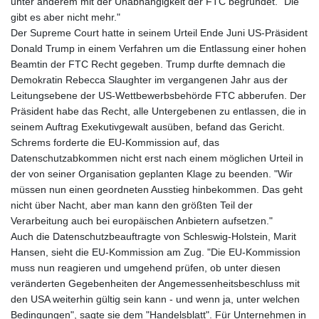
unter anderem mit der Unabhängigkeit der FTC begründet. "Die
gibt es aber nicht mehr."
Der Supreme Court hatte in seinem Urteil Ende Juni US-Präsident
Donald Trump in einem Verfahren um die Entlassung einer hohen
Beamtin der FTC Recht gegeben. Trump durfte demnach die
Demokratin Rebecca Slaughter im vergangenen Jahr aus der
Leitungsebene der US-Wettbewerbsbehörde FTC abberufen. Der
Präsident habe das Recht, alle Untergebenen zu entlassen, die in
seinem Auftrag Exekutivgewalt ausüben, befand das Gericht.
Schrems forderte die EU-Kommission auf, das
Datenschutzabkommen nicht erst nach einem möglichen Urteil in
der von seiner Organisation geplanten Klage zu beenden. "Wir
müssen nun einen geordneten Ausstieg hinbekommen. Das geht
nicht über Nacht, aber man kann den größten Teil der
Verarbeitung auch bei europäischen Anbietern aufsetzen."
Auch die Datenschutzbeauftragte von Schleswig-Holstein, Marit
Hansen, sieht die EU-Kommission am Zug. "Die EU-Kommission
muss nun reagieren und umgehend prüfen, ob unter diesen
veränderten Gegebenheiten der Angemessenheitsbeschluss mit
den USA weiterhin gültig sein kann - und wenn ja, unter welchen
Bedingungen", sagte sie dem "Handelsblatt". Für Unternehmen in