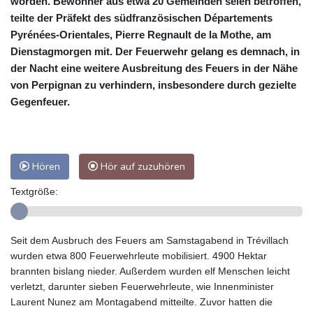
worden. Bewohner aus etwa 20 Gemeinden seien betroffen,
teilte der Präfekt des südfranzösischen Départements
Pyrénées-Orientales, Pierre Regnault de la Mothe, am
Dienstagmorgen mit. Der Feuerwehr gelang es demnach, in
der Nacht eine weitere Ausbreitung des Feuers in der Nähe
von Perpignan zu verhindern, insbesondere durch gezielte
Gegenfeuer.
Hören
Hör auf zuzuhören
Textgröße:
Seit dem Ausbruch des Feuers am Samstagabend in Trévillach
wurden etwa 800 Feuerwehrleute mobilisiert. 4900 Hektar
brannten bislang nieder. Außerdem wurden elf Menschen leicht
verletzt, darunter sieben Feuerwehrleute, wie Innenminister
Laurent Nunez am Montagabend mitteilte. Zuvor hatten die