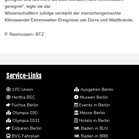
geregnet", legte sie dar.
Wissenschaftlern zufolge verstärkt der menschengemachte
Klimawandel Extremwetter-Ereignisse wie Dürre und Waldbrände.
P. Rasmussen--BTZ
Service-Links
1.FC Union
Ausgehen Berlin
Hertha BSC
Museen Berlin
Füchse Berlin
Events in Berlin
Olympia 030
Messe Berlin
Olympia 0331
Hotels in Berlin
Eisbären Berlin
Baden in BLN
BVG Fahrplan
Baden in BRB