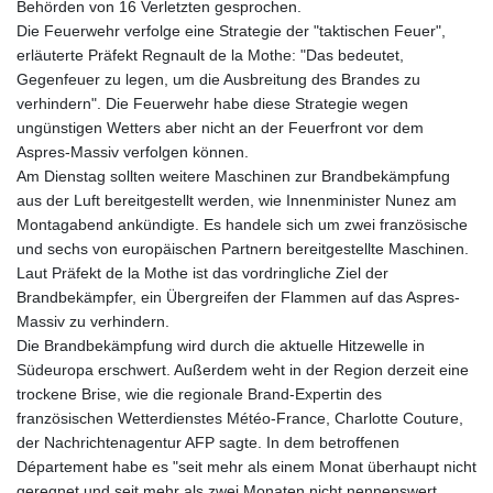
Behörden von 16 Verletzten gesprochen.
Die Feuerwehr verfolge eine Strategie der "taktischen Feuer",
erläuterte Präfekt Regnault de la Mothe: "Das bedeutet,
Gegenfeuer zu legen, um die Ausbreitung des Brandes zu
verhindern". Die Feuerwehr habe diese Strategie wegen
ungünstigen Wetters aber nicht an der Feuerfront vor dem
Aspres-Massiv verfolgen können.
Am Dienstag sollten weitere Maschinen zur Brandbekämpfung
aus der Luft bereitgestellt werden, wie Innenminister Nunez am
Montagabend ankündigte. Es handele sich um zwei französische
und sechs von europäischen Partnern bereitgestellte Maschinen.
Laut Präfekt de la Mothe ist das vordringliche Ziel der
Brandbekämpfer, ein Übergreifen der Flammen auf das Aspres-
Massiv zu verhindern.
Die Brandbekämpfung wird durch die aktuelle Hitzewelle in
Südeuropa erschwert. Außerdem weht in der Region derzeit eine
trockene Brise, wie die regionale Brand-Expertin des
französischen Wetterdienstes Météo-France, Charlotte Couture,
der Nachrichtenagentur AFP sagte. In dem betroffenen
Département habe es "seit mehr als einem Monat überhaupt nicht
geregnet und seit mehr als zwei Monaten nicht nennenswert