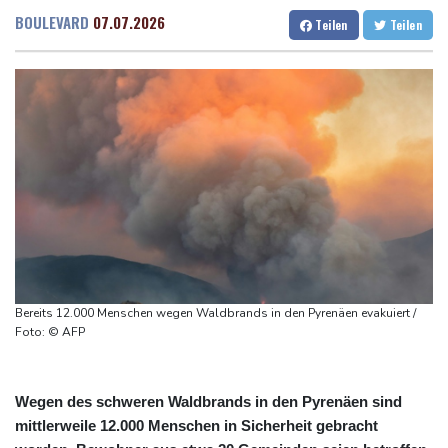
Hitze und Niedrigwasser: Städte- und Gemeindebund fordert
Dresden
16 °C
Wien
23 °C
BOULEVARD
07.07.2026
Teilen
Teilen
"nationalen Kraftakt"
Salzburg
19 °C
Infantinos Investorenplan: FIFA-Experte fordert Aufarbeitung
Baden-Baden
13 °C
Biathlon-Olympiasieger Jacquelin wird Teilzeit-Radprofi
Kircher: VAR nicht "zu kleinteilig" einsetzen
Kreise: Türkei will mit Pakistan und Saudi-Arabien
Verteidigungspakt schließen
Sprengstoff-Drohne am Leipziger Flughafen:
Bundesanwaltschaft übernimmt Ermittlungen
Bereits 12.000 Menschen wegen Waldbrands in den Pyrenäen evakuiert /
Foto: © AFP
Wegen des schweren Waldbrands in den Pyrenäen sind
mittlerweile 12.000 Menschen in Sicherheit gebracht