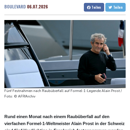
Doppelpack Freigang: Frankfurt schlägt auch Malmö
Dresden
15 °C
Wien
19 °C
BOULEVARD
06.07.2026
Teilen
Teilen
Explosion mutmaßlich ukrainischer Drohne in Bulgarien löst
Salzburg
19 °C
diplomatische Verstimmung aus
Baden-Baden
17 °C
Selenskyj warnt vor Folgen russischer Angriffe - Vucic für
Integrität der Ukraine
Sieg auf der längsten Etappe: Vollering übernimmt
Gesamtführung
Drohne explodiert an der Grenze zwischen Rumänien und
Bulgarien nahe Gaspipeline
Lionel Messi trauert um seinen Vater
Fünf Festnahmen nach Raubüberfall auf Formel-1-Legende Alain Prost /
Foto: © AFP/Archiv
Rund einen Monat nach einem Raubüberfall auf den
vierfachen Formel-1-Weltmeister Alain Prost in der Schweiz