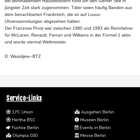
bei wohlhabenden Hausbesitzern rund um den Genfer See in
jüngster Zeit stark zugenommen. Täter seien häufig Banden aus
dem benachbarten Frankreich, die es auf Luxus-
Uhrensammlungen abgesehen hätten.
Der Franzose Prost war zwischen 1980 und 1993 als Rennfahrer
für McLaren, Renault, Ferrari und Williams in der Formel 1 aktiv
und wurde viermal Weltmeister.
D. Wassiljew--BTZ
Service-Links
1.FC Union
Ausgehen Berlin
Hertha BSC
Museen Berlin
Füchse Berlin
Events in Berlin
Olympia 030
Messe Berlin