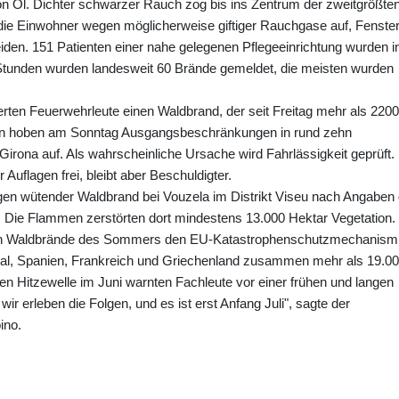
von Öl. Dichter schwarzer Rauch zog bis ins Zentrum der zweitgrößte
die Einwohner wegen möglicherweise giftiger Rauchgase auf, Fenste
en. 151 Patienten einer nahe gelegenen Pflegeeinrichtung wurden i
Stunden wurden landesweit 60 Brände gemeldet, die meisten wurden
rten Feuerwehrleute einen Waldbrand, der seit Freitag mehr als 2200
den hoben am Sonntag Ausgangsbeschränkungen in rund zehn
ona auf. Als wahrscheinliche Ursache wird Fahrlässigkeit geprüft. 
flagen frei, bleibt aber Beschuldigter.
agen wütender Waldbrand bei Vouzela im Distrikt Viseu nach Angaben 
Die Flammen zerstörten dort mindestens 13.000 Hektar Vegetation.
oßen Waldbrände des Sommers den EU-Katastrophenschutzmechanism
l, Spanien, Frankreich und Griechenland zusammen mehr als 19.0
hen Hitzewelle im Juni warnten Fachleute vor einer frühen und langen
ir erleben die Folgen, und es ist erst Anfang Juli", sagte der
ino.