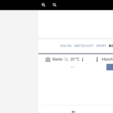
POLITIK
WIRTSCHAFT
SPORT
B
Berlin
20 °C
Münch
--
Frankfurt am Main
22 °C
Hannover
22 °C
Kö
Rostock
18 °C
Stut
Salzburg
22 °C
Ba