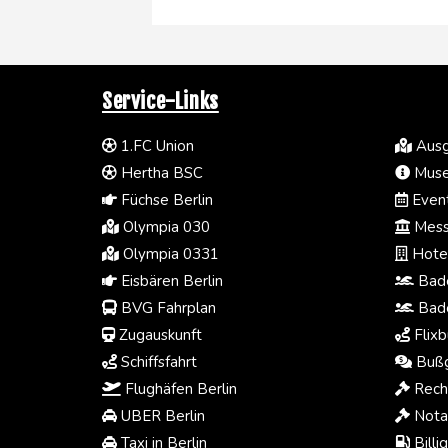
Service-Links
1.FC Union
Ausg
Hertha BSC
Muse
Füchse Berlin
Event
Olympia 030
Mess
Olympia 0331
Hotel
Eisbären Berlin
Bade
BVG Fahrplan
Bade
Zugauskunft
Flixb
Schiffsfahrt
Bußg
Flughäfen Berlin
Rech
UBER Berlin
Notar
Taxi in Berlin
Billi