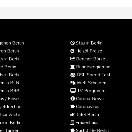
ehen Berlin
Stau in Berlin
en Berlin
Heizöl Preise
s in Berlin
Berliner Börse
e Berlin
Bundesregierung
s in Berlin
DSL-Speed-Test
n in BLN
Welt Schulden
n in BRB
TV-Programm
us / Reise
Corona-News
eldrechner
Coronavirus
tsanwälte
Tafel Berlin
e in Berlin
Frauenhaus
ger Tanken
Suchthilfe Berlin