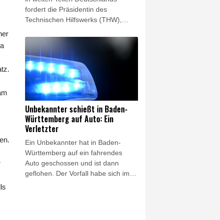
fordert die Präsidentin des
Technischen Hilfswerks (THW),
Sabine Lackner, weitere Mittel vom
ner
Bund. "Die hohe Waldbrandgefahr
la
derzeit zeigt, wie wichtig ein
leistungsfähiger
tz.
Bevölkerungsschutz ist", sagte
Lackner der "Rheinischen Post"
(Donnerstagsausgabe). Durch die
 am
Folgen des Klimawandels würden
Unbekannter schießt in Baden-
solche Gefahrenlagen häufiger
Württemberg auf Auto: Ein
auftreten.
Verletzter
en.
Ein Unbekannter hat in Baden-
Württemberg auf ein fahrendes
Auto geschossen und ist dann
r
geflohen. Der Vorfall habe sich im in
der Nähe von Reutlingen gelegenen
ls
Ort Eningen ereignet, teilte am
Mittwochabend die Polizei mit.
Ersten Ermittlungen zufolge sei ein