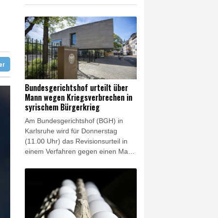
 Infantino
 Mond eingeschlagen
 und dann doch gestorben
ter
Bundesgerichtshof urteilt über
Mann wegen Kriegsverbrechen in
syrischem Bürgerkrieg
Am Bundesgerichtshof (BGH) in
Karlsruhe wird für Donnerstag
(11.00 Uhr) das Revisionsurteil in
einem Verfahren gegen einen Mann
wegen Verbrechen gegen die
Menschlichkeit und
Kriegsverbrechen im syrischen
Bürgerkrieg erwartet. Als Anführer
einer bewaffneten schiitischen Miliz
mit Verbindungen zur Hisbollah soll