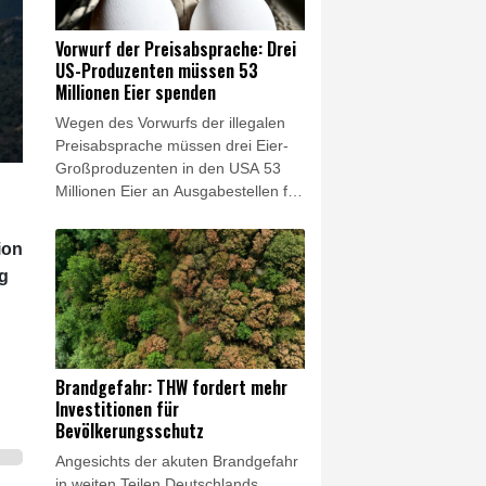
der damals 20-Jährige im Jahr 2011
auf der Seite der Staatsführung des
Vorwurf der Preisabsprache: Drei
damaligen Machthabers Baschar al-
US-Produzenten müssen 53
Assad gekämpft haben. (Az. 3 StR
Millionen Eier spenden
584/25)
Wegen des Vorwurfs der illegalen
Preisabsprache müssen drei Eier-
Großproduzenten in den USA 53
Millionen Eier an Ausgabestellen für
kostenlose Lebensmittel spenden.
Die entsprechende Einigung
ion
zwischen der Justiz und den drei
g
Konzernen wurde am Mittwoch von
der Staatsanwaltschaft von New
York verkündet. Diese hatte Cal-
Maine Foods, Versova und
Hickman's Egg Ranch vorgeworfen,
Brandgefahr: THW fordert mehr
über Jahre hinweg illegale
Investitionen für
Absprachen zur Beeinflussung der
Bevölkerungsschutz
Eierpreise getätigt zu haben.
Angesichts der akuten Brandgefahr
in weiten Teilen Deutschlands