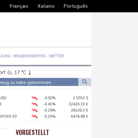
l
Français
Italiano
Português
LDUNG
WISSENSWERTES
WETTER
orf
17 °C
Dortmund
18 °C
gzeug zu nahe gekommen
8 °C
Flensburg
16 °C
te Schritte
USD
-0.02%
1.1553
$
26 °C
reffen in Bonn
X
-0.41%
32426.33
€
 syrischem Bürgerkrieg
-0.29%
26126.3
€
 STOXX 50
-0.15%
6476.98
€
ation in München
X
-0.46%
18553.91
€
lionen Eier spenden
AX
-0.89%
3946.73
€
VORGESTELLT
preis
0.43%
4323.9
$