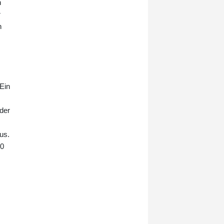
n
39-Jähriger mit seinem mit drei
r
Personen besetzten Mercedes
unterwegs gewesen, als plötzlich
n
ein maskierter Mann vor das Auto
gesprungen "und wohl zielgerichtet
mindestens einen Schuss auf den
Wagen abgegeben" habe.
Ein
der
us.
00