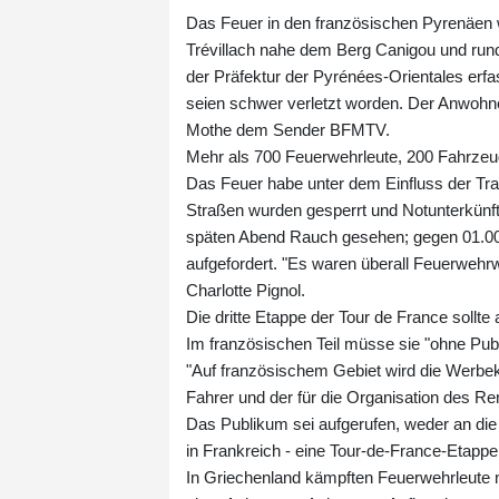
Das Feuer in den französischen Pyrenäen
Trévillach nahe dem Berg Canigou und run
der Präfektur der Pyrénées-Orientales er
seien schwer verletzt worden. Der Anwohner
Mothe dem Sender BFMTV.
Mehr als 700 Feuerwehrleute, 200 Fahrzeu
Das Feuer habe unter dem Einfluss der Tra
Straßen wurden gesperrt und Notunterkünft
späten Abend Rauch gesehen; gegen 01.00
aufgefordert. "Es waren überall Feuerwehr
Charlotte Pignol.
Die dritte Etappe der Tour de France soll
Im französischen Teil müsse sie "ohne Publ
"Auf französischem Gebiet wird die Werbeka
Fahrer und der für die Organisation des R
Das Publikum sei aufgerufen, weder an die
in Frankreich - eine Tour-de-France-Etappe
In Griechenland kämpften Feuerwehrleute n