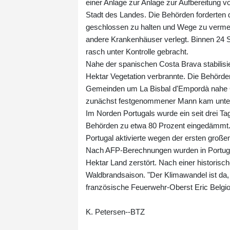
einer Anlage zur Anlage zur Aufbereitung 
Stadt des Landes. Die Behörden forderten 
geschlossen zu halten und Wege zu vermeid
andere Krankenhäuser verlegt. Binnen 24 
rasch unter Kontrolle gebracht.
Nahe der spanischen Costa Brava stabilisie
Hektar Vegetation verbrannte. Die Behör
Gemeinden um La Bisbal d'Empordà nahe Gir
zunächst festgenommener Mann kam unter Au
Im Norden Portugals wurde ein seit drei T
Behörden zu etwa 80 Prozent eingedämmt. 
Portugal aktivierte wegen der ersten gr
Nach AFP-Berechnungen wurden in Portuga
Hektar Land zerstört. Nach einer historisc
Waldbrandsaison. "Der Klimawandel ist da, w
französische Feuerwehr-Oberst Eric Belgio
K. Petersen--BTZ