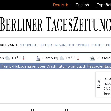
Deutsch
English
Españo
OULEVARD
AUTOMOBIL
TECHNIK
GESUNDHEIT
UMWELT
KULTUR
BI
en
19 °C
Hamburg
18 °C
Düsseld
Potsdam
20 °C
Leipzig
19 °C
Trump-Hubschrauber über Washington womöglich Passagierflu
ln
19 °C
Kiel
18 °C
Bremen
1
Niedrigwasser: Industrie- und Schifffahrtsverbände fordern konkre
EUR/
tgart
20 °C
Dresden
21 °C
Wien
Extremes Niedrigwasser: Verkehrsminister Bilger lädt zu Spitzent
Börse
MDA
den-Baden
15 °C
Bundesgerichtshof urteilt über Mann wegen Kriegsverbrechen in
DAX
Euro
Urteil in Prozess um tödlichen Autoanschlag auf Verdi-Demonstr
SDA
Vorwurf der Preisabsprache: Drei US-Produzenten müssen 53 Mil
TecD
Gold