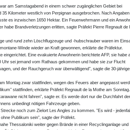
 war am Samstagabend in einem schwer zugänglichen Gebiet bei
d 35 Kilometer westlich von Perpignan ausgebrochen. Nach Angaben
fasste es inzwischen 1650 Hektar. Ein Feuerwehrmann und ein Anwoh
 habe Brandverletzungen erlitten, sagte Präfekt Pierre Regnault de 
ge und rund zehn Löschflugzeuge und -hubschrauber waren im Einsa
montane-Winde wieder an Kraft gewonnen, erklärte die Präfektur.
e eingerichtet. Eine evakuierte Anwohnerin berichtete AFP, sie habe
 Uhr sei jemand vom Rathaus gekommen und habe sie zur Flucht
wagen, und der Rauchgeruch war überwältigend", sagte die 30-jährige
te am Montag zwar stattfinden, wegen des Feuers aber angepasst werd
ikum" stattfinden, erklärte Präfekt Regnault de la Mothe am Sonntag.
rawane nicht fahren", sagte er. Es werde dort nur die Durchfahrt de
ennens unbedingt nötigen Fahrzeuge geben.
 Strecke noch zum Zielort Les Angles zu kommen. "Es wird - jedenfal
 ohne Publikum sein", sagte der Präfekt.
ahe Thessaloniki weiter gegen Brände in einer Recyclinganlage und