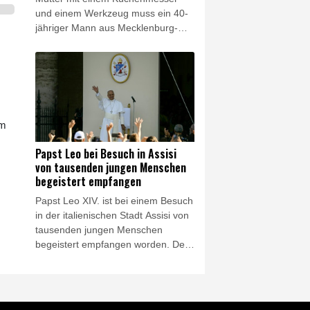
und einem Werkzeug muss ein 40-
jähriger Mann aus Mecklenburg-
Vorpommern dauerhaft in die
Psychiatrie. Das Landgericht
Schwerin ordnete die Unterbringung
am vergangenen Freitag an, wie ein
Gerichtssprecher am Donnerstag
mitteilte.
em
Papst Leo bei Besuch in Assisi
von tausenden jungen Menschen
begeistert empfangen
Papst Leo XIV. ist bei einem Besuch
in der italienischen Stadt Assisi von
tausenden jungen Menschen
begeistert empfangen worden. Der
Pontifex hielt am Donnerstag in der
dortigen Basilika Santa Maria degli
Angeli eine Messe in Erinnerung an
den Tod des heiligen Franziskus vor