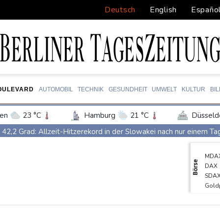
Deutsch
English
Españo
OULEVARD
AUTOMOBIL
TECHNIK
GESUNDHEIT
UMWELT
KULTUR
BI
en
23 °C
Hamburg
21 °C
Düsseld
Potsdam
26 °C
Leipzig
26 °C
42,2 Grad: Allzeit-Hitzerekord in der Slowakei nach nur einem T
ln
25 °C
Kiel
20 °C
Bremen
2
Französische Sängerin Vanessa Paradis gibt Trennung von Regiss
MDA
tgart
28 °C
Dresden
30 °C
Wien
Tour de France Femmes: Lippert sprintet am Etappensieg vorbei
Börse
DAX
den-Baden
23 °C
Schwimm-EM: Hentschel/Müller gewinnen Synchron-Bronze
SDA
Gold
Höhere Trassenpreise: Länder drohen mit Klage
RWE gibt Of
Euro
Mindestens 38 Soldaten bei Angriffen im Jemen getötet - Huthis
TecD
EUR/