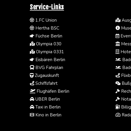
Service-Links
1.FC Union
Ausg
Hertha BSC
Muse
Füchse Berlin
Event
Olympia 030
Mess
Olympia 0331
Hotel
Eisbären Berlin
Bade
BVG Fahrplan
Bade
Zugauskunft
Flixb
Schiffsfahrt
Bußg
Flughäfen Berlin
Rech
UBER Berlin
Notar
Taxi in Berlin
Billi
Kino in Berlin
Rada