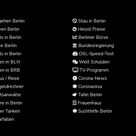
ehen Berlin
Stau in Berlin
en Berlin
Heizöl Preise
s in Berlin
Berliner Börse
e Berlin
Bundesregierung
s in Berlin
DSL-Speed-Test
n in BLN
Welt Schulden
n in BRB
TV-Programm
us / Reise
Corona-News
eldrechner
Coronavirus
tsanwälte
Tafel Berlin
e in Berlin
Frauenhaus
ger Tanken
Suchthilfe Berlin
rfallen