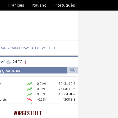
l
Français
Italiano
Português
LDUNG
WISSENSWERTES
WETTER
orf
24 °C
Dortmund
23 °C
ag gebrochen
2 °C
Flensburg
16 °C
eur Benchetrit bekannt
X
0.01%
32431.12
€
33 °C
0.05%
26140.13
€
X
0.06%
18564.81
€
preis
-0.1%
4300.8
$
fshore-Windparkprojekte in den USA auf
 STOXX 50
0.39%
6502.56
€
 reklamieren Attacke
AX
1.36%
4000.99
€
VORGESTELLT
USD
-0.25%
1.1526
$