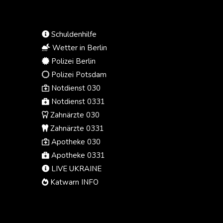
800 Jahren. Tausende Teilnehmer
eines katholischen Jugendtreffens
aus ganz Europa jubelten dem
Schuldenhilfe
Oberhaupt der katholischen Kirche
bei seiner Ankunft zu.
Wetter in Berlin
Polizei Berlin
Polizei Potsdam
Notdienst 030
Notdienst 0331
Zahnärzte 030
Zahnärzte 0331
Apotheke 030
Apotheke 0331
LIVE UKRAINE
Katwarn INFO