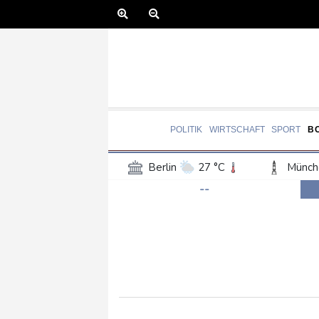
POLITIK
WIRTSCHAFT
SPORT
B
Berlin
27 °C
Münch
--
Frankfurt am Main
27 °C
Hannover
25 °C
Kö
Rostock
23 °C
Stut
Salzburg
25 °C
Ba