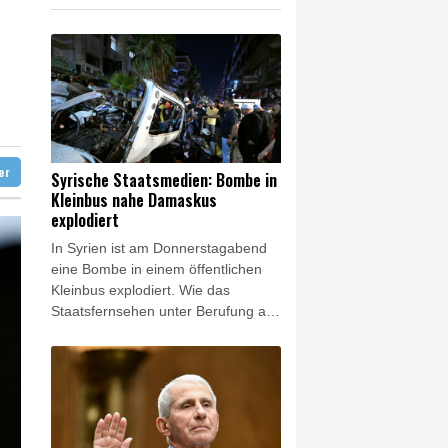
hrverbot für Lkw
ter
Syrische Staatsmedien: Bombe in
Kleinbus nahe Damaskus
explodiert
In Syrien ist am Donnerstagabend
eine Bombe in einem öffentlichen
Kleinbus explodiert. Wie das
Staatsfernsehen unter Berufung auf
Behördenkreise berichtete,
ereignete sich die Explosion in
Dscharamana, einem Vorort der
Hauptstadt Damaskus. Mehrere
Krankenwagen fuhren zum Ort der
Explosion, berichtete ein Fotograf