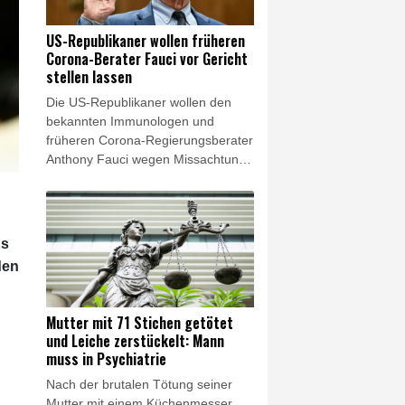
der Nachrichtenagentur AFP. Eine
Hauptverkehrsstraße wurde für den
US-Republikaner wollen früheren
Verkehr gesperrt.
Corona-Berater Fauci vor Gericht
stellen lassen
Die US-Republikaner wollen den
bekannten Immunologen und
früheren Corona-Regierungsberater
Anthony Fauci wegen Missachtung
des Kongresses vor Gericht stellen
lassen. Ein Ausschuss des von den
Republikanern von US-Präsident
Donald Trump kontrollierten Senats
us
stimmte am Donnerstag für ein
den
entsprechendes Vorgehen.
Mutter mit 71 Stichen getötet
und Leiche zerstückelt: Mann
muss in Psychiatrie
Nach der brutalen Tötung seiner
Mutter mit einem Küchenmesser