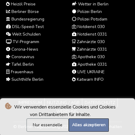
Heizöl Preise
Wetter in Berlin
Berliner Börse
Polizei Berlin
Bundesregierung
Polizei Potsdam
DSL-Speed-Test
Notdienst 030
Welt Schulden
Notdienst 0331
TV-Programm
Zahnärzte 030
Corona-News
Zahnärzte 0331
Coronavirus
Apotheke 030
Tafel Berlin
Apotheke 0331
Frauenhaus
LIVE UKRAINE
Suchthilfe Berlin
Katwarn INFO
IMPRESSUM
NUTZUNG / AGB
DATENSCHUTZ
Wir verwenden essenzielle Cookies und Cookies
WERBUNG
von Drittanbietern für Inhalte.
Nur essenzielle
Alles akzeptieren
© Berliner Tageszeitung 2026 - Alle Rechte vorbehalten