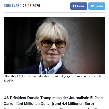
Militärverwaltung: Mindestens drei Tote durch russische Angriffe
Dresden
14 °C
Wien
22 °C
BOULEVARD
29.06.2026
Teilen
Teilen
in Region Kiew
Salzburg
19 °C
BUND kritisiert Lockerung von Sonntagsfahrverbot für Lkw - BDI
Baden-Baden
13 °C
begrüßt es
Kolumbien: Neuer Präsident kündigt "unermüdlichen" Kampf
gegen Drogengewalt an
BUND kritisiert Lockerung von Sonn- und Feiertagsfahrverbot für
Lastwagen
Trump spricht nach Ballsaal-Urteil von "nationaler Schande"
Oberstes US-Gericht hält Missbrauchsurteil gegen Trump aufrecht / Foto:
© AFP
US-Präsident Donald Trump muss der Journalistin E. Jean
Carroll fünf Millionen Dollar (rund 4,4 Millionen Euro)