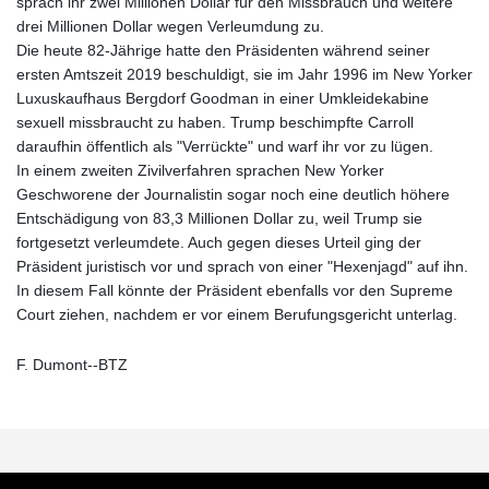
sprach ihr zwei Millionen Dollar für den Missbrauch und weitere
drei Millionen Dollar wegen Verleumdung zu.
Die heute 82-Jährige hatte den Präsidenten während seiner
ersten Amtszeit 2019 beschuldigt, sie im Jahr 1996 im New Yorker
Luxuskaufhaus Bergdorf Goodman in einer Umkleidekabine
sexuell missbraucht zu haben. Trump beschimpfte Carroll
daraufhin öffentlich als "Verrückte" und warf ihr vor zu lügen.
In einem zweiten Zivilverfahren sprachen New Yorker
Geschworene der Journalistin sogar noch eine deutlich höhere
Entschädigung von 83,3 Millionen Dollar zu, weil Trump sie
fortgesetzt verleumdete. Auch gegen dieses Urteil ging der
Präsident juristisch vor und sprach von einer "Hexenjagd" auf ihn.
In diesem Fall könnte der Präsident ebenfalls vor den Supreme
Court ziehen, nachdem er vor einem Berufungsgericht unterlag.
F. Dumont--BTZ