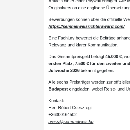
Artikeln hinter einer Paywall erfolgen. All
Originalversion eine englische Übersetzung
Bewerbungen können über die offizielle We
https://semmelweisrichteraward.com/
Eine Fachjury bewertet die Beiträge anhand j
Relevanz und klarer Kommunikation.
Das Gesamtpreisgeld beträgt
45.000 €
, wo
ersten Platz, 7.500 € für den zweiten und
Juliwoche 2026
bekannt gegeben.
Alle sechs Preisträger werden zur offiziell
Budapest
eingeladen, wobei Reise- und U
Kontakt:
Herr Róbert Cseszregi
+36300164502
press@semmelweis.hu