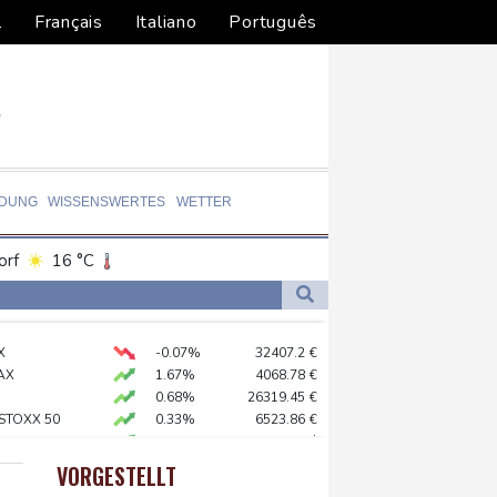
l
Français
Italiano
Português
LDUNG
WISSENSWERTES
WETTER
orf
16 °C
Dortmund
17 °C
8 °C
Flensburg
18 °C
X
-0.07%
32407.2
€
22 °C
gen Drogengewalt an
AX
1.67%
4068.78
€
0.68%
26319.45
€
 STOXX 50
0.33%
6523.86
€
chenzentren riesiges Gaskraftwerk
USD
0.32%
1.1562
$
X
0.51%
18659.63
€
VORGESTELLT
preis
2.28%
4399.7
$