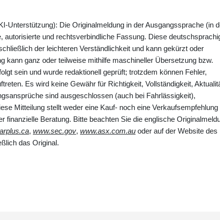
KI-Unterstützung): Die Originalmeldung in der Ausgangssprache (in d
e, autorisierte und rechtsverbindliche Fassung. Diese deutschsprachi
ießlich der leichteren Verständlichkeit und kann gekürzt oder
ung kann ganz oder teilweise mithilfe maschineller Übersetzung bzw.
olgt sein und wurde redaktionell geprüft; trotzdem können Fehler,
ten. Es wird keine Gewähr für Richtigkeit, Vollständigkeit, Aktualit
sansprüche sind ausgeschlossen (auch bei Fahrlässigkeit),
iese Mitteilung stellt weder eine Kauf- noch eine Verkaufsempfehlung
er finanzielle Beratung. Bitte beachten Sie die englische Originalmeld
rplus.ca
,
www.sec.gov
,
www.asx.com.au
oder auf der Website des
ßlich das Original.