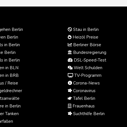
ehen Berlin
Stau in Berlin
en Berlin
Heizöl Preise
s in Berlin
Berliner Börse
e Berlin
Bundesregierung
s in Berlin
DSL-Speed-Test
n in BLN
Welt Schulden
n in BRB
TV-Programm
us / Reise
Corona-News
eldrechner
Coronavirus
tsanwälte
Tafel Berlin
e in Berlin
Frauenhaus
ger Tanken
Suchthilfe Berlin
rfallen