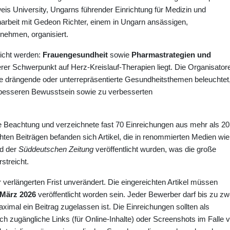
weis University, Ungarns führender Einrichtung für Medizin und
rbeit mit Gedeon Richter, einem in Ungarn ansässigen,
nehmen, organisiert.
eicht werden:
Frauengesundheit
sowie
Pharmastrategien und
derer Schwerpunkt auf Herz-Kreislauf-Therapien liegt. Die Organisator
ie drängende oder unterrepräsentierte Gesundheitsthemen beleuchtet
m besseren Bewusstsein sowie zu verbesserten
le Beachtung und verzeichnete fast 70 Einreichungen aus mehr als 20
ten Beiträgen befanden sich Artikel, die in renommierten Medien wie
d der
Süddeutschen Zeitung
veröffentlicht wurden, was die große
streicht.
 verlängerten Frist unverändert. Die eingereichten Artikel müssen
 März 2026
veröffentlicht worden sein. Jeder Bewerber darf bis zu zw
ximal ein Beitrag zugelassen ist. Die Einreichungen sollten als
ich zugängliche Links (für Online-Inhalte) oder Screenshots im Falle 