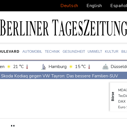
Deutsch
English
Españo
OULEVARD
AUTOMOBIL
TECHNIK
GESUNDHEIT
UMWELT
KULTUR
BI
en
21 °C
Hamburg
15 °C
Düsseld
Potsdam
17 °C
Leipzig
19 °C
Skoda Kodiaq gegen VW Tayron: Das bessere Familien-SUV
ln
18 °C
Kiel
16 °C
Bremen
1
Leagues Cup: Müller mit Vancouver schon ausgeschieden
MDA
tgart
19 °C
Dresden
18 °C
Wien
Kolumbiens neuer Präsident kündigt "unermüdlichen" Kampf ge
Börse
TecD
den-Baden
17 °C
Südkoreas Verband gibt Massagen-Skandal zu: "Desolate Lage"
DAX
Euro
Größer als alle bisherigen US-Anlagen: Amazon finanziert für Re
EUR/
Nächste Pleite im Leagues Cup für Müller und Vancouver
SDA
Gold