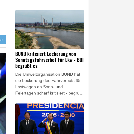
 in Region Kiew
ter
BUND kritisiert Lockerung von
Sonntagsfahrverbot für Lkw - BDI
begrüßt es
Die Umweltorganisation BUND hat
die Lockerung des Fahrverbots für
Lastwagen an Sonn- und
Feiertagen scharf kritisiert - begrüßt
wurde dies dagegen vom
Bundesverband der Deutschen
Industrie (BDI). Es sei keine
Lösung, wegen des Niedrigwassers
in Flüssen "den Schiffstransport
jetzt durch hunderte oder tausende