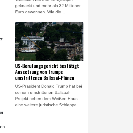
geknackt und mehr als 32 Millionen
Euro gewonnen. Wie die
Westdeutsche Lotterie am Freitag
mitteilte, bekommt die Gewinnerin
oder der Gewinner 32.658.025
Euro. Die richtigen Gewinnzahlen
en
lauteten eins, drei, sechs, 13 und
,
23, mit den Eurozahlen fünf und
sieben.
US-Berufungsgericht bestätigt
Aussetzung von Trumps
umstrittenen Ballsaal-Plänen
US-Präsident Donald Trump hat bei
seinem umstrittenen Ballsaal-
Projekt neben dem Weißen Haus
eine weitere juristische Schlappe
hinnehmen müssen. Ein
ei
Bundesberufungsgericht bestätigte
am Freitag die im April von einem
von
Richter angeordnete Aussetzung