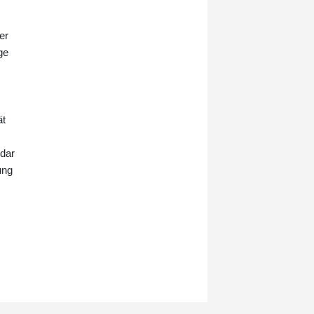
er
ge
ät
 dar
ung