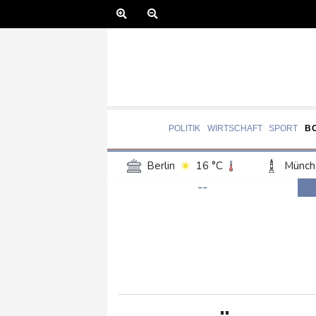
POLITIK
WIRTSCHAFT
SPORT
B
Berlin
16 °C
Münch
--
Frankfurt am Main
20 °C
Hannover
16 °C
Kö
Rostock
19 °C
Stut
Salzburg
21 °C
Ba