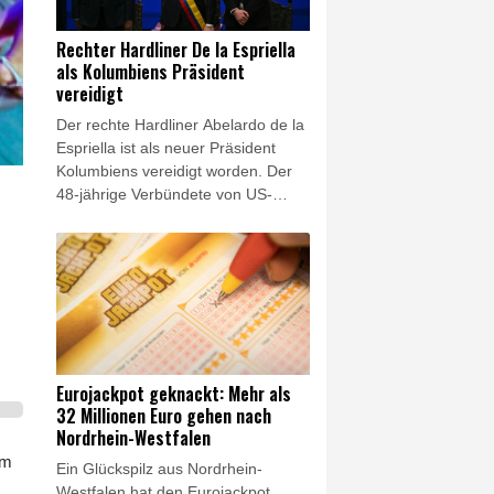
Lkw-Fahrten zu ersetzen", sagte
der BUND-Chef Olaf Bandt der
Rechter Hardliner De la Espriella
"Rheinischen Post"
als Kolumbiens Präsident
(Samstagsausgabe). Dies werde
vereidigt
"Menschen und Klima" belasten.
Der rechte Hardliner Abelardo de la
Espriella ist als neuer Präsident
Kolumbiens vereidigt worden. Der
48-jährige Verbündete von US-
Präsident Donald Trump legte am
Freitag in der
südwestkolumbianischen Großstadt
Cali den Amtseid ab und trat damit
die Nachfolge des linken
Präsidenten Gustavo Petro an. De
la Espriella will unter anderem den
Kampf gegen Guerillagruppen und
Eurojackpot geknackt: Mehr als
den Drogenhandel im Land deutlich
32 Millionen Euro gehen nach
verschärfen und die Beziehungen
Nordrhein-Westfalen
zu den USA wieder ausbauen.
um
Ein Glückspilz aus Nordrhein-
Westfalen hat den Eurojackpot