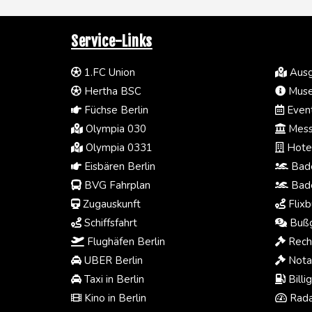
Service-Links
1.FC Union
Ausg
Hertha BSC
Muse
Füchse Berlin
Event
Olympia 030
Mess
Olympia 0331
Hotel
Eisbären Berlin
Bade
BVG Fahrplan
Bade
Zugauskunft
Flixb
Schiffsfahrt
Bußg
Flughäfen Berlin
Rech
UBER Berlin
Notar
Taxi in Berlin
Billi
Kino in Berlin
Rada