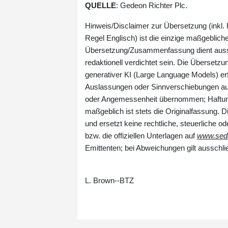
QUELLE
: Gedeon Richter Plc.
Hinweis/Disclaimer zur Übersetzung (inkl. 
Regel Englisch) ist die einzige maßgeblich
Übersetzung/Zusammenfassung dient ausschl
redaktionell verdichtet sein. Die Übersetz
generativer KI (Large Language Models) erf
Auslassungen oder Sinnverschiebungen auftre
oder Angemessenheit übernommen; Haftung
maßgeblich ist stets die Originalfassung. D
und ersetzt keine rechtliche, steuerliche od
bzw. die offiziellen Unterlagen auf
www.seda
Emittenten; bei Abweichungen gilt ausschlie
L. Brown--BTZ