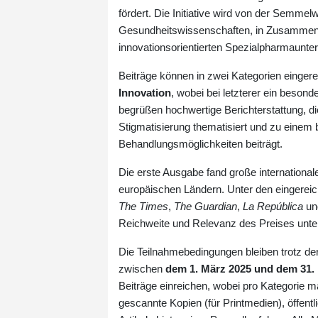
fördert. Die Initiative wird von der Semmel
Gesundheitswissenschaften, in Zusammena
innovationsorientierten Spezialpharmaunter
Beiträge können in zwei Kategorien einger
Innovation
, wobei bei letzterer ein beson
begrüßen hochwertige Berichterstattung, d
Stigmatisierung thematisiert und zu eine
Behandlungsmöglichkeiten beiträgt.
Die erste Ausgabe fand große internationa
europäischen Ländern. Unter den eingereich
The Times
,
The Guardian
,
La República
un
Reichweite und Relevanz des Preises unter
Die Teilnahmebedingungen bleiben trotz der
zwischen
dem 1. März 2025 und dem 31.
Beiträge einreichen, wobei pro Kategorie ma
gescannte Kopien (für Printmedien), öffentl