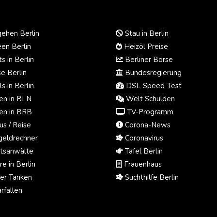
ehen Berlin
Stau in Berlin
en Berlin
Heizöl Preise
s in Berlin
Berliner Börse
e Berlin
Bundesregierung
s in Berlin
DSL-Speed-Test
n in BLN
Welt Schulden
n in BRB
TV-Programm
us / Reise
Corona-News
eldrechner
Coronavirus
tsanwälte
Tafel Berlin
e in Berlin
Frauenhaus
ger Tanken
Suchthilfe Berlin
rfallen