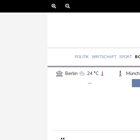
POLITIK
WIRTSCHAFT
SPORT
B
Berlin
24 °C
Münch
--
Frankfurt am Main
24 °C
Hannover
22 °C
Kö
Rostock
21 °C
Stut
Salzburg
21 °C
Ba