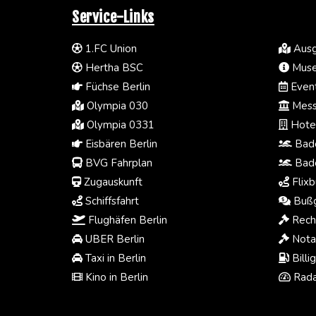
Service-Links
1.FC Union
Ausg
Hertha BSC
Muse
Füchse Berlin
Event
Olympia 030
Mess
Olympia 0331
Hotel
Eisbären Berlin
Bade
BVG Fahrplan
Bade
Zugauskunft
Flixb
Schiffsfahrt
Bußg
Flughäfen Berlin
Rech
UBER Berlin
Notar
Taxi in Berlin
Billi
Kino in Berlin
Rada