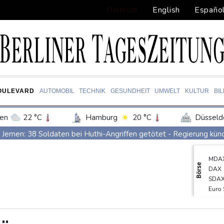
Deutsch
English
Españo
OULEVARD
AUTOMOBIL
TECHNIK
GESUNDHEIT
UMWELT
KULTUR
BI
en
22 °C
Hamburg
20 °C
Düsseld
Potsdam
23 °C
Leipzig
23 °C
Jemen: 38 Soldaten bei Huthi-Angriffen getötet - Regierung kün
ln
22 °C
Kiel
18 °C
Bremen
1
Mindestens zwei Tote bei Bombenexplosion in Kleinbus nahe D
MDA
tgart
25 °C
Dresden
26 °C
Wien
Real Madrid verlängert mit Vinicius Jr. bis 2032
Börse
DAX
den-Baden
22 °C
Schwimm-EM: Eikermann und Rösler gewinnen Silber und Bronze
SDA
Euro
Syrische Staatsmedien: Bombe in Kleinbus nahe Damaskus explo
Gold
Bundesanwaltschaft übernimmt Ermittlungen zu Sprengstoff-Dro
TecD
EUR/