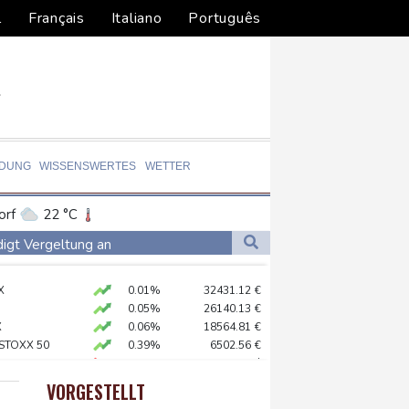
l
Français
Italiano
Português
LDUNG
WISSENSWERTES
WETTER
orf
22 °C
Dortmund
21 °C
digt Vergeltung an
8 °C
Flensburg
15 °C
amaskus
X
0.01%
32431.12
€
33 °C
0.05%
26140.13
€
X
0.06%
18564.81
€
 STOXX 50
0.39%
6502.56
€
diert
preis
-0.04%
4303.5
$
hne in Leipzig
AX
1.36%
4000.99
€
VORGESTELLT
USD
-0.28%
1.1523
$