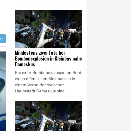
ag gebrochen
eur Benchetrit bekannt
ter
Mindestens zwei Tote bei
Bombenexplosion in Kleinbus nahe
Damaskus
Bei einer Bombenexplosion an Bord
eines öffentlichen Kleinbusses in
einem Vorort der syrischen
Hauptstadt Damaskus sind
mindestens zwei Menschen getötet
worden. 13 weitere Menschen seien
bei der Explosion in Dscharamana
verletzt worden, berichtete die
amtliche Nachrichtenagentur Sana
am Donnerstagabend unter