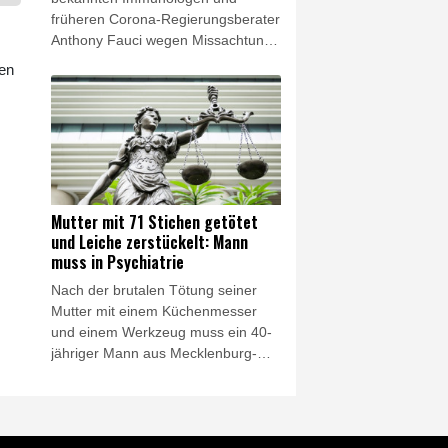
früheren Corona-Regierungsberater
Anthony Fauci wegen Missachtung
des Kongresses vor Gericht stellen
ien
lassen. Ein Ausschuss des von den
Republikanern von US-Präsident
Donald Trump kontrollierten Senats
stimmte am Donnerstag für ein
entsprechendes Vorgehen.
Mutter mit 71 Stichen getötet
und Leiche zerstückelt: Mann
muss in Psychiatrie
Nach der brutalen Tötung seiner
Mutter mit einem Küchenmesser
und einem Werkzeug muss ein 40-
jähriger Mann aus Mecklenburg-
Vorpommern dauerhaft in die
Psychiatrie. Das Landgericht
Schwerin ordnete die Unterbringung
am vergangenen Freitag an, wie ein