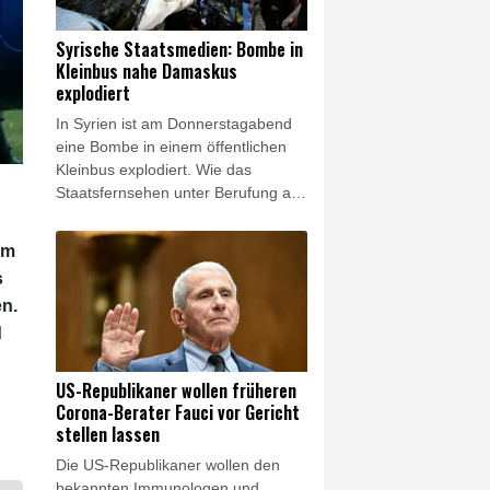
Berufung auf das
Gesundheitsministerium. In der
Syrische Staatsmedien: Bombe in
Gegend leben vor allem Drusen und
Kleinbus nahe Damaskus
Christen.
explodiert
In Syrien ist am Donnerstagabend
eine Bombe in einem öffentlichen
Kleinbus explodiert. Wie das
Staatsfernsehen unter Berufung auf
Behördenkreise berichtete,
ereignete sich die Explosion in
am
Dscharamana, einem Vorort der
s
Hauptstadt Damaskus. Mehrere
n.
Krankenwagen fuhren zum Ort der
Explosion, berichtete ein Fotograf
d
der Nachrichtenagentur AFP. Eine
Hauptverkehrsstraße wurde für den
US-Republikaner wollen früheren
Verkehr gesperrt.
Corona-Berater Fauci vor Gericht
stellen lassen
Die US-Republikaner wollen den
bekannten Immunologen und