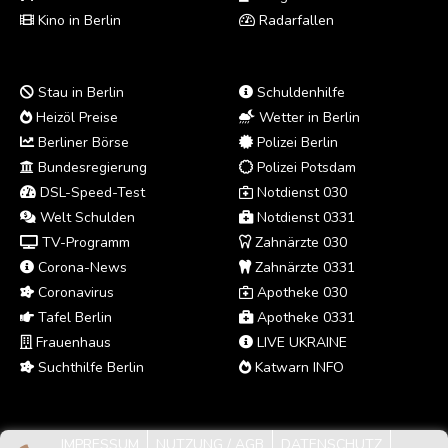
Kino in Berlin
Radarfallen
Stau in Berlin
Schuldenhilfe
Heizöl Preise
Wetter in Berlin
Berliner Börse
Polizei Berlin
Bundesregierung
Polizei Potsdam
DSL-Speed-Test
Notdienst 030
Welt Schulden
Notdienst 0331
TV-Programm
Zahnärzte 030
Corona-News
Zahnärzte 0331
Coronavirus
Apotheke 030
Tafel Berlin
Apotheke 0331
Frauenhaus
LIVE UKRAINE
Suchthilfe Berlin
Katwarn INFO
IMPRESSUM
NUTZUNG / AGB
DATENSCHUTZ