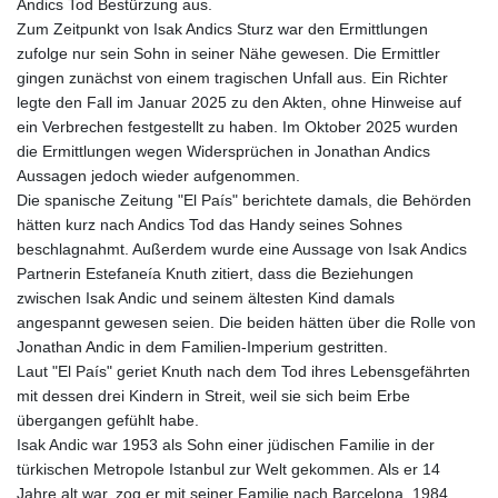
Andics Tod Bestürzung aus.
Zum Zeitpunkt von Isak Andics Sturz war den Ermittlungen
zufolge nur sein Sohn in seiner Nähe gewesen. Die Ermittler
gingen zunächst von einem tragischen Unfall aus. Ein Richter
legte den Fall im Januar 2025 zu den Akten, ohne Hinweise auf
ein Verbrechen festgestellt zu haben. Im Oktober 2025 wurden
die Ermittlungen wegen Widersprüchen in Jonathan Andics
Aussagen jedoch wieder aufgenommen.
Die spanische Zeitung "El País" berichtete damals, die Behörden
hätten kurz nach Andics Tod das Handy seines Sohnes
beschlagnahmt. Außerdem wurde eine Aussage von Isak Andics
Partnerin Estefaneía Knuth zitiert, dass die Beziehungen
zwischen Isak Andic und seinem ältesten Kind damals
angespannt gewesen seien. Die beiden hätten über die Rolle von
Jonathan Andic in dem Familien-Imperium gestritten.
Laut "El País" geriet Knuth nach dem Tod ihres Lebensgefährten
mit dessen drei Kindern in Streit, weil sie sich beim Erbe
übergangen gefühlt habe.
Isak Andic war 1953 als Sohn einer jüdischen Familie in der
türkischen Metropole Istanbul zur Welt gekommen. Als er 14
Jahre alt war, zog er mit seiner Familie nach Barcelona. 1984