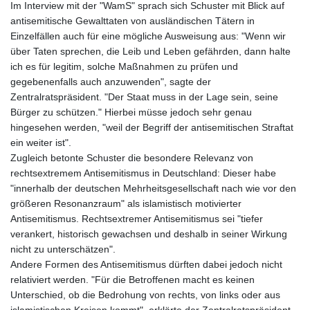
Im Interview mit der "WamS" sprach sich Schuster mit Blick auf
antisemitische Gewalttaten von ausländischen Tätern in
Einzelfällen auch für eine mögliche Ausweisung aus: "Wenn wir
über Taten sprechen, die Leib und Leben gefährden, dann halte
ich es für legitim, solche Maßnahmen zu prüfen und
gegebenenfalls auch anzuwenden", sagte der
Zentralratspräsident. "Der Staat muss in der Lage sein, seine
Bürger zu schützen." Hierbei müsse jedoch sehr genau
hingesehen werden, "weil der Begriff der antisemitischen Straftat
ein weiter ist".
Zugleich betonte Schuster die besondere Relevanz von
rechtsextremem Antisemitismus in Deutschland: Dieser habe
"innerhalb der deutschen Mehrheitsgesellschaft nach wie vor den
größeren Resonanzraum" als islamistisch motivierter
Antisemitismus. Rechtsextremer Antisemitismus sei "tiefer
verankert, historisch gewachsen und deshalb in seiner Wirkung
nicht zu unterschätzen".
Andere Formen des Antisemitismus dürften dabei jedoch nicht
relativiert werden. "Für die Betroffenen macht es keinen
Unterschied, ob die Bedrohung von rechts, von links oder aus
islamistischen Kreisen kommt", erklärte der Zentralratspräsident.