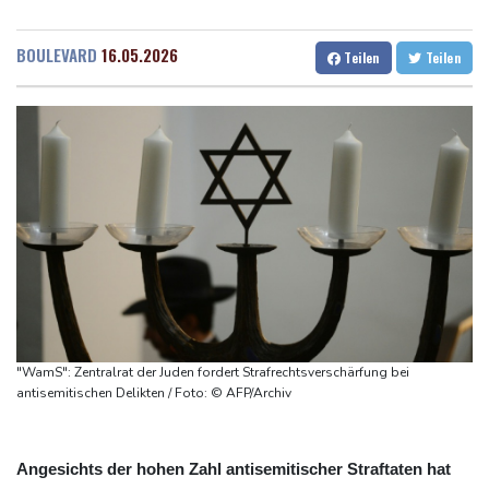
42,2 Grad: Allzeit-Hitzerekord in der Slowakei nach nur einem
Dresden
26 °C
Wien
33 °C
Tag gebrochen
Salzburg
21 °C
BOULEVARD
16.05.2026
Teilen
Teilen
Französische Sängerin Vanessa Paradis gibt Trennung von
Baden-Baden
22 °C
Regisseur Benchetrit bekannt
Tour de France Femmes: Lippert sprintet am Etappensieg vorbei
Schwimm-EM: Hentschel/Müller gewinnen Synchron-Bronze
Höhere Trassenpreise: Länder drohen mit Klage
RWE gibt Offshore-Windparkprojekte in den USA auf
"WamS": Zentralrat der Juden fordert Strafrechtsverschärfung bei
antisemitischen Delikten / Foto: © AFP/Archiv
Angesichts der hohen Zahl antisemitischer Straftaten hat