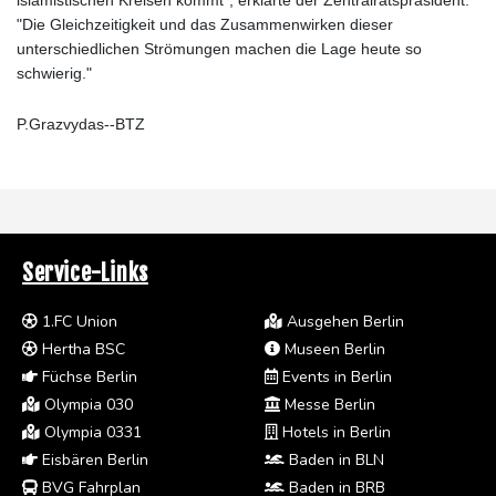
"Die Gleichzeitigkeit und das Zusammenwirken dieser
unterschiedlichen Strömungen machen die Lage heute so
schwierig."
P.Grazvydas--BTZ
Service-Links
1.FC Union
Ausgehen Berlin
Hertha BSC
Museen Berlin
Füchse Berlin
Events in Berlin
Olympia 030
Messe Berlin
Olympia 0331
Hotels in Berlin
Eisbären Berlin
Baden in BLN
BVG Fahrplan
Baden in BRB