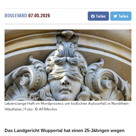
42,2 Grad: Allzeit-Hitzerekord in der Slowakei nach nur einem
Dresden
30 °C
Wien
33 °C
Tag gebrochen
Salzburg
25 °C
BOULEVARD
07.05.2026
Teilen
Teilen
Französische Sängerin Vanessa Paradis gibt Trennung von
Baden-Baden
23 °C
Regisseur Benchetrit bekannt
Tour de France Femmes: Lippert sprintet am Etappensieg vorbei
Schwimm-EM: Hentschel/Müller gewinnen Synchron-Bronze
Höhere Trassenpreise: Länder drohen mit Klage
RWE gibt Offshore-Windparkprojekte in den USA auf
Lebenslange Haft im Mordprozess um tödlichen Autounfall in Nordrhein-
Westfalen / Foto: © AFP/Archiv
Das Landgericht Wuppertal hat einen 25-Jährigen wegen