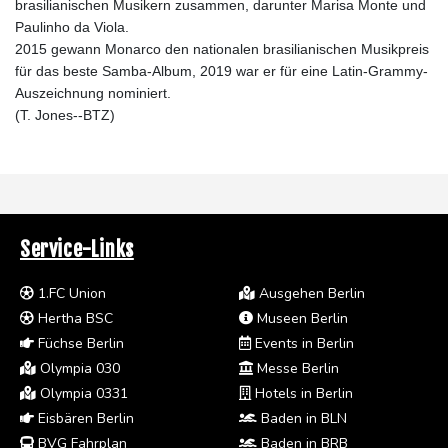
brasilianischen Musikern zusammen, darunter Marisa Monte und
Paulinho da Viola.
2015 gewann Monarco den nationalen brasilianischen Musikpreis
für das beste Samba-Album, 2019 war er für eine Latin-Grammy-
Auszeichnung nominiert.
(T. Jones--BTZ)
Service-Links
1.FC Union
Ausgehen Berlin
Hertha BSC
Museen Berlin
Füchse Berlin
Events in Berlin
Olympia 030
Messe Berlin
Olympia 0331
Hotels in Berlin
Eisbären Berlin
Baden in BLN
BVG Fahrplan
Baden in BRB