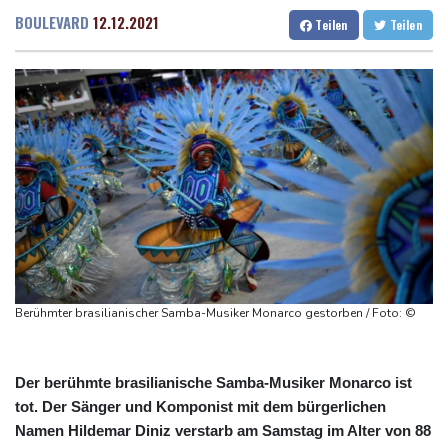
Niedrigwasser: Industrie- und Schifffahrtsverbände fordern
Dresden
21 °C
Wien
26 °C
BOULEVARD
12.12.2021
Teilen
Teilen
konkrete Schritte
Salzburg
22 °C
Extremes Niedrigwasser: Verkehrsminister Bilger lädt zu
Baden-Baden
15 °C
Spitzentreffen in Bonn
Bundesgerichtshof urteilt über Mann wegen Kriegsverbrechen in
syrischem Bürgerkrieg
Urteil in Prozess um tödlichen Autoanschlag auf Verdi-
Demonstration in München
Vorwurf der Preisabsprache: Drei US-Produzenten müssen 53
Millionen Eier spenden
Investoren-Affäre: Fifa-Spitze stellt sich "uneingeschränkt" hinter
Berühmter brasilianischer Samba-Musiker Monarco gestorben / Foto: ©
Infantino
Der berühmte brasilianische Samba-Musiker Monarco ist
tot. Der Sänger und Komponist mit dem bürgerlichen
Namen Hildemar Diniz verstarb am Samstag im Alter von 88