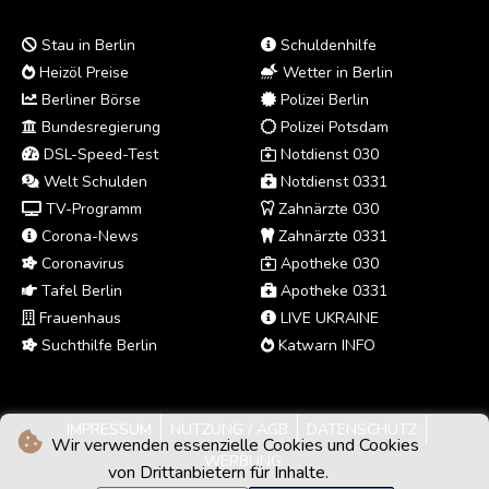
Stau in Berlin
Schuldenhilfe
Heizöl Preise
Wetter in Berlin
Berliner Börse
Polizei Berlin
Bundesregierung
Polizei Potsdam
DSL-Speed-Test
Notdienst 030
Welt Schulden
Notdienst 0331
TV-Programm
Zahnärzte 030
Corona-News
Zahnärzte 0331
Coronavirus
Apotheke 030
Tafel Berlin
Apotheke 0331
Frauenhaus
LIVE UKRAINE
Suchthilfe Berlin
Katwarn INFO
IMPRESSUM
NUTZUNG / AGB
DATENSCHUTZ
Wir verwenden essenzielle Cookies und Cookies
WERBUNG
von Drittanbietern für Inhalte.