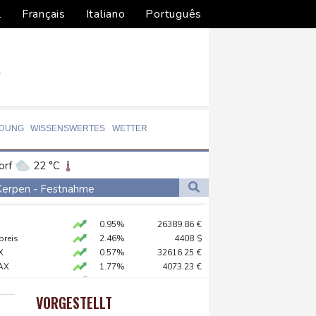
l
Français
Italiano
Português
LDUNG
WISSENSWERTES
WETTER
orf
22 °C
Dortmund
21 °C
 Kerpen - Festnahme
0 °C
Flensburg
21 °C
 SUV-Markt
0.95%
26389.86
€
30 °C
o zu Merz-Rücktritt
preis
2.46%
4408
$
en
X
0.57%
32616.25
€
AX
1.77%
4073.23
€
zig
 STOXX 50
0.72%
6549.97
€
ittelt wegen Sabotage
X
0.83%
18719.99
€
VORGESTELLT
USD
0.45%
1.1577
$