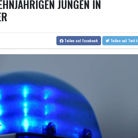
EHNJÄHRIGEN JUNGEN IN
Frankreichs Außenminister Barrot kündigt Reaktion auf russisch
Ein Viertel der Reisenden in Deutschland lässt sich Ziele von der
ER
Norwegens Fußball-Verband fordert Infantinos Rücktritt
Verurteilte Linksextremistin: Bundesgerichtshof bestätigt Beugeha
Teilen
auf Facebook
Teilen
auf Twit