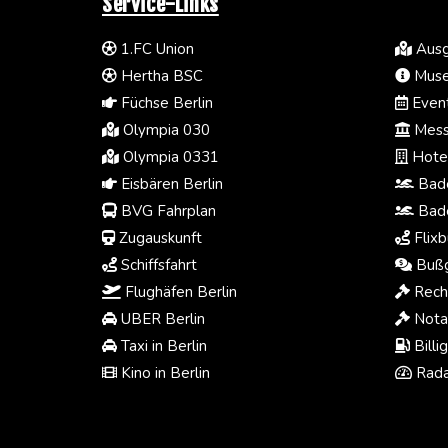
Service-Links
1.FC Union
Ausg
Hertha BSC
Muse
Füchse Berlin
Event
Olympia 030
Mess
Olympia 0331
Hotel
Eisbären Berlin
Bade
BVG Fahrplan
Bade
Zugauskunft
Flixb
Schiffsfahrt
Bußg
Flughäfen Berlin
Rech
UBER Berlin
Notar
Taxi in Berlin
Billi
Kino in Berlin
Rada