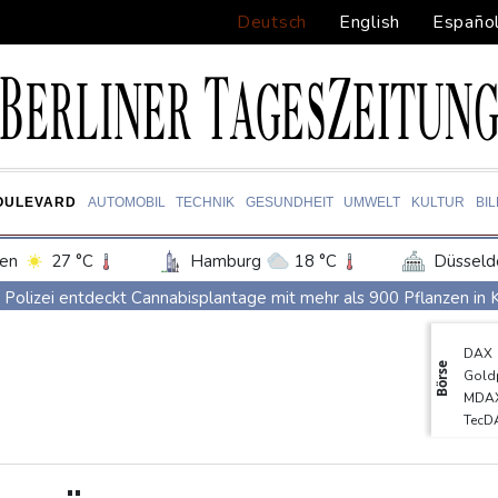
Deutsch
English
Españo
OULEVARD
AUTOMOBIL
TECHNIK
GESUNDHEIT
UMWELT
KULTUR
BI
en
27 °C
Hamburg
18 °C
Düsseld
Potsdam
21 °C
Leipzig
24 °C
Polizei entdeckt Cannabisplantage mit mehr als 900 Pflanzen in
ln
23 °C
Kiel
19 °C
Bremen
2
Xiaomi Skynomad: N70 und N90 erhöhen den Druck auf Europas
DAX
tgart
28 °C
Dresden
25 °C
Wien
Sicherheitskreise vermuten russische Kampagne hinter Falschvide
Börse
Gold
den-Baden
25 °C
Papst Leo XIV. will bei Frankreich-Besuch Missbrauchsopfer treff
MDA
TecD
Nationaler Sicherheitsrat mit Merz tagt zu Drohnenvorfall in Leip
Euro
Kabel der Deutschen Bahn beschädigt: Kölner Staatsschutz erm
SDA
EUR/