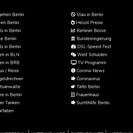
ehen Berlin
Stau in Berlin
en Berlin
Heizöl Preise
s in Berlin
Berliner Börse
e Berlin
Bundesregierung
s in Berlin
DSL-Speed-Test
n in BLN
Welt Schulden
n in BRB
TV-Programm
us / Reise
Corona-News
eldrechner
Coronavirus
tsanwälte
Tafel Berlin
e in Berlin
Frauenhaus
ger Tanken
Suchthilfe Berlin
rfallen