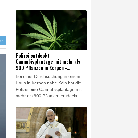
e Wahlkampf-Einmischung an
 KI vorschlagen
ft für Lina E.
ter
Polizei entdeckt
Cannabisplantage mit mehr als
900 Pflanzen in Kerpen -
Festnahme
Bei einer Durchsuchung in einem
Haus in Kerpen nahe Köln hat die
Polizei eine Cannabisplantage mit
mehr als 900 Pflanzen entdeckt. Ein
40-jähriger Verdächtiger wurde vor
Ort festgenommen, wie die Polizei
in Bergheim und die Kölner
Staatsanwaltschaft am Freitag
mitteilten. Die Ermittler waren
demnach durch einen