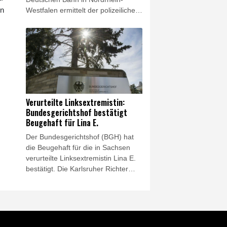
en
Westfalen ermittelt der polizeiliche
Staatsschutz wegen des Verdachts
auf Sabotage. Unbekannte öffneten
in der Nacht zu Donnerstag in
Leverkusen einen unterirdischen
Kabelschacht und durchtrennten
mehrere Kabel- und
Glasfaserstränge, wie die Kölner
Polizei am Freitag mitteilte.
Verurteilte Linksextremistin:
Betroffen waren Leitungen der
Bundesgerichtshof bestätigt
Bahn, die nach Polizeiangaben aber
Beugehaft für Lina E.
nicht mehr genutzt wurden. Der
Der Bundesgerichtshof (BGH) hat
Zugverkehr war nicht beeinträchtigt.
die Beugehaft für die in Sachsen
verurteilte Linksextremistin Lina E.
bestätigt. Die Karlsruher Richter
wiesen in einem am Freitag
verkündeten Beschluss ihre
Beschwerde gegen die vom
Oberlandesgericht (OLG) Dresden
verhängte Beugehaft zur