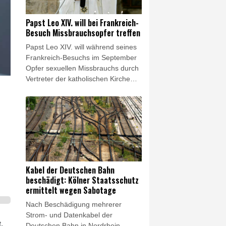
Zeugenhinweis auf die Plantage
aufmerksam geworden. Insgesamt
Papst Leo XIV. will bei Frankreich-
wurden am Donnerstag drei Objekte
Besuch Missbrauchsopfer treffen
im Rhein-Erft-Kreis durchsucht.
Papst Leo XIV. will während seines
Frankreich-Besuchs im September
Opfer sexuellen Missbrauchs durch
Vertreter der katholischen Kirche
treffen. "Während seiner
bevorstehenden Apostolischen
Reise nach Frankreich wird Papst
Leo XIV. in einem privaten Rahmen
mit Menschen zusammentreffen,
die innerhalb der Kirche Opfer von
Missbrauch geworden sind", teilte
der Vatikan am Freitag mit. Die
Kabel der Deutschen Bahn
Opfer selbst werden demnach an
beschädigt: Kölner Staatsschutz
der Vorbereitung dieses Treffens
ermittelt wegen Sabotage
beteiligt sein.
Nach Beschädigung mehrerer
Strom- und Datenkabel der
.
Deutschen Bahn in Nordrhein-