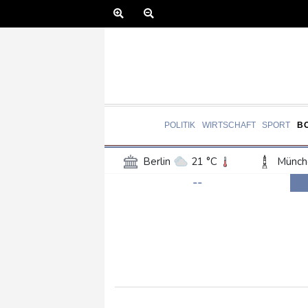
POLITIK
WIRTSCHAFT
SPORT
B
Berlin
21 °C
Münch
--
Frankfurt am Main
27 °C
Hannover
21 °C
Kö
Rostock
19 °C
Stut
Salzburg
27 °C
Ba