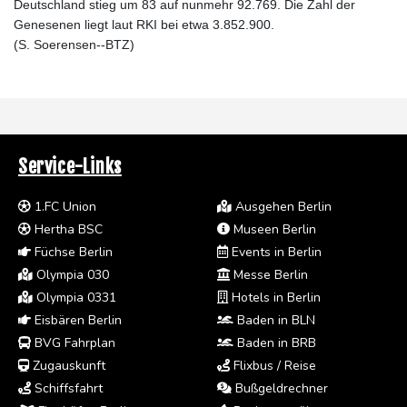
Deutschland stieg um 83 auf nunmehr 92.769. Die Zahl der
Genesenen liegt laut RKI bei etwa 3.852.900.
(S. Soerensen--BTZ)
Service-Links
1.FC Union
Ausgehen Berlin
Hertha BSC
Museen Berlin
Füchse Berlin
Events in Berlin
Olympia 030
Messe Berlin
Olympia 0331
Hotels in Berlin
Eisbären Berlin
Baden in BLN
BVG Fahrplan
Baden in BRB
Zugauskunft
Flixbus / Reise
Schiffsfahrt
Bußgeldrechner