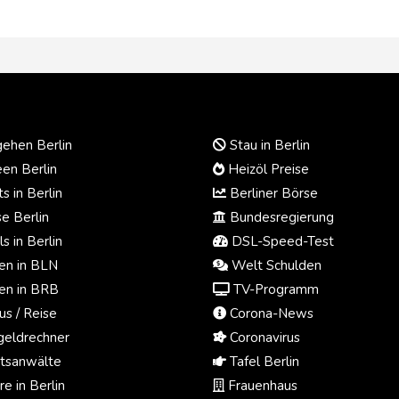
ehen Berlin
Stau in Berlin
en Berlin
Heizöl Preise
s in Berlin
Berliner Börse
e Berlin
Bundesregierung
s in Berlin
DSL-Speed-Test
n in BLN
Welt Schulden
n in BRB
TV-Programm
us / Reise
Corona-News
eldrechner
Coronavirus
tsanwälte
Tafel Berlin
e in Berlin
Frauenhaus