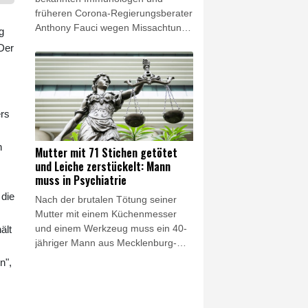
früheren Corona-Regierungsberater
Anthony Fauci wegen Missachtung
g
des Kongresses vor Gericht stellen
Der
lassen. Ein Ausschuss des von den
Republikanern von US-Präsident
Donald Trump kontrollierten Senats
stimmte am Donnerstag für ein
ers
entsprechendes Vorgehen.
n
Mutter mit 71 Stichen getötet
und Leiche zerstückelt: Mann
muss in Psychiatrie
 die
Nach der brutalen Tötung seiner
Mutter mit einem Küchenmesser
und einem Werkzeug muss ein 40-
ält
jähriger Mann aus Mecklenburg-
Vorpommern dauerhaft in die
n",
Psychiatrie. Das Landgericht
Schwerin ordnete die Unterbringung
am vergangenen Freitag an, wie ein