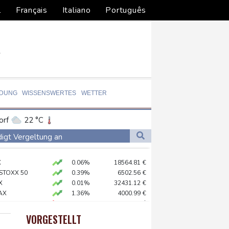
l
Français
Italiano
Português
LDUNG
WISSENSWERTES
WETTER
orf
22 °C
Dortmund
21 °C
digt Vergeltung an
8 °C
Flensburg
15 °C
amaskus
X
0.06%
18564.81
€
33 °C
 STOXX 50
0.39%
6502.56
€
X
0.01%
32431.12
€
AX
1.36%
4000.99
€
diert
preis
-0.17%
4297.7
$
hne in Leipzig
USD
-0.25%
1.1526
$
VORGESTELLT
0.05%
26140.13
€