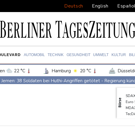
Deutsch
English
Españo
OULEVARD
AUTOMOBIL
TECHNIK
GESUNDHEIT
UMWELT
KULTUR
BI
en
22 °C
Hamburg
20 °C
Düsseld
Potsdam
23 °C
Leipzig
23 °C
Jemen: 38 Soldaten bei Huthi-Angriffen getötet - Regierung kün
ln
22 °C
Kiel
18 °C
Bremen
1
Mindestens zwei Tote bei Bombenexplosion in Kleinbus nahe D
SDA
tgart
25 °C
Dresden
26 °C
Wien
Real Madrid verlängert mit Vinicius Jr. bis 2032
Börse
Euro
den-Baden
22 °C
Schwimm-EM: Eikermann und Rösler gewinnen Silber und Bronze
MDA
TecD
Syrische Staatsmedien: Bombe in Kleinbus nahe Damaskus explo
Gold
Bundesanwaltschaft übernimmt Ermittlungen zu Sprengstoff-Dro
EUR/
DAX