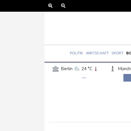
POLITIK
WIRTSCHAFT
SPORT
B
Berlin
24 °C
Münch
--
Frankfurt am Main
24 °C
Hannover
22 °C
Kö
Rostock
21 °C
Stut
Salzburg
21 °C
Ba