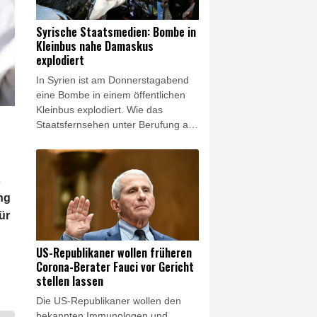
Berufung auf das
Gesundheitsministerium. In der
Syrische Staatsmedien: Bombe in
Gegend leben vor allem Drusen und
Kleinbus nahe Damaskus
Christen.
explodiert
In Syrien ist am Donnerstagabend
eine Bombe in einem öffentlichen
Kleinbus explodiert. Wie das
Staatsfernsehen unter Berufung auf
Behördenkreise berichtete,
ereignete sich die Explosion in
Dscharamana, einem Vorort der
s
Hauptstadt Damaskus. Mehrere
ng
Krankenwagen fuhren zum Ort der
Explosion, berichtete ein Fotograf
ür
der Nachrichtenagentur AFP. Eine
Hauptverkehrsstraße wurde für den
US-Republikaner wollen früheren
Verkehr gesperrt.
Corona-Berater Fauci vor Gericht
stellen lassen
Die US-Republikaner wollen den
bekannten Immunologen und