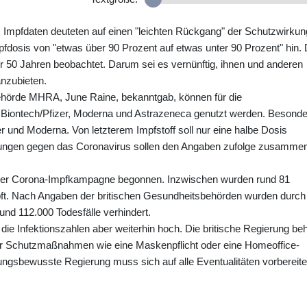
 Impfdaten deuteten auf einen "leichten Rückgang" der Schutzwirkun
fdosis von "etwas über 90 Prozent auf etwas unter 90 Prozent" hin. 
50 Jahren beobachtet. Darum sei es vernünftig, ihnen und anderen
nzubieten.
lbehörde MHRA, June Raine, bekanntgab, können für die
n Biontech/Pfizer, Moderna und Astrazeneca genutzt werden. Besond
und Moderna. Von letzterem Impfstoff soll nur eine halbe Dosis
pfungen gegen das Coronavirus sollen den Angaben zufolge zusamme
iner Corona-Impfkampagne begonnen. Inzwischen wurden rund 81
ft. Nach Angaben der britischen Gesundheitsbehörden wurden durch
 und 112.000 Todesfälle verhindert.
die Infektionszahlen aber weiterhin hoch. Die britische Regierung beh
der Schutzmaßnahmen wie eine Maskenpflicht oder eine Homeoffice-
ngsbewusste Regierung muss sich auf alle Eventualitäten vorbereite