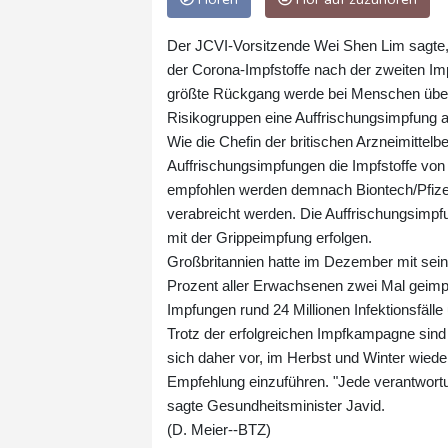
Der JCVI-Vorsitzende Wei Shen Lim sagte,
der Corona-Impfstoffe nach der zweiten Imp
größte Rückgang werde bei Menschen über 
Risikogruppen eine Auffrischungsimpfung a
Wie die Chefin der britischen Arzneimitte
Auffrischungsimpfungen die Impfstoffe vo
empfohlen werden demnach Biontech/Pfizer 
verabreicht werden. Die Auffrischungsim
mit der Grippeimpfung erfolgen.
Großbritannien hatte im Dezember mit se
Prozent aller Erwachsenen zwei Mal geimp
Impfungen rund 24 Millionen Infektionsfälle
Trotz der erfolgreichen Impfkampagne sind 
sich daher vor, im Herbst und Winter wie
Empfehlung einzuführen. "Jede verantwortu
sagte Gesundheitsminister Javid.
(D. Meier--BTZ)