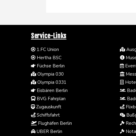
Service-Links
1.FC Union
Ausg
Hertha BSC
Muse
Füchse Berlin
Event
Olympia 030
Mess
Olympia 0331
Hotel
Eisbären Berlin
Bade
BVG Fahrplan
Bade
Zugauskunft
Flixb
Schiffsfahrt
Bußg
Flughäfen Berlin
Rech
UBER Berlin
Notar