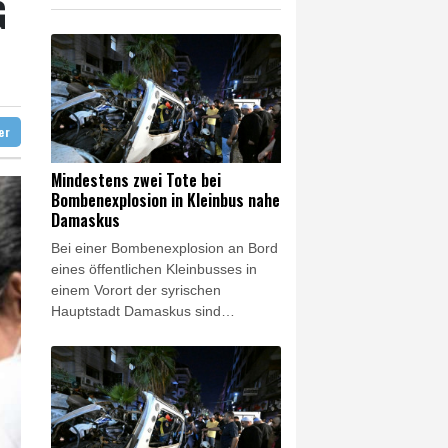
F
ag gebrochen
eur Benchetrit bekannt
ter
Mindestens zwei Tote bei
Bombenexplosion in Kleinbus nahe
Damaskus
Bei einer Bombenexplosion an Bord
eines öffentlichen Kleinbusses in
einem Vorort der syrischen
Hauptstadt Damaskus sind
mindestens zwei Menschen getötet
worden. 13 weitere Menschen seien
bei der Explosion in Dscharamana
verletzt worden, berichtete die
amtliche Nachrichtenagentur Sana
am Donnerstagabend unter