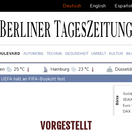
Deutsch
English
Españo
OULEVARD
AUTOMOBIL
TECHNIK
GESUNDHEIT
UMWELT
KULTUR
BI
en
25 °C
Hamburg
23 °C
Düsseld
Potsdam
27 °C
Leipzig
30 °C
UEFA hält an FIFA-Boykott fest
ln
26 °C
Kiel
22 °C
Bremen
2
Niedrigwasser: Bilger für Aussetzung von Sonn- und Feiertagsfa
Gold
tgart
29 °C
Dresden
31 °C
Wien
Millionendeal perfekt: Diomande wechselt nach Madrid
Börse
SDA
den-Baden
23 °C
US-Republikaner wollen früheren Corona-Berater Fauci vor Gerich
Euro
DAX
Forlán wird Nationaltrainer in Uruguay
TecD
VORGESTELLT
Böden in Deutschland ähnlich trocken wie in Dürrejahren 2018 u
MDA
EUR/