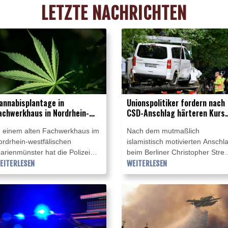
LETZTE NACHRICHTEN
annabisplantage in
Unionspolitiker fordern nach
achwerkhaus in Nordrhein-
CSD-Anschlag härteren Kurs
estfalen entdeckt -
gegen Gefährder
n einem alten Fachwerkhaus im
Nach dem mutmaßlich
estnahme
ordrhein-westfälischen
islamistisch motivierten Anschl
arienmünster hat die Polizei
beim Berliner Christopher Stree
ine Cannabisplantage mit rund
EITERLESEN
Day (CSD) fordern Politiker der
WEITERLESEN
00 Pflanzen entdeckt. Ein 40-
Union einen anderen Umgang
ähriger Verdächtiger versteckte
mit Gefährdern und Islamisten.
ich während des
"Wir müssen darauf reagieren
olizeieinsatzes am Freitag in
und zwar grundlegend", sagte
ellerräumen des mehrstöckigen
am Montag Bayerns
ohnhauses, wie die Polizei in
Ministerpräsident Markus Söde