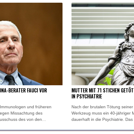
Mutter mit 71 Stichen getötet und Leiche zerstückelt: Mann muss 
Nach Ausweisung von Journalistin: Russland wirft Frankreich "poli
Iran-Krieg: Berichte über US-Munitionsknappheit - Pakistan will
Fund von Sprengstoffdrohne sorgt für Debatte über Luftsicherhe
ONA-BERATER FAUCI VOR
MUTTER MIT 71 STICHEN GETÖT
IN PSYCHIATRIE
 Immunologen und früheren
Nach der brutalen Tötung seine
wegen Missachtung des
Werkzeug muss ein 40-jähriger
 Ausschuss des von den
dauerhaft in die Psychiatrie. Da
mp kontrollierten Senats stimmte
Unterbringung am vergangenen F
gehen.
Donnerstag mitteilte.