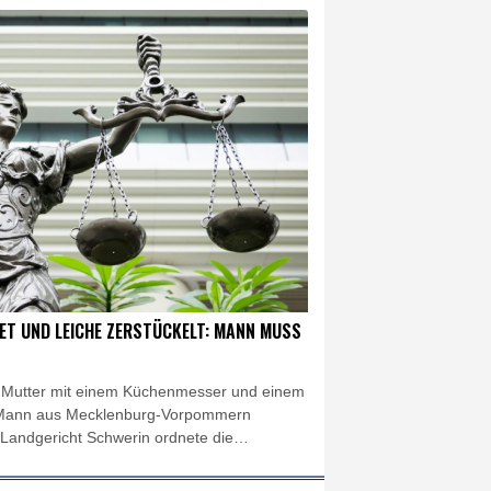
in Psychiatrie
tische Verfolgung" vor
 neue Gespräche
it
ET UND LEICHE ZERSTÜCKELT: MANN MUSS
r Mutter mit einem Küchenmesser und einem
 Mann aus Mecklenburg-Vorpommern
s Landgericht Schwerin ordnete die
reitag an, wie ein Gerichtssprecher am