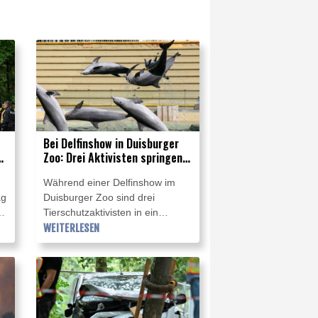
Bei Delfinshow in Duisburger
Zoo: Drei Aktivisten springen
in Becken
Während einer Delfinshow im
ag
Duisburger Zoo sind drei
t
Tierschutzaktivisten in ein
Wasserbecken gesprungen und
WEITERLESEN
haben gegen die Haltung der
Tiere protestiert. Die Show
wurde daraufhin abgebrochen
und das Delfinarium mit rund
1200 Zuschauern geräumt, wie
r
die Polizei in der nordrhein-