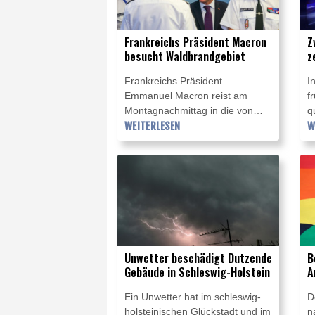
herabstürzte, wie die Polizei in
H
Bad Segeberg und die
S
Frankreichs Präsident Macron
Z
Staatsanwaltschaft Kiel am
a
besucht Waldbrandgebiet
z
Montag mitteilten.
f
M
A
Frankreichs Präsident
I
U
Emmanuel Macron reist am
f
Montagnachmittag in die von
q
einem heftigen Waldbrand
WEITERLESEN
g
W
betroffene südwestliche Region
b
Gironde. Macron wolle sich unter
2
anderem mit Einsatzkräften
a
treffen, "um ihnen die
s
Unterstützung der Nation zu
f
übermitteln", erklärte das
z
Präsidialamt.
d
E
Unwetter beschädigt Dutzende
B
E
Gebäude in Schleswig-Holstein
A
e
H
Ein Unwetter hat im schleswig-
D
holsteinischen Glückstadt und im
n