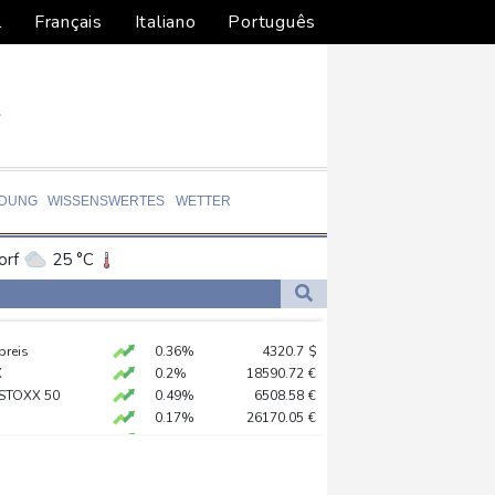
l
Français
Italiano
Português
LDUNG
WISSENSWERTES
WETTER
orf
25 °C
Dortmund
24 °C
3 °C
Flensburg
19 °C
hrverbot für Lkw
preis
0.36%
4320.7
$
35 °C
X
0.2%
18590.72
€
t stellen lassen
 STOXX 50
0.49%
6508.58
€
0.17%
26170.05
€
AX
1.21%
3994.95
€
nd 2022
X
0.1%
32459.11
€
USD
-0.08%
1.1546
$