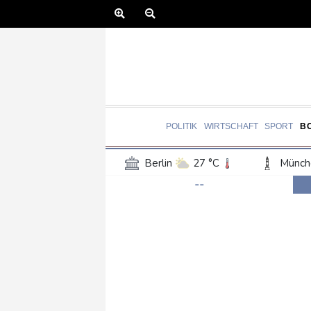
POLITIK
WIRTSCHAFT
SPORT
B
Berlin
27 °C
Münch
--
Frankfurt am Main
28 °C
Hannover
25 °C
Kö
Rostock
23 °C
Stut
Salzburg
22 °C
Ba