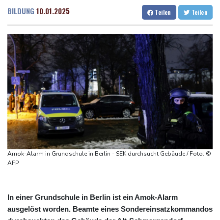
Region Kiew
Dresden
24 °C
Wien
26 °C
BILDUNG
10.01.2025
Teilen
Teilen
Mercedes GLA neu gegen alt: Der große Sprung ins
Salzburg
25 °C
Elektrozeitalter
Baden-Baden
23 °C
Skoda Kodiaq gegen VW Tayron: Das bessere Familien-SUV
Leagues Cup: Müller mit Vancouver schon ausgeschieden
Kolumbiens neuer Präsident kündigt "unermüdlichen" Kampf
gegen Drogengewalt an
Südkoreas Verband gibt Massagen-Skandal zu: "Desolate Lage"
Amok-Alarm in Grundschule in Berlin - SEK durchsucht Gebäude / Foto: ©
AFP
In einer Grundschule in Berlin ist ein Amok-Alarm
ausgelöst worden. Beamte eines Sondereinsatzkommandos