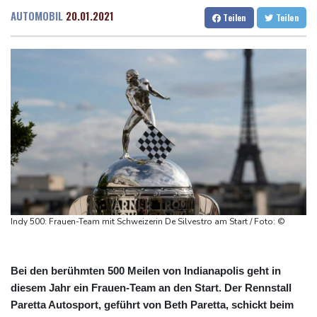
gereist
Dresden
25 °C
Wien
30 °C
AUTOMOBIL
20.01.2021
Teilen
Teilen
Russland weist Verantwortung für Drohnenvorfall an Leipziger
Salzburg
19 °C
Flughafen zurück
Baden-Baden
26 °C
US-Berufungsgericht bestätigt Aussetzung von Trumps
umstrittenen Ballsaal-Plänen
Nach Andrang auf Ceuta: Spanien und Italien streiten über
Grenzkontrollen
Niewiadoma fährt am Mont Ventoux ins Gelbe Trikot
Trumps umstrittener Justizminister Blanche kurz vor der
Bestätigung im Senat
Peru und Mexiko nehmen diplomatische Beziehungen wieder auf
Indy 500: Frauen-Team mit Schweizerin De Silvestro am Start / Foto: ©
Bei den berühmten 500 Meilen von Indianapolis geht in
diesem Jahr ein Frauen-Team an den Start. Der Rennstall
Paretta Autosport, geführt von Beth Paretta, schickt beim