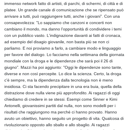
immenso network fatto di artisti, di parchi, di schermi, di città e di
platee. Un grande canale di comunicazione che se ripensato può
arrivare a tutti, può raggiungere tutti, anche i giovani". Con una
consapevolezza: "Lo sappiamo che canzoni e concerti non
cambiano il mondo, ma danno l'opportunità di condividere i temi
con un pubblico vasto. L'indignazione davanti ai fatti di cronaca,
ad esempio del disagio giovanile, non basta più se non ci
parliamo. E noi proviamo a farlo, a cambiare modo e linguaggio
per favore del dialogo. Lo facciamo nella settimana della giornata
mondiale con la droga e le dipendenze che sarà poi il 26 di
giugno". Mazzi ha poi aggiunto: "Oggi le dipendenze sono tante,
diverse e non così percepite. Lo dice la scienza. Certo, la droga
c'è sempre, ma la dipendenza dalla tecnologia non è meno
insidiosa. Ci sta facendo precipitare in una era buia, quella della
distrazione dove nulla viene più approfondito. Ai ragazzi di oggi
chiediamo di credere in se stessi. Esempi come Sinner e Kimi
Antonelli, giovanissimi partiti dal nulla, non sono modelli per i
risultati che raggiungono ma perché ci hanno provato. Hanno
avuto un obiettivo, hanno seguito un progetto di vita. Qualcosa di
rivoluzionario opposto allo sballo e allo sbaglio. Ai ragazzi