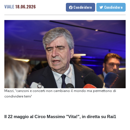
Al via a Caracas il dialogo tra governo e opposizione
VIALE
18.06.2026
Condividere
Condividere
Al via a Caracas il dialogo tra governo e opposizione
Usa, nuovi dazi sulle importazioni di polisilicio
Usa, nuovi dazi sulle importazioni di polisilicio
Yemen, sale a 58 morti il bilancio dell'attacco degli Houthi
Yemen, sale a 58 morti il bilancio dell'attacco degli Houthi
Mazzi, 'canzoni e concerti non cambiano il mondo ma permettono di
condividere temi'
Il 22 maggio al Circo Massimo "Vita!", in diretta su Rai1