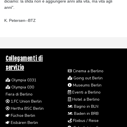
diciamo: la sfida non è aggiungere anni alla vita, ma vita agli
anni".
K. Petersen--BTZ
Collegamenti di
servizio
Cinema a Berlino
Going out Berlin
Olympia 0331
Museums Berlin
Olympia 030
Eventi a Berlino
Fiera di Berlino
Hotel a Berlino
1.FC Union Berlin
Bagno in BLN
Hertha BSC Berlin
Baden in BRB
Füchse Berlin
Flixbus / Reise
Eisbären Berlin