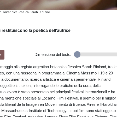
-britannica Jessica Sarah Rinland
 restituiscono la poetica dell'autrice
e
Dimensione del testo:
aggio alla regista argentino-britannica Jessica Sarah Rinland, tra le
raneo, con una rassegna in programma al Cinema Massimo il 19 e 20
cia documentario, ricerca artistica e cinema sperimentale, Rinland
oggetti e istituzioni, interrogando le pratiche della cura, della
o lavoro è stato presentato nei principali festival internazionali e ha
una menzione speciale al Locarno Film Festival, il premio per il miglior
alla Bienal de la Imagen en Move imiento di Buenos Aires e l'Harold a
l Massachusetts Institute of Technology. I suoi film sono stati oggetto 
 Film Festival, Aricadoc, London Short Film Festival e Flaherty Film