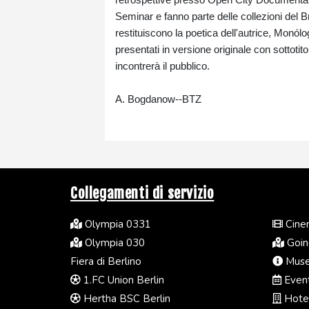
Seminar e fanno parte delle collezioni del 
restituiscono la poetica dell'autrice, Monó
presentati in versione originale con sottotit
incontrerà il pubblico.
A. Bogdanow--BTZ
Collegamenti di servizio
Olympia 0331
Cinem
Olympia 030
Going
Fiera di Berlino
Muse
1.FC Union Berlin
Event
Hertha BSC Berlin
Hotel