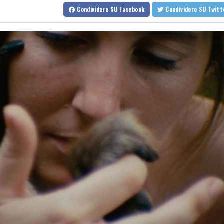
Protesta contro la legge sulla proprietà davanti al Parlamento ar
Condividere
SU Facebook
Condividere
SU Twit
Protesta contro la legge sulla proprietà davanti al Parlamento ar
Sanchez presiederà una riunione in videocall sulla crisi a Ceuta
Sanchez presiederà una riunione in videocall sulla crisi a Ceuta