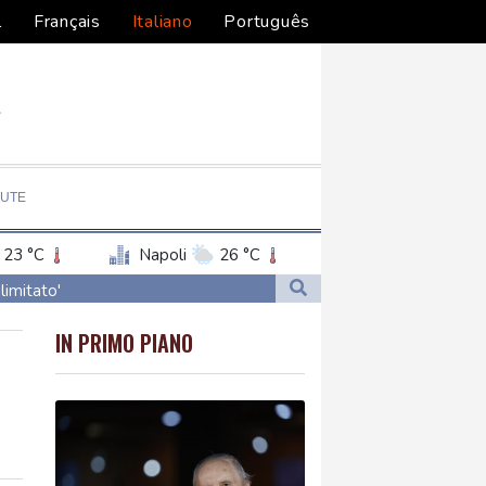
l
Français
Italiano
Português
LUTE
23 °C
Napoli
26 °C
limitato'
limitato'
IN PRIMO PIANO
stan'
stan'