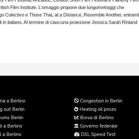
British Film Institute. L'omaggio propone due lungometraggi che
logo Colectivo e Those That, at a Distance, Resemble Another, entram
oli in italiano. Al termine di ciascuna proiezione Jessica Sarah Rinland
a a Berlino
Congestion in Berlin
 out Berlin
Heating oil prices
ums Berlin
Borsa di Berlino
i a Berlino
Governo federale
 a Berlino
DSL Speed Test