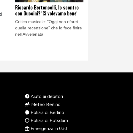
Riccardo Bertoncelli, lo scontro
con Guccini? 'Ci volevamo bene'
bi
Critico musicale: "Oggi non rifarei
quella recensione" che lo fece finire
nell'Avvelenata
Aiuto ai debitori
Meteo Berlino
Polizia di Berlino
Polizia di Potsdam
Emergenza in 030