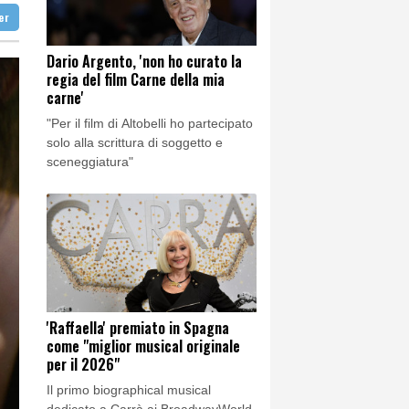
gentino, scontri
ter
gentino, scontri
Dario Argento, 'non ho curato la
regia del film Carne della mia
carne'
"Per il film di Altobelli ho partecipato
solo alla scrittura di soggetto e
sceneggiatura"
'Raffaella' premiato in Spagna
come "miglior musical originale
per il 2026"
Il primo biographical musical
dedicato a Carrà ai BroadwayWorld