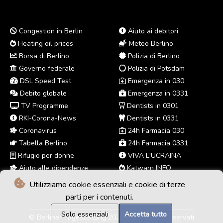
Congestion in Berlin
Aiuto ai debitori
Heating oil prices
Meteo Berlino
Borsa di Berlino
Polizia di Berlino
Governo federale
Polizia di Potsdam
DSL Speed Test
Emergenza in 030
Debito globale
Emergenza in 0331
TV Programme
Dentists in 0301
RKI-Corona-News
Dentists in 0331
Coronavirus
24h Farmacia 030
Tabella Berlino
24h Farmacia 0331
Rifugio per donne
VIVA L'UCRAINA
Aiuto alle dipendenze
Katwarn INFO
Utilizziamo cookie essenziali e cookie di terze
parti per i contenuti.
Solo essenziali
Accetta tutto
© Berliner Tageszeitung 2026 - Tutti i diritti riservati