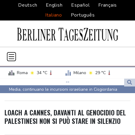
Deutsch
English
Español
Français
Italiano
Português
Roma
34 °C
Milano
29 °C
Palermo
30 °C
Venezia
30 °C
--
Media, continuano le incursioni israeliane in Cisgiordania
Napoli
32 °C
Drone proveniente dalla Romania esplode vicino a gasdotto
bulgaro
LOACH A CANNES, DAVANTI AL GENOCIDIO DEL
Drone proveniente dalla Romania esplode vicino a gasdotto
PALESTINESI NON SI PUÒ STARE IN SILENZIO
bulgaro
Meloni, grave e vergognoso gesto Cgil a commemorazione