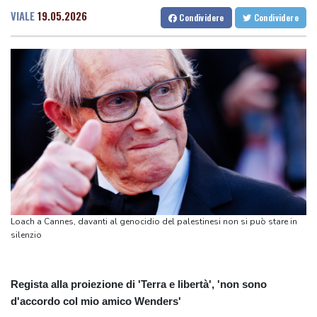
Marcinelle
VIALE
19.05.2026
Condividere
Condividere
Codacons, su primo esodo estivo stangata carburanti da 370
milioni
Hillary Clinton critica restyling della Casa Bianca, 'ricorda palazzi
di Saddam Hussein'
Europei di nuoto,Paltrinieri'felice comunque dell'argento,è stata
una bella staffetta'
Europei di nuoto,Paltrinieri'felice comunque dell'argento,è stata
una bella staffetta'
Messico, riparte l'export di avocado verso gli Stati Uniti
Ue, 'concentrare sforzi per prevenire ingressi irregolari e morti
Loach a Cannes, davanti al genocidio del palestinesi non si può stare in
insensate'
silenzio
Regista alla proiezione di 'Terra e libertà', 'non sono
d'accordo col mio amico Wenders'