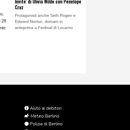
Invite' di Olivia Wilde con Penelope
Cruz
o,
Protagonisti anche Seth Rogen e
l 28
Edward Norton, domani in
anteprima a Festival di Locarno
nte
Aiuto ai debitori
Meteo Berlino
Polizia di Berlino