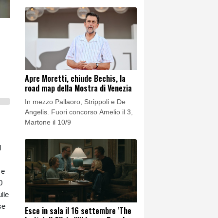
Apre Moretti, chiude Bechis, la
road map della Mostra di Venezia
In mezzo Pallaoro, Strippoli e De
Angelis. Fuori concorso Amelio il 3,
Martone il 10/9
l
 e
0
lle
se
Esce in sala il 16 settembre 'The