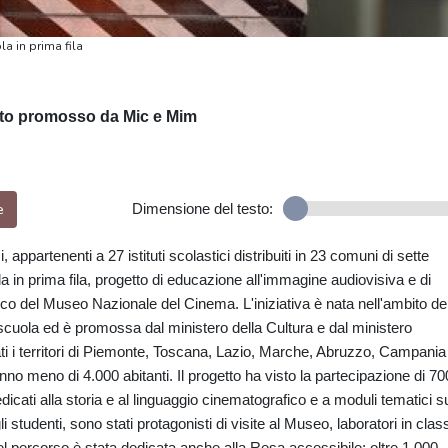
la in prima fila
etto promosso da Mic e Mim
e
Dimensione del testo:
 appartenenti a 27 istituti scolastici distribuiti in 23 comuni di sette
ola in prima fila, progetto di educazione all'immagine audiovisiva e di
co del Museo Nazionale del Cinema. L'iniziativa è nata nell'ambito de
cuola ed è promossa dal ministero della Cultura e dal ministero
cati i territori di Piemonte, Toscana, Lazio, Marche, Abruzzo, Campania
nno meno di 4.000 abitanti. Il progetto ha visto la partecipazione di 70
dedicati alla storia e al linguaggio cinematografico e a moduli tematici su
li studenti, sono stati protagonisti di visite al Museo, laboratori in clas
el percorso è stata dedicata anche alla Resa accessibile: oltre 1.000