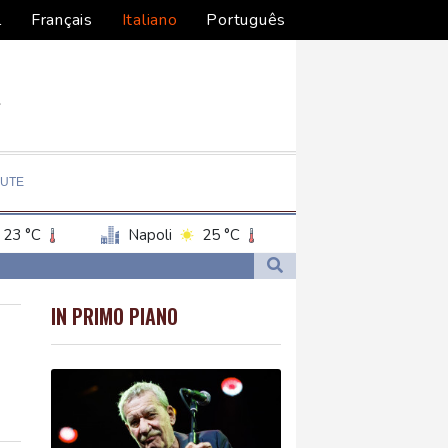
l
Français
Italiano
Português
LUTE
23 °C
Napoli
25 °C
IN PRIMO PIANO
ra in Iran'
ra in Iran'
narista'
narista'