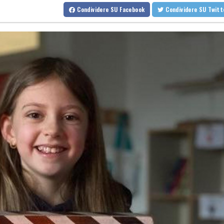
Kiev, 'stato di allerta aerea nella capitale, c'è la minaccia di droni 
Condividere
SU Facebook
Condividere
SU Twit
Kiev, 'stato di allerta aerea nella capitale, c'è la minaccia di droni 
Brasile, la deforestazione in Amazzonia ai minimi da un decennio
Brasile, la deforestazione in Amazzonia ai minimi da un decennio