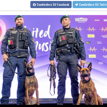
Arrestato l'automobilista che ha travolto il gruppo di ciclisti
Condividere
SU Facebook
Condividere
SU Twit
Ciclismo: Pellizzari vince l'ultima tappa della Vuelta a Burgos
Europei di nuoto: Barnaba e Cosetti argento di coppia 'scritto nel
MotoGp: Jorge Martin vince la Sprint a Silverstone, Bezzechi terz