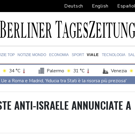
Deutsch
English
Españo
IZIE TOP
NOTIZIE MONDO
ECONOMIA
SPORT
VIALE
TECNOLOGIA
SA
34 °C
Palermo
31 °C
Venezia
Ue a Roma e Madrid, 'fiducia tra Stati è la risorsa più preziosa'
Ue a Roma e Madrid, 'fiducia tra Stati è la risorsa più preziosa'
Per Giorgia Meloni qualche giorno di vacanza a La Maddalena
TE ANTI-ISRAELE ANNUNCIATE A
Dal Danubio in secca riemergono le navi della flotta di Hitler
Dal Danubio in secca riemergono le navi della flotta di Hitler
La Roma chiude male il ritiro, ko 3-0 con il Brighton