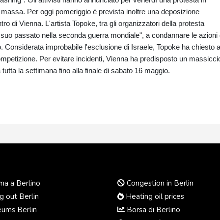
massa. Per oggi pomeriggio è prevista inoltre una deposizione
o di Vienna. L'artista Topoke, tra gli organizzatori della protesta
del suo passato nella seconda guerra mondiale", a condannare le azioni 
ato. Considerata improbabile l'esclusione di Israele, Topoke ha chiesto a
a competizione. Per evitare incidenti, Vienna ha predisposto un massicci
utta la settimana fino alla finale di sabato 16 maggio.
a a Berlino
Congestion in Berlin
 out Berlin
Heating oil prices
ums Berlin
Borsa di Berlino