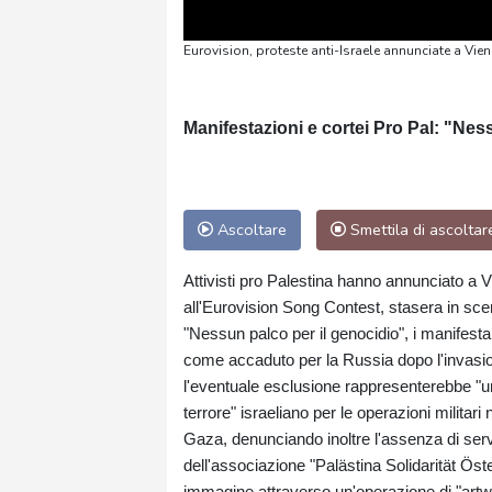
Eurovision, proteste anti-Israele annunciate a Vie
Manifestazioni e cortei Pro Pal: "Nes
Ascoltare
Smettila di ascoltar
Attivisti pro Palestina hanno annunciato a V
all'Eurovision Song Contest, stasera in scen
"Nessun palco per il genocidio", i manifesta
come accaduto per la Russia dopo l'invasio
l'eventuale esclusione rappresenterebbe "un 
terrore" israeliano per le operazioni militar
Gaza, denunciando inoltre l'assenza di serv
dell'associazione "Palästina Solidarität Öst
immagine attraverso un'operazione di "artwa