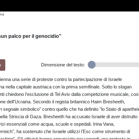
nna
sun palco per il genocidio"
e
Dimensione del testo:
ienna una serie di proteste contro la partecipazione di Israele
a nella capitale austriaca con la prima semifinale. Sotto lo slogan
nti chiedono l'esclusione di Tel Aviv dalla competizione musicale, cos
ne dell'Ucraina. Secondo il regista britannico Haim Bresheeth,
segnale simbolico" contro quello che ha definito "lo Stato di aparthei
i nella Striscia di Gaza. Bresheeth ha accusato Israele di aver distrutto
izi essenziali come acqua, scuole e ospedali. Irina Vana,
erreich", ha sostenuto che Israele utilizzi l'Esc come strumento di
shing". Gli attivisti hanno annunciato per venerdì una protesta in