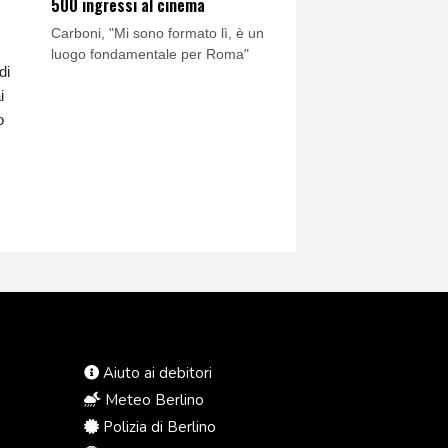
500 ingressi al cinema
Carboni, "Mi sono formato lì, è un
luogo fondamentale per Roma"
di
i
o
Aiuto ai debitori
Meteo Berlino
Polizia di Berlino