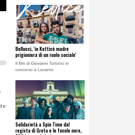
Bellucci, 'in Ketticè madre
prigioniera di un ruolo sociale'
Il film di Giovanni Tortorici in
concorso a Locarno
ì
d e
Solidarietà a Spin Time dal
regista di Greta e le favole nere,