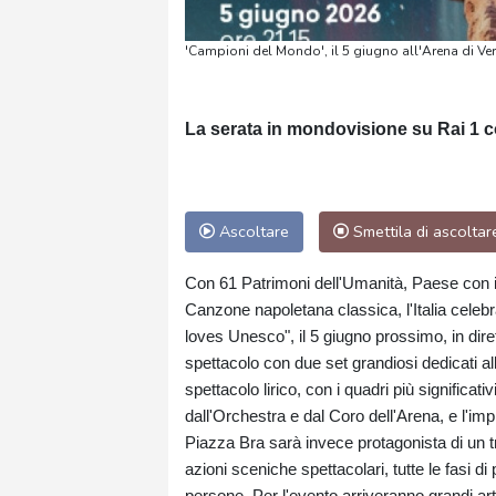
'Campioni del Mondo', il 5 giugno all'Arena di Ve
La serata in mondovisione su Rai 1 c
Ascoltare
Smettila di ascoltar
Con 61 Patrimoni dell'Umanità, Paese con il 
Canzone napoletana classica, l'Italia celeb
loves Unesco", il 5 giugno prossimo, in dir
spettacolo con due set grandiosi dedicati all'
spettacolo lirico, con i quadri più significati
dall'Orchestra e dal Coro dell'Arena, e l'impi
Piazza Bra sarà invece protagonista di un tr
azioni sceniche spettacolari, tutte le fasi d
persone. Per l'evento arriveranno grandi art