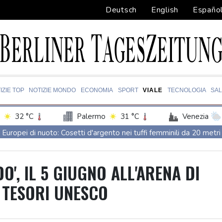
Deutsch
English
Españo
IZIE TOP
NOTIZIE MONDO
ECONOMIA
SPORT
VIALE
TECNOLOGIA
SA
32 °C
Palermo
31 °C
Venezia
Europei di nuoto: Cosetti d'argento nei tuffi femminili da 20 metri
Europei di nuoto: Cosetti d'argento nei tuffi femminili da 20 metri
Zelensky a Belgrado, l'Ucraina non ha più centrali elettriche intatt
O', IL 5 GIUGNO ALL'ARENA DI
Zelensky a Belgrado, l'Ucraina non ha più centrali elettriche intatt
 TESORI UNESCO
Solidarietà a Spin Time dal regista di Greta e le favole nere, 500 
'L'occasione fa il ladro' al Rof tra macchine teatrali dell''800 e ri