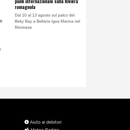
punk internazionale sulla Riviera
romagnola
Dal 10 al 13 agosto sul palco del
 e
Beky Bay a Bellaria Igea Marina nel
Riminese
a
Aiuto ai debitori
Meteo Berlino