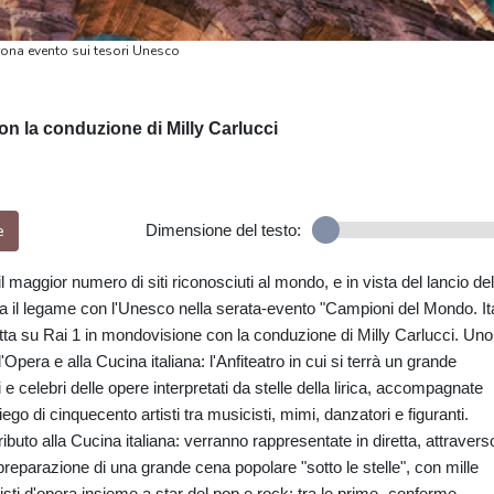
rona evento sui tesori Unesco
on la conduzione di Milly Carlucci
e
Dimensione del testo:
maggior numero di siti riconosciuti al mondo, e in vista del lancio del
ra il legame con l'Unesco nella serata-evento "Campioni del Mondo. Ita
etta su Rai 1 in mondovisione con la conduzione di Milly Carlucci. Uno
Opera e alla Cucina italiana: l'Anfiteatro in cui si terrà un grande
vi e celebri delle opere interpretati da stelle della lirica, accompagnate
ego di cinquecento artisti tra musicisti, mimi, danzatori e figuranti.
ibuto alla Cucina italiana: verranno rappresentate in diretta, attravers
i preparazione di una grande cena popolare "sotto le stelle", con mille
isti d'opera insieme a star del pop e rock: tra le prime conferme,