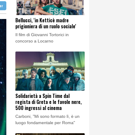
'
ter
 17 anni
 17 anni
Bellucci, 'in Ketticè madre
prigioniera di un ruolo sociale'
Marc Marquez
Il film di Giovanni Tortorici in
concorso a Locarno
Solidarietà a Spin Time dal
regista di Greta e le favole nere,
500 ingressi al cinema
Carboni, "Mi sono formato lì, è un
luogo fondamentale per Roma"