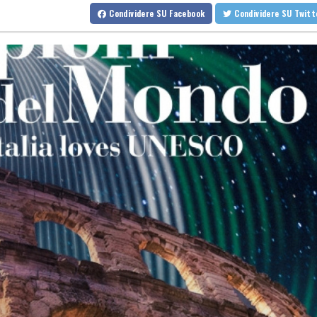
Furlani, 'non sono al top, ma non vedo l'ora di scendere in pedana
Condividere
SU Facebook
Condividere
SU Twit
Novità allo studio per il codice strada, da bici a multe e patente a
Novità allo studio per il codice strada, da bici a multe e patente a
MotoGp: Inghilterra; prima fila Aprilia con Martin in pole, sesto 