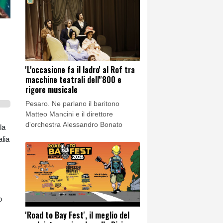
'L'occasione fa il ladro' al Rof tra
macchine teatrali dell''800 e
rigore musicale
Pesaro. Ne parlano il baritono
Matteo Mancini e il direttore
d'orchestra Alessandro Bonato
la
lia
o
'Road to Bay Fest', il meglio del