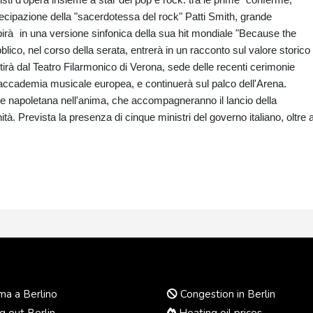
tecipazione della "sacerdotessa del rock" Patti Smith, grande
ibirà in una versione sinfonica della sua hit mondiale "Because the
blico, nel corso della serata, entrerà in un racconto sul valore storico
tirà dal Teatro Filarmonico di Verona, sede delle recenti cerimonie
 accademia musicale europea, e continuerà sul palco dell'Arena.
ne napoletana nell'anima, che accompagneranno il lancio della
tà. Prevista la presenza di cinque ministri del governo italiano, oltre 
a a Berlino
Congestion in Berlin
 out Berlin
Heating oil prices