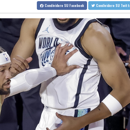
Kiev, 'stato di allerta aerea nella capitale, c'è la minaccia di droni 
Condividere
SU Facebook
Condividere
SU Twit
Kiev, 'stato di allerta aerea nella capitale, c'è la minaccia di droni 
Brasile, la deforestazione in Amazzonia ai minimi da un decennio
Brasile, la deforestazione in Amazzonia ai minimi da un decennio