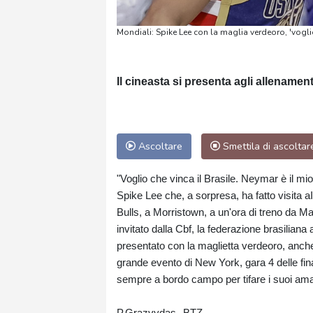
Mondiali: Spike Lee con la maglia verdeoro, 'voglio
Il cineasta si presenta agli allenamen
Ascoltare
Smettila di ascoltar
"Voglio che vinca il Brasile. Neymar è il mi
Spike Lee che, a sorpresa, ha fatto visita 
Bulls, a Morristown, a un'ora di treno da M
invitato dalla Cbf, la federazione brasiliana 
presentato con la maglietta verdeoro, anch
grande evento di New York, gara 4 delle fi
sempre a bordo campo per tifare i suoi ama
P.Grazvydas--BTZ