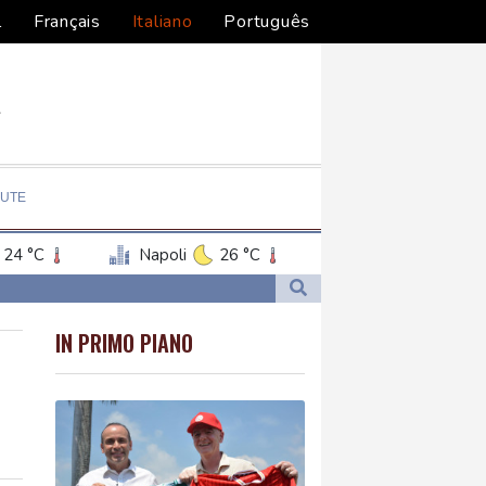
l
Français
Italiano
Português
LUTE
24 °C
Napoli
26 °C
IN PRIMO PIANO
ra in Iran'
ra in Iran'
narista'
narista'