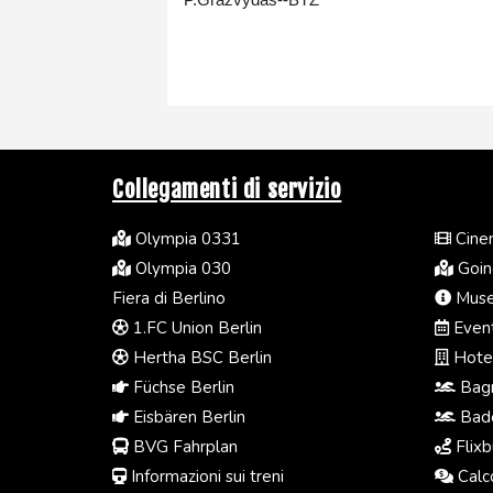
Collegamenti di servizio
Olympia 0331
Cinem
Olympia 030
Going
Fiera di Berlino
Muse
1.FC Union Berlin
Event
Hertha BSC Berlin
Hotel
Füchse Berlin
Bagn
Eisbären Berlin
Bade
BVG Fahrplan
Flixb
Informazioni sui treni
Calco