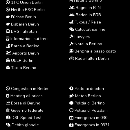
Hotel a Berlino
1.FC Union Berlin
Bagno in BLN
Hertha BSC Berlin
Baden in BRB
Füchse Berlin
Flixbus / Reise
Eisbären Berlin
Calcolatrice fine
BVG Fahrplan
Lawyers
Informazioni sui treni
Notai a Berlino
Barca a Berlino
Benzina a basso costo
Airports Berlin
Radarfallen Berlin
UBER Berlin
Taxi a Berlino
Congestion in Berlin
Aiuto ai debitori
Heating oil prices
Meteo Berlino
Borsa di Berlino
Polizia di Berlino
Governo federale
Polizia di Potsdam
DSL Speed Test
Emergenza in 030
Debito globale
Emergenza in 0331