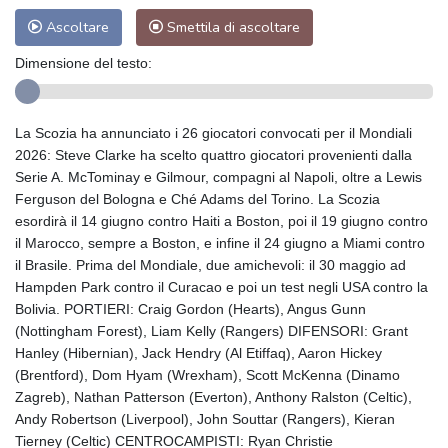
Ascoltare
Smettila di ascoltare
Dimensione del testo:
La Scozia ha annunciato i 26 giocatori convocati per il Mondiali
2026: Steve Clarke ha scelto quattro giocatori provenienti dalla
Serie A. McTominay e Gilmour, compagni al Napoli, oltre a Lewis
Ferguson del Bologna e Ché Adams del Torino. La Scozia
esordirà il 14 giugno contro Haiti a Boston, poi il 19 giugno contro
il Marocco, sempre a Boston, e infine il 24 giugno a Miami contro
il Brasile. Prima del Mondiale, due amichevoli: il 30 maggio ad
Hampden Park contro il Curacao e poi un test negli USA contro la
Bolivia. PORTIERI: Craig Gordon (Hearts), Angus Gunn
(Nottingham Forest), Liam Kelly (Rangers) DIFENSORI: Grant
Hanley (Hibernian), Jack Hendry (Al Etiffaq), Aaron Hickey
(Brentford), Dom Hyam (Wrexham), Scott McKenna (Dinamo
Zagreb), Nathan Patterson (Everton), Anthony Ralston (Celtic),
Andy Robertson (Liverpool), John Souttar (Rangers), Kieran
Tierney (Celtic) CENTROCAMPISTI: Ryan Christie