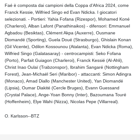
Faé è composta dai campioni della Coppa d'Africa 2024, come
Franck Kessie, Wilfried Singo ed Evan Ndicka. I giocatori
selezionati. - Portieri: Yahia Fofana (Rizespor), Mohamed Koné
(Charleroi), Alban Lafont (Panathinaikos) - difensori: Emmanuel
Agbadou (Besiktas), Clément Akpa (Auxerre), Ousmane
Diomandé (Sporting), Guela Doué (Strasburgo), Ghislain Konan
(Gil Vicente), Odilon Kossounou (Atalanta), Evan Ndicka (Roma),
Wilfried Singo (Galatasaray) - centrocampisti: Seko Fofana
(Porto), Parfait Guiagon (Charleroi), Franck Kessié (Al-Ahli),
Christ Inao Oulaï (Trabzonspor), Ibrahim Sangaré (Nottingham
Forest), Jean-Michaël Seri (Maribor) - attaccanti: Simon Adingra
(Monaco), Amad Diallo (Manchester United), Yan Diomandé
(Lipsia), Oumar Diakité (Cercle Bruges), Evann Guessand
(Crystal Palace), Ange-Yoan Bonny (Inter), Bazoumana Touré
(Hoffenheim), Elye Wahi (Nizza), Nicolas Pepe (Villarreal).
O. Karlsson--BTZ