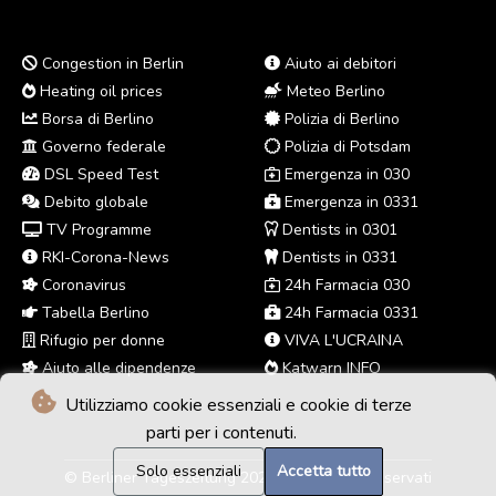
Congestion in Berlin
Aiuto ai debitori
Heating oil prices
Meteo Berlino
Borsa di Berlino
Polizia di Berlino
Governo federale
Polizia di Potsdam
DSL Speed Test
Emergenza in 030
Debito globale
Emergenza in 0331
TV Programme
Dentists in 0301
RKI-Corona-News
Dentists in 0331
Coronavirus
24h Farmacia 030
Tabella Berlino
24h Farmacia 0331
Rifugio per donne
VIVA L'UCRAINA
Aiuto alle dipendenze
Katwarn INFO
Utilizziamo cookie essenziali e cookie di terze
parti per i contenuti.
Solo essenziali
Accetta tutto
© Berliner Tageszeitung 2026 - Tutti i diritti riservati